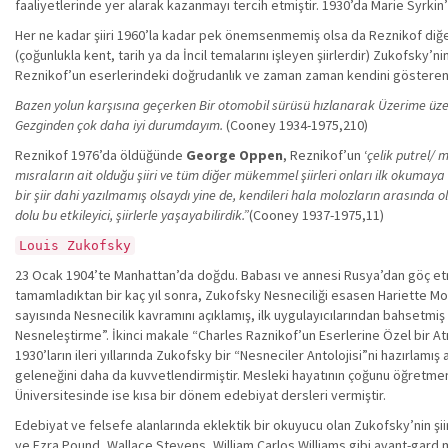
faaliyetlerinde yer alarak kazanmayı tercih etmiştir. 1930’da Marie Syrkin’
Her ne kadar şiiri 1960’la kadar pek önemsenmemiş olsa da Reznikof diğer N
(çoğunlukla kent, tarih ya da İncil temalarını işleyen şiirlerdir) Zukofsky’ni
Reznikof’un eserlerindeki doğrudanlık ve zaman zaman kendini gösteren ka
Bazen yolun karşısına geçerken Bir otomobil sürüsü hızlanarak Üzerime üz
Gezginden çok daha iyi durumdayım.
(Cooney 1934-1975,210)
Reznikof 1976’da öldüğünde
George Oppen
, Reznikof’un ‘
çelik putrel/ 
mısraların ait olduğu şiiri ve tüm diğer mükemmel şiirleri onları ilk okumay
bir şiir dahi yazılmamış olsaydı yine de, kendileri hala molozların arasınd
dolu bu etkileyici, şiirlerle yaşayabilirdik.”
(Cooney 1937-1975,11)
Louis Zukofsky
23 Ocak 1904’te Manhattan’da doğdu. Babası ve annesi Rusya’dan göç etmi
tamamladıktan bir kaç yıl sonra, Zukofsky Nesneciliği esasen Hariette Mon
sayısında Nesnecilik kavramını açıklamış, ilk uygulayıcılarından bahsetmiş 
Nesneleştirme”. İkinci makale “Charles Raznikof’un Eserlerine Özel bir Atı
1930’ların ileri yıllarında Zukofsky bir “Nesneciler Antolojisi”ni hazırl
geleneğini daha da kuvvetlendirmiştir. Mesleki hayatının çoğunu öğretmen
Üniversitesinde ise kısa bir dönem edebiyat dersleri vermiştir.
Edebiyat ve felsefe alanlarında eklektik bir okuyucu olan Zukofsky’nin şi
ve Ezra Pound, Wallace Stevens, William Carlos Williams gibi avant-gard mode