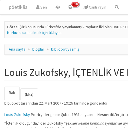
Ana içeriğe atla
918
pöetikâs
Sen
Canlı Yayın
Görsel Şiir konusunda Türkçe'de yayınlanmış kitapların ilki olan DADA KO
Korkut'u satın almak için tıklayın
.
Ana sayfa
bloglar
bibliobot yazmış
Louis Zukofsky, İÇTENLİK V
Bak
(etkin
Birincil sekmeler
(bkz)
sekme)
bibliobot
tarafından 22. Mart 2007 - 19:26 tarihinde gönderildi
Louis Zukofsky
Poetry dergisinin Şubat 1931 sayısında Nesnecilik’in şiir t
“İçtenlik olduğunda,” der Zukofsky
“şekiller kelime kombinasyonları ile ay