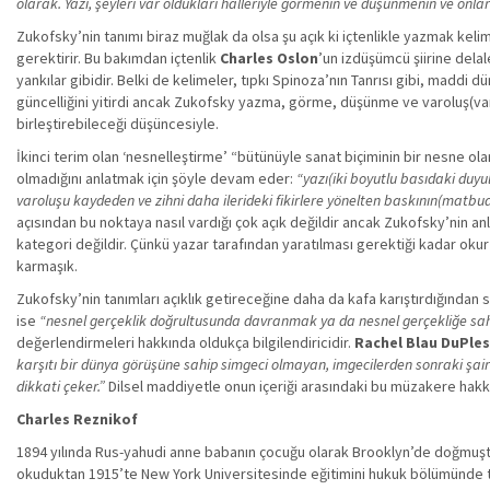
olarak. Yazı, şeyleri var oldukları halleriyle görmenin ve düşünmenin ve onları
Zukofsky’nin tanımı biraz muğlak da olsa şu açık ki içtenlikle yazmak kelim
gerektirir. Bu bakımdan içtenlik
Charles Oslon
’un izdüşümcü şiirine dela
yankılar gibidir. Belki de kelimeler, tıpkı Spinoza’nın Tanrısı gibi, maddi dü
güncelliğini yitirdi ancak Zukofsky yazma, görme, düşünme ve varoluş(varl
birleştirebileceği düşüncesiyle.
İkinci terim olan ‘nesnelleştirme’ “bütünüyle sanat biçiminin bir nesne ola
olmadığını anlatmak için şöyle devam eder:
“yazı(iki boyutlu basıdaki duyul
varoluşu kaydeden ve zihni daha ilerideki fikirlere yönelten baskının(matbua
açısından bu noktaya nasıl vardığı çok açık değildir ancak Zukofsky’nin anla
kategori değildir. Çünkü yazar tarafından yaratılması gerektiği kadar okur 
karmaşık.
Zukofsky’nin tanımları açıklık getireceğine daha da kafa karıştırdığından s
ise
“nesnel gerçeklik doğrultusunda davranmak ya da nesnel gerçekliğe sa
değerlendirmeleri hakkında oldukça bilgilendiricidir.
Rachel Blau DuPles
karşıtı bir dünya görüşüne sahip simgeci olmayan, imgecilerden sonraki şairler
dikkati çeker.”
Dilsel maddiyetle onun içeriği arasındaki bu müzakere hakk
Charles Reznikof
1894 yılında Rus-yahudi anne babanın çocuğu olarak Brooklyn’de doğmuştur
okuduktan 1915’te New York Universitesinde eğitimini hukuk bölümünde t