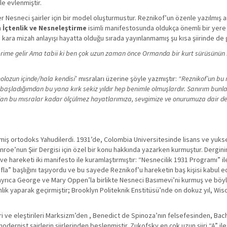
le evlenmiştir.
esneci şairler için bir model oluşturmustur. Reznikof’un özenle yazılmış anla
n
İçtenlik ve Nesneleştirme
isimli manifestosunda oldukça önemli bir yere s
ra mizah anlayışı hayatta olduğu sırada yayınlanmamış şu kısa şiirinde de g
erime gelir Ama tabii ki ben çok uzun zaman önce Ormanda bir kurt sürüsünün 
molozun içinde/hala kendisi
’ mısraları üzerine şöyle yazmıştır:
“Reznikof’un bu m
a başladığımdan bu yana kırk sekiz yıldır hep benimle olmuşlardır. Sanırım bunla
a olan bu mısralar kadar ölçülmez hayatlarımıza, sevgimize ve onurumuza dair d
ş ortodoks Yahudilerdi. 1931’de, Colombia Universitesinde lisans ve yukse
roe’nun Şiir Dergisi için özel bir konu hakkında yazarken kurmuştur. Dergin
ve hareketi iki manifesto ile kuramlaştırmıştır: “Nesnecilik 1931 Programı” ile
fla” başlığını taşıyordu ve bu sayede Reznikof’u hareketin baş kişisi kabul e
amış ayrıca George ve Mary Oppen’la birlikte Nesneci Basımevi’ni kurmuş ve bö
lik yaparak geçirmiştir; Brooklyn Politeknik Enstitüsü’nde on dokuz yıl, Wis
iri ve eleştirileri Marksizm’den , Benedict de Spinoza’nın felsefesinden, Bac
rnist şairlerin şiirlerinden beslenmiştir. Zukofsky en çok uzun şiiri “A” ile 