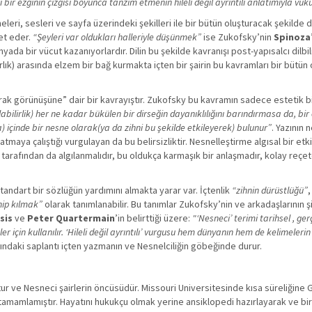
 bir ezginin çizgisi boyunca tanzim etmenin hileli değil ayrıntılı anlatımıyla vuku
eleri, sesleri ve sayfa üzerindeki şekilleri ile bir bütün oluşturacak şekilde
let eder.
“Şeyleri var oldukları halleriyle düşünmek”
ise Zukofsky’nin
Spinoza
nyada bir vücut kazanıyorlardır. Dilin bu şekilde kavranışı post-yapısalcı dilbil
ık) arasında elzem bir bağ kurmakta içten bir şairin bu kavramları bir bütün 
rak görünüşüne” dair bir kavrayıştır. Zukofsky bu kavramın sadece estetik biçi
abilirlik) her ne kadar bükülen bir dirseğin dayanıklılığını barındırmasa da, bir 
) içinde bir nesne olarak(ya da zihni bu şekilde etkileyerek) bulunur”
. Yazının
tmaya çalıştığı vurgulayan da bu belirsizliktir. Nesnelleştirme algısal bir etk
tarafından da algılanmalıdır, bu oldukça karmaşık bir anlaşmadır, kolay reçete
tandart bir sözlüğün yardımını almakta yarar var. İçtenlik
“zihnin dürüstlüğü”
,
hip kılmak”
olarak tanımlanabilir. Bu tanımlar Zukofsky’nin ve arkadaşlarının şi
sis
ve
Peter Quartermain
’in belirttiği üzere:
"‘Nesneci’ terimi tarihsel , ger
 için kullanılır. ‘Hileli değil ayrıntılı’ vurgusu hem dünyanın hem de kelimeleri
ındaki saplantı içten yazmanın ve Nesnelciliğin göbeğinde durur.
 ve Nesneci şairlerin öncüsüdür. Missouri Universitesinde kısa süreliğine 
amamlamıştır. Hayatını hukukçu olmak yerine ansiklopedi hazırlayarak ve bi