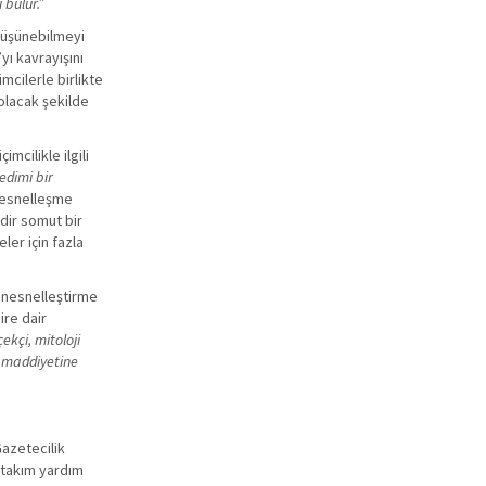
 bulur.”
 düşünebilmeyi
’yı kavrayışını
imcilerle birlikte
olacak şekilde
mcilikle ilgili
edimi bir
 nesnelleşme
idir somut bir
ler için fazla
 nesnelleştirme
ire dair
çekçi, mitoloji
n maddiyetine
Gazetecilik
rtakım yardım