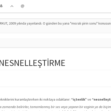
RKUT, 2009 yılında yayınlandı. O günden bu yana "mısralı şiirin sonu" konusu
E NESNELLEŞTİRME
ekniklerini kuramlaştırırken iki noktaya odaklanır:
“içtenlik”
ve
“nesnelleşt
nı zamanda belirirler, tamamlanmış bir ses veya yapının bir ezginin ya da biçim