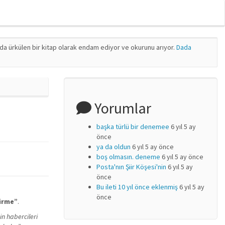
nda ürkülen bir kitap olarak endam ediyor ve okurunu arıyor.
Dada
Yorumlar
başka türlü bir denemee
6 yıl 5 ay
önce
ya da oldun
6 yıl 5 ay önce
boş olmasın. deneme
6 yıl 5 ay önce
Posta'nın Şiir Köşesi'nin
6 yıl 5 ay
önce
Bu ileti 10 yıl önce eklenmiş
6 yıl 5 ay
önce
irme”
.
in habercileri