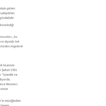
tı-şiirleri
ahiptirler.
örülebilir:
kovaladığı
ısraları , bu
rın dışında tek
emirden imgelerle
k lisansını
in Şubat 1931
 “İçtenlik ve
diyordu.
ylece Nesneci
consin
h’ın müziğinden
tanınır.