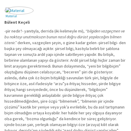
Material
Bülent Keçeli
-şiir nedir?- yanıtıyla, derrida (iki kelimeyle mi),
“bilgiden vazgeçmen ve
bu noktayı unutmaksızın bunun nasıl doğru dürüst yapılacağını bilmen
istenir.”
derken, vazgeçilen şeyin, o güne kadar gelen -şiirsel bilgi- den
başka şey olmayacağı açıktır. şiirsel bilgi, kastıyla belirli bir şablona
taşınan ve sonuçta ardıl yapı içinde sabitleyen yapıdır. Bu bitişik,
birbirine ulamlanan yapıyı da gösterir. Ardıl şiirsel bilgi hiçbir zaman bir
limit arayışını gerektirmedi. Bunun dolayımında, “yeni bir bilgibiçim”
oluştuğunu düşünen celalsoycan, “beceren” şiiri de gösteriyor.
aslında, daha çok öz-biçim bitişikliği savunulan türk şiiri, bilgiyle de
bitişince öze, asıl ifadesiyle “arzu”ya ihtiyaç hisseder, şiirde bilgiye
ihtiyaç hangi seviyededir, önce bu düşünülerek, “bilgibiçim”
kavramının gerekliliği anlaşılabilir. şiirde bilgiye ihtiyaç çok
hissedilmediğinden, şiire özgü “bilmemek”, “bilmenin şiir içinde
çözümü” kaotik bir yeniye veya yok’a evrilebilir, bu da asıl tartışmanın
biçim olmadığını ortaya koyabilir. her halde her şey olguya dayanıyor
olsa gerek, “bozma olgunluğu” da kendince bir süreç geliştiriyor.
içinde bozan şair, yerleşik olamayan bilgiyi öze (arzuya) kilit olarak
tutuyor. derrida’nın söylediği gibi “nasıl doğru dürüst yapılacağını”