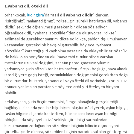
1.yabancı dil, öteki dil
orhankoçak,
ludingirra
’da “
asıl dil yabancı dildir
” derken,
“işittiğimiz”, “anlamadığımız”, “dilselliğini sürekli hatırlatan dil, yabancı
dildir.” şeklinde öğrenilmesi gereken bir dilden söz ediyor.
öğrenilecek dil, “yabansı sözcükler”den de oluşuyorsa, “dikte”
edilmesi de gerekiyor sanırım. dikte edildikçe, şablon dışı umulmayan
kazanımlar, gerçekçi bir bakış oluşturabilir. böylece “yabansı
sözcükler” kararttığı şiiri kaybolma yasasına da ekleyebilirler. sözcük
de hakkı olan her yönden oku’maya tabi tutulur. şiirde varolan
metaforun uzuvsal değişimi, sanatın paradigmasının yıkımını
yadsımıyor. şiirin sözcükten hatta harften - fırtıp - boşluğa, hava almak
istediği yere geçiş isteği, zorunlulukların değişmesini gerektiren doğal
bir durumdur. bu istek, yabancı dil veya öteki dil verimiyle, zorunluluk
sonucu yanılmaları yaratan ve böylece ardıl şiiri öteleyen bir yapı
olabilir.
celalsoycan, şiirin örgütlenmesini, “imge olanağıyla gerçeklediği -
bağlılaşık- alanında yeni bir bilgi biçimi oluşturur.” diyerek, aşkın bilgiyi,
“aşkın bilginin dışarıda kastedilen, bilincin sınırlarını aşan bir bilgi
olduğunu da söyleyebiliriz.” şekliyle şiirin bilgi sarmalından
kurtulmasının zorluğundan sözediyor. bilginin bilincin dışında yani
şiirsellik içinde olması, söz edilen bilginin paradoksal alan göstergesi