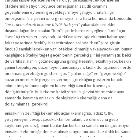
varolan kişisel içeriklerini ve varoluşu tartışılabilecek içeriklerini
(ifadelerini) katıyor. böylece ömerşişman asıl dil kıvamına
geçebilmenin eylemini gerçekleştirmeye çalışıyor. hata’sı için
ömerşişman’sız şiirinin içine giremeyiz, zira hata her insanda benseldir.
“bir erdem olarak kekeme büyük türk şiiri”
yukarıdaki örnekler
düşünüldüğünde enisakın “ben”i içinde hareketi yeğliyor. “ben” için
“ben” içi çözümleri arayarak, öteki’nin ideolojik eksenini kabartıyor
fakat yeterince öteki’yi hissettirmiyor. aslında “ben” şiire girişin
öncüsü sayılabilecekken yani ötekisel dinamiği yakalayacakken, bunun
karşılığında ötekiyi teğet geçen benin gerçekçi şiir ini yaratmıştır. belki
de varlıksal alanını çözmek uğruna girdiği kesintili, eksiltili yapı, keskin
yanını törpüleyen, düzenleyen, unutamayan, kişilik dönüşümünü nerde
bırakması gerektiğini göstermiştir. “işitilmezliğe” ve “geçirmezliğe”
nazaran nerelerde geçiş izni vermesi gerektiğini gösteren bir dile
adım atmış ve buna rağmen kekemeliği ikincil bir travmaya
dönüştürmüştür. bu kekeme katalizörünün işlevini bitirmesidir aynı
zamanda. kanımca enisakın ideolojisinin kekemeliği daha da
dolayımlaması gerekirdi.
enisakın’ın belirttiği kekemelik uçları (karınağrısı, adsız tutku,
yetişemeyen cevap, çocukluktan bir takıntı ve dilin ucuna gelip
söylenmeyen söz), onun bunlardan kurtulma sancılarını da gösteriyor.
enisakın kekemeliğinden kurtulmak istiyor. burada dille ilintili bir sancı