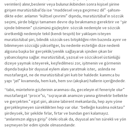
verimleri) alınır,beslenir veya bulunur.ikibinden sonra kişisel şiirine
girişen muratüstübal’da ise “maddesel veya geçirmez dil” -şahsını-
dikte eder. anlamın “kültsel çevrimi” dışında, muratüstübal’ın sözcük
seçimi, şiirde bilgiyi tamamen devre dışı bırakmamızı gerektirir ve “şiir
içinde bilmenin” çözümünü güçleştirir. sözcük nedeniyle ve sözcük
üretkenliği nedeniyle tekil (kendi tespiti) bir yaklaşım isteyen
muratüstübal şiiri, bilindik sözcük-ses bitişikliğini ritm bazında ayırır ve
bilinmeyen sözcüğü yükseltger, bu nedenle estetiğin dize nedenli
algısına başka bir gerçeklik/yenilik sağlayarak içinden çıkan bir
yabancılaşma sağlar. muratüstübal, yazısal ve sözcüksel üstünlüğü
dizeye yaymak isteyerek, keşfedilmesi zor, işitmenin ve görmenin
dışında başka bir duyusal eylem alanı yaratmak ister,. aslında ne
mustafaırgat, ne de muratüstübal şiiri katı bir haldedir. kanımca bu
yapı “jel” kıvamında, hem katı, hem sıvı (akışkan) hallerin içeriğindedir.
“tabii, müntehirin gözlerinin aranması da, geceleyin el feneriyle olur”
mustafaırgat “proce”si, “sıçrayarak anamızın yanına gitmektir bellekte
ve gerçekten.” ırgat şiiri, aksine labirent mekanlarda, hep aynı yöne
gerçekleşmeyen süreklilikten hep var olur. “belleğin kasılma noktası”
şiirdeysek, bir şekilde fırlar, fırtar ve bundan geri kalamayız.
“anılarımızın algıya girişi” öteki olsak da, duyusal anı’nın sürekli ve yön
seçmeyen bir edim içinde olmasındandır.