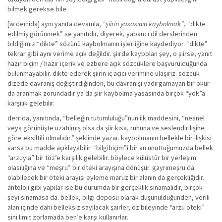
bilmek gerekse bile.
[w:derrida] aynı yanıta devamla,
“şiirin yasasının kaybolmak”
, “dikte
edilmiş görünmek” se yanıtıdır, diyerek, yabancı dil derslerinden
bildiğimiz “dikte” sözünü kaybolmanın işlerliğine kaydediyor. “dikte”
tekrar gibi aynı verime açık değildir. şiirde kaybolan şey, o şiirse, yanıt
hazır biçim / hazır içerik ve ezbere açık sözcüklere başvurulduğunda
bulunmayabilir. dikte ederek şiirin iç açıcı verimine ulaşırız. sözcük
dizede davranış değiştirdiğinden, bu davranışı yadırgamayan bir okur
da aranmak zorundadır ya da şiir kaybolma yasasında birçok “yok”a
karşılık gelebilir.
derrida, yanıtında, “belleğin tutumluluğu”nun ilk maddesini, “nesnel
veya görünüşte uzatılmış olsa da şiir kısa, ruhuna ve seslendirilişine
göre eksiltili olmalıdır.” şeklinde yazar. kaybolmanın bellekle bir ilişkisi
varsa bu madde açıklayabilir. “bilgibiçim”i bir an unuttuğumuzda bellek
“arzuyla” bir töz’e karşılık gelebilir. böylece külüstür bir yerleşim
olasılığına ve “meşru” bir öteki arayışına dönüşür. gayrımeşru da
olabilecek bir öteki arayışı eyleme maruz bir alanın da gerçekliğidir.
antoloji gibi yapılar ise bu durumda bir gerçeklik sınamalıdır, birçok
şeyi sınamasa da. bellek, bilgi deposu olarak düşünüldüğünden, verili
alan içinde dahi belleksiz sayılacak şairler, öz bileyinde “arzu öteki”
sini limit zorlamada ben’e karşı kullanırlar.