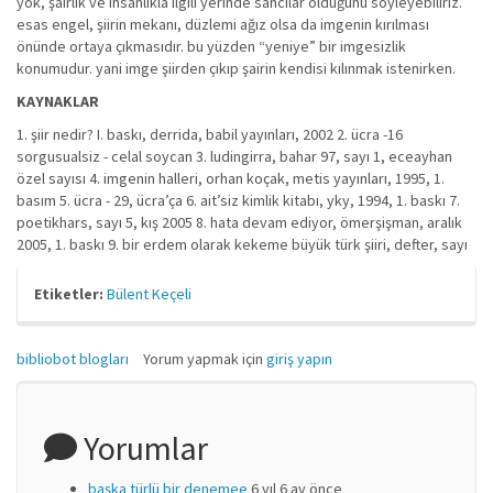
yok, şairlik ve insanlıkla ilgili yerinde sancılar olduğunu söyleyebiliriz.
esas engel, şiirin mekanı, düzlemi ağız olsa da imgenin kırılması
önünde ortaya çıkmasıdır. bu yüzden “yeniye” bir imgesizlik
konumudur. yani imge şiirden çıkıp şairin kendisi kılınmak istenirken.
KAYNAKLAR
1. şiir nedir? I. baskı, derrida, babil yayınları, 2002 2. ücra -16
sorgusualsiz - celal soycan 3. ludingirra, bahar 97, sayı 1, eceayhan
özel sayısı 4. imgenin halleri, orhan koçak, metis yayınları, 1995, 1.
basım 5. ücra - 29, ücra’ça 6. ait’siz kimlik kitabı, yky, 1994, 1. baskı 7.
poetikhars, sayı 5, kış 2005 8. hata devam ediyor, ömerşişman, aralık
2005, 1. baskı 9. bir erdem olarak kekeme büyük türk şiiri, defter, sayı
Etiketler:
Bülent Keçeli
bibliobot blogları
Yorum yapmak için
giriş yapın
Yorumlar
başka türlü bir denemee
6 yıl 6 ay önce