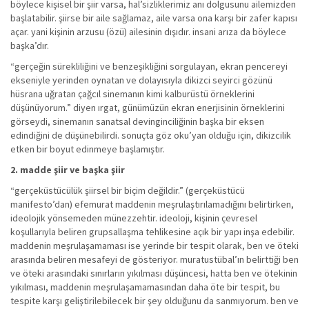
böylece kişisel bir şiir varsa, hal’sizliklerimiz anı dolgusunu ailemizden
başlatabilir. şiirse bir aile sağlamaz, aile varsa ona karşı bir zafer kapısı
açar. yani kişinin arzusu (özü) ailesinin dışıdır. insani arıza da böylece
başka’dır.
“gerçeğin sürekliliğini ve benzeşikliğini sorgulayan, ekran pencereyi
ekseniyle yerinden oynatan ve dolayısıyla dikizci seyirci gözünü
hüsrana uğratan çağcıl sinemanın kimi kalburüstü örneklerini
düşünüyorum.” diyen ırgat, günümüzün ekran enerjisinin örneklerini
görseydi, sinemanın sanatsal devinginciliğinin başka bir eksen
edindiğini de düşünebilirdi. sonuçta göz oku’yan olduğu için, dikizcilik
etken bir boyut edinmeye başlamıştır.
2. madde şiir ve başka şiir
“gerçeküstücülük şiirsel bir biçim değildir.” (gerçeküstücü
manifesto’dan) efemurat maddenin meşrulaştırılamadığını belirtirken,
ideolojik yönsemeden münezzehtir. ideoloji, kişinin çevresel
koşullarıyla beliren grupsallaşma tehlikesine açık bir yapı inşa edebilir.
maddenin meşrulaşamaması ise yerinde bir tespit olarak, ben ve öteki
arasında beliren mesafeyi de gösteriyor. muratustübal’ın belirttiği ben
ve öteki arasındaki sınırların yıkılması düşüncesi, hatta ben ve ötekinin
yıkılması, maddenin meşrulaşamamasından daha öte bir tespit, bu
tespite karşı geliştirilebilecek bir şey olduğunu da sanmıyorum. ben ve