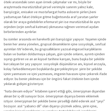
öteki arasındaki sınırı aşan örnek çalışmalar var mı, böyle bir
araştırmada muratüstübal şiirsel verimiyle sanırım yalnız kalır,
barışözgür, enisakın ve mustafaırgat hatta aslıserin şiirleri,beni
yadsımayan fakat ötekiye gitme bağıntısında araf yaratan şairler
olarak bir araya gelebilirler.efemurat şiiri ise muratüstübal ile aynı
orjinden (orjin sınıfsal katman) çıkmasına rağmen verimsel açıdan
birbirlerinden ayrılırlar.
bu isimler arasında en hareketli şiiri barışözgür yapıyor. Yaşamın içinde
benin her anına yönelen, grupsal dinamiklerin içine sosyolojik, sınıfsal
ayrımları titr’ederek, bu grupsallıkların yazısal-imgesel karşılıklarını
bulan ve bunları doldurmaya çalışan, gün içinde onların, ayrıntı içinden
sıyırıp getiren ve an an kişisel tarihine karışan, bunu başka bir şekilde
kurcalayan bir şey yapıyor. sosyolojik düşünülürse anı, kişisel arızayla,
kolay farkedilemeyen boşluklarda gerçekleştiriyor. şiirin bir şekilde
içinin yanmasını ve içini yazmasını, imgenin havasını içine çekerek ifade
ediyor. bu benin yıkılması için bir öngörü fakat ötekinin ben içinde
yıkılarak gidişini gösteriyor.
“hata devam ediyor” kitabının işaret ettiği gibi, ömerşişman dışarıdan
alınan bir iç-dil sunuyor bize. ömerşişman dışarıya benini eklemek
istiyor. ömerşişman bir şekilde bene şiirselliği dahil ederek asıl “şeyi”
bozuyor. asıl “yabancı dil” olan dışarıyı çözmek adına, şiirin içine,