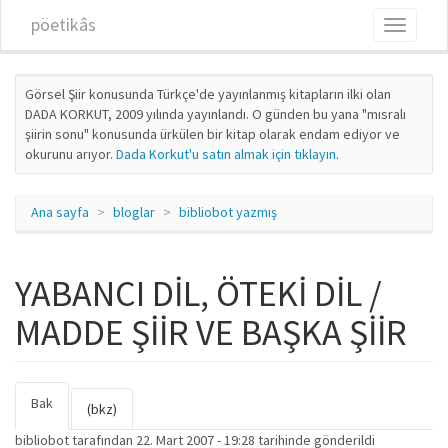
Ana içeriğe atla
pöetikâs
Toggle
navigati
Görsel Şiir konusunda Türkçe'de yayınlanmış kitapların ilki olan
DADA KORKUT, 2009 yılında yayınlandı. O günden bu yana "mısralı
şiirin sonu" konusunda ürkülen bir kitap olarak endam ediyor ve
okurunu arıyor.
Dada Korkut'u satın almak için tıklayın
.
Ana sayfa
bloglar
bibliobot yazmış
YABANCI DİL, ÖTEKİ DİL /
MADDE ŞİİR VE BAŞKA ŞİİR
Bak
(etkin
Birincil sekmeler
(bkz)
sekme)
bibliobot
tarafından 22. Mart 2007 - 19:28 tarihinde gönderildi