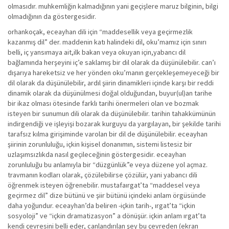
olmasıdır. muhkemliğin kalmadığının yani geçişlere maruz bilginin, bilgi
olmadığının da göstergesidir.
orhankoçak, eceayhan dili için “maddesellik veya geçirmezlik
kazanmış dil” der. maddenin katı halindeki dil, oku’mamız için sınırı
belli, iç yansımaya ait,ilk bakan veya okuyan için,yabancı dil
bağlamında herşeyini iç’e saklamış bir dil olarak da düşünülebilir. can’ı
dışarıya hareketsiz ve her yönden oku’manın gerçekleşemeyeceği bir
dil olarak da düşünülebilir, ardıl şiirin dinamikleri içinde karşı bir reddi
dinamik olarak da düşünülmesi doğal olduğundan, buyur(ul)an tarihe
bir ikaz olması ötesinde farklı tarihi önermeleri olan ve bozmak
isteyen bir sunumun dili olarak da düşünülebilir. tarihin tahakkümünün
indirgendiği ve işleyişi bozarak kurguyu da yargılayan, bir şekilde tarihi
tarafsız kılma girişiminde varolan bir dil de düşünülebilir. eceayhan
şiirinin zorunluluğu, içkin kişisel donanımın, sistemi listesiz bir
uzlaşımsızlıkda nasıl geçileceğinin göstergesidir. eceayhan
zorunluluğu bu anlamıyla bir “düzgünlük”e veya düzene yol açmaz.
travmanın kodları olarak, çözülebilirse çözülür, yani yabancı dili
öğrenmek isteyen öğrenebilir. mustafaırgat’ta “maddesel veya
geçirmez dil” dize bütünü ve şiir bütünü içindeki anlam örgüsünde
daha yoğundur. eceayhan’da beliren -içkin tarih-, ırgat’ta “içkin
sosyoloji” ve “içkin dramatizasyon” a dönüşür. içkin anlam ırgat’ta
kendi çevresini belli eder, canlandırılan şey bu çevreden (ekran