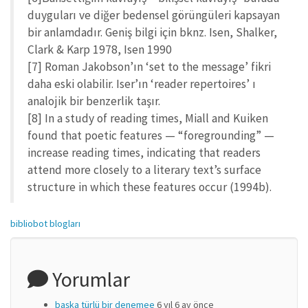
duyguları ve diğer bedensel görüngüleri kapsayan
bir anlamdadır. Geniş bilgi için bknz. Isen, Shalker,
Clark & Karp 1978, Isen 1990
[7] Roman Jakobson’ın ‘set to the message’ fikri
daha eski olabilir. Iser’ın ‘reader repertoires’ ı
analojik bir benzerlik taşır.
[8] In a study of reading times, Miall and Kuiken
found that poetic features — “foregrounding” —
increase reading times, indicating that readers
attend more closely to a literary text’s surface
structure in which these features occur (1994b).
bibliobot blogları
Yorumlar
başka türlü bir denemee
6 yıl 6 ay önce