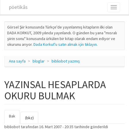
Ana içeriğe atla
pöetikâs
Toggle
navigati
Görsel Şiir konusunda Türkçe'de yayınlanmış kitapların ilki olan
DADA KORKUT, 2009 yılında yayınlandı. O günden bu yana "mısralı
şiirin sonu" konusunda ürkülen bir kitap olarak endam ediyor ve
okurunu arıyor.
Dada Korkut'u satın almak için tıklayın
.
Ana sayfa
bloglar
bibliobot yazmış
YAZINSAL HESAPLARDA
OKURU BULMAK
Bak
(etkin
Birincil sekmeler
(bkz)
sekme)
bibliobot
tarafından 16. Mart 2007 - 20:35 tarihinde gönderildi