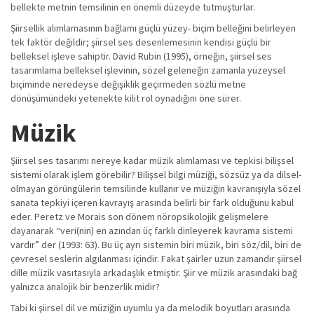
bellekte metnin temsilinin en önemli düzeyde tutmuşturlar.
Şiirsellik alımlamasının bağlamı güçlü yüzey- biçim belleğini belirleyen
tek faktör değildir; şiirsel ses desenlemesinin kendisi güçlü bir
belleksel işleve sahiptir. David Rubin (1995), örneğin, şiirsel ses
tasarımlama belleksel işlevinin, sözel geleneğin zamanla yüzeysel
biçiminde neredeyse değişiklik geçirmeden sözlü metne
dönüşümündeki yetenekte kilit rol oynadığını öne sürer.
Müzik
Şiirsel ses tasarımı nereye kadar müzik alımlaması ve tepkisi bilişsel
sistemi olarak işlem görebilir? Bilişsel bilgi müziği, sözsüz ya da dilsel-
olmayan görüngülerin temsilinde kullanır ve müziğin kavranışıyla sözel
sanata tepkiyi içeren kavrayış arasında belirli bir fark olduğunu kabul
eder. Peretz ve Morais son dönem nöropsikolojik gelişmelere
dayanarak “veri(nin) en azından üç farklı dinleyerek kavrama sistemi
vardır” der (1993: 63). Bu üç ayrı sistemin biri müzik, biri söz/dil, biri de
çevresel seslerin algılanması içindir. Fakat şairler uzun zamandır şiirsel
dille müzik vasıtasıyla arkadaşlık etmiştir. Şiir ve müzik arasındaki bağ
yalnızca analojik bir benzerlik midir?
Tabi ki şiirsel dil ve müziğin uyumlu ya da melodik boyutları arasında