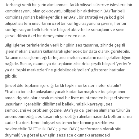
Herhangi verili bir şiirin alımlanması farklı bilişsel süreç ve işlevlerin bir
kombinasyonu olan çok-boyutlu bilişsel bir aktivitedir. BAY’lar belli
kombinasyonları belirleyendir. Her BAY , bir strateji veya kod gibi
bilişsel sistem unsurlarını özel bir konfigürasyonuna çevirir; her bir
konfigürasyon belli türlerde bilişsel aktivite ile sonuçlanır ve şiirin
şiirsel dilinin özel bir deneyimine neden olur.
Bilgi işleme terimlerinde verili bir şiirin ses tasarımı, zihinde çeşitli
işlem mekanizmaları kullanılarak işlenecek bir data olarak görülebilir.
Datanın nasıl işleneceği birleştirici mekanizmaların nasıl şekillendiğine
bağlıdır. Bunlar, okuma ya da tepkinin zihindeki çeşitli bilişsel ‘yerler’e
ya da ‘tepki merkezleri’ne gidebilecek ‘yolları’ gösteren haritalar
gibidir.
Şiirsel dile tepkinin içerdiği farklı tepki merkezleri neler olabilir?
Etraflıca bir liste anlaşılamayacak kadar karmaşık ve bu çalışmanın
amacı dışında olur ancak minimal bir liste muhtemelen bilişsel sistem
unsurlarını içerebilir: dilbilimsel bellek, müzik kavrayışı, ses
sembolizmi ve problem çözme. BAY’ı ya da içerilen alımlama türünün
önemsenmediği ses tasarımlı şiirselliğin alımlanmasında belli bir sınıra
kadar bu dört temel bilişsel sistemin her birinin gözetilmesi
beklenebilir. TACT’ın iki BAY ; işitsel BAY ( performans olarak şiiri
duymak) ve görsel BAY (şiiri sessizce okumak) arasındaki