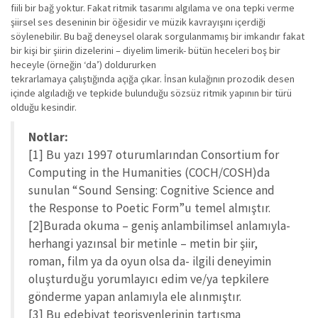
fiili bir bağ yoktur. Fakat ritmik tasarımı algılama ve ona tepki verme
şiirsel ses deseninin bir öğesidir ve müzik kavrayışını içerdiği
söylenebilir. Bu bağ deneysel olarak sorgulanmamış bir imkandır fakat
bir kişi bir şiirin dizelerini – diyelim limerik- bütün heceleri boş bir
heceyle (örneğin ‘da’) doldururken
tekrarlamaya çalıştığında açığa çıkar. İnsan kulağının prozodik desen
içinde algıladığı ve tepkide bulunduğu sözsüz ritmik yapının bir türü
olduğu kesindir.
Notlar:
[1] Bu yazı 1997 oturumlarından Consortium for
Computing in the Humanities (COCH/COSH)da
sunulan “Sound Sensing: Cognitive Science and
the Response to Poetic Form”u temel almıştır.
[2]Burada okuma – geniş anlambilimsel anlamıyla-
herhangi yazınsal bir metinle – metin bir şiir,
roman, film ya da oyun olsa da- ilgili deneyimin
oluşturduğu yorumlayıcı edim ve/ya tepkilere
gönderme yapan anlamıyla ele alınmıştır.
[3] Bu edebiyat teorisyenlerinin tartışma