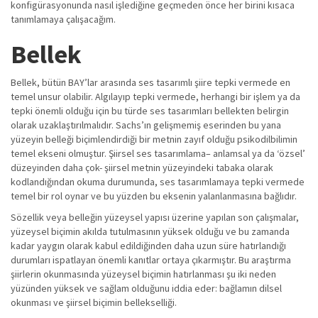
konfigürasyonunda nasıl işlediğine geçmeden önce her birini kısaca
tanımlamaya çalışacağım.
Bellek
Bellek, bütün BAY’lar arasında ses tasarımlı şiire tepki vermede en
temel unsur olabilir. Algılayıp tepki vermede, herhangi bir işlem ya da
tepki önemli olduğu için bu türde ses tasarımları bellekten belirgin
olarak uzaklaştırılmalıdır. Sachs’ın gelişmemiş eserinden bu yana
yüzeyin belleği biçimlendirdiği bir metnin zayıf olduğu psikodilbilimin
temel ekseni olmuştur. Şiirsel ses tasarımlama– anlamsal ya da ‘özsel’
düzeyinden daha çok- şiirsel metnin yüzeyindeki tabaka olarak
kodlandığından okuma durumunda, ses tasarımlamaya tepki vermede
temel bir rol oynar ve bu yüzden bu eksenin yalanlanmasına bağlıdır.
Sözellik veya belleğin yüzeysel yapısı üzerine yapılan son çalışmalar,
yüzeysel biçimin akılda tutulmasının yüksek olduğu ve bu zamanda
kadar yaygın olarak kabul edildiğinden daha uzun süre hatırlandığı
durumları ispatlayan önemli kanıtlar ortaya çıkarmıştır. Bu araştırma
şiirlerin okunmasında yüzeysel biçimin hatırlanması şu iki neden
yüzünden yüksek ve sağlam olduğunu iddia eder: bağlamın dilsel
okunması ve şiirsel biçimin bellekselliği.