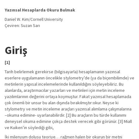
Yazınsal Hesaplarda Okuru Bulmak
Daniel W. Kim/Cornell University
Çeviren: Suzan Sarı
Giriş
[1]
Tarih belirlemek gerekirse (bilgisayarla) hesaplamanın yazınsal
eserlere uygulamanın öncelikle stylometry’de (ya da biçembilimde) ve
metinlerin yapısal incelemelerinde kullanıldığını söyleyebiliriz. Bu
alanlarda, araştırmacılar yazarları ve metinleri için metin inceleme
yazılımlarının değerini ortaya koymuştur. Fakat yazınsal hesaplamada
çok önemli bir unsur bu alan dışında bırakılmıştır:okur. Neyse ki
stylometry ve metin inceleme araçları yazınsal alımlama çalışmalarına
–okuma edimine- uyarlanabilirdir. [2] Bu araçların bu türde kullanımı
deneysel okuma edimine çokça destek verecek gibi görünür. [3] Miall
ve Kuiken’in söylediği gibi,
İki milenyum dolusu teoriye… rağmen halen bir okurun bir metni