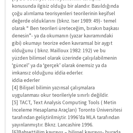
konusunda ilgisiz olduğu bir alandır. Basıldığında
çoğu alımlama teorisyenleri teorilerinin keşifsel
değerde olduklarını (bknz. Iser 1989: 49)- temel
olarak “ Ben teorileri üreteceğim, bırakın başkası
denesin”- ya da okumanın (yazar kavramındaki
gibi) okumayı teorize eden kavramsal bir aygıt
olduğunu ( bknz. Mailloux 1982: 192) ve bu
yüzden bilimsel olarak üzerinde çalışılabilmenin
‘güncel’ ya da ‘gerçek’ olarak önemsiz ya da
imkansız olduğunu iddia ederler.
iddia ederler
[4] Bilişsel bilimin yazınsal çalışmalara
uygulanması okur teorileriyle sınırlı değildir.
[5] TACT, Text Analysis Computing Tools ( Metin
İnceleme Hesaplama Araçları) Toronto Üniversitesi
tarafından geliştirilmiştir. 1996’da MLA tarafından
yayınlanmıştır. Bknz. Lancashire 1996.
[6]Bahsettiğim kavrayış – bilişsel kavrayış- burada