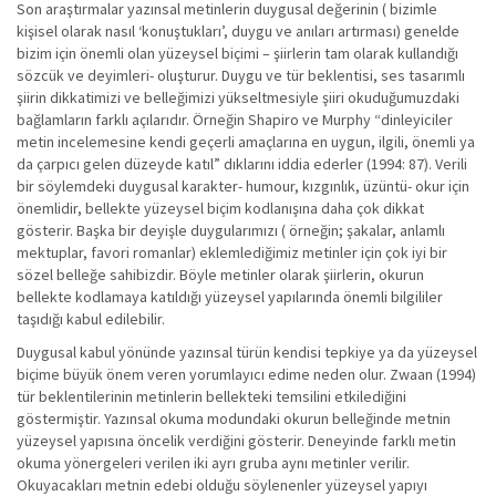
Son araştırmalar yazınsal metinlerin duygusal değerinin ( bizimle
kişisel olarak nasıl ‘konuştukları’, duygu ve anıları artırması) genelde
bizim için önemli olan yüzeysel biçimi – şiirlerin tam olarak kullandığı
sözcük ve deyimleri- oluşturur. Duygu ve tür beklentisi, ses tasarımlı
şiirin dikkatimizi ve belleğimizi yükseltmesiyle şiiri okuduğumuzdaki
bağlamların farklı açılarıdır. Örneğin Shapiro ve Murphy “dinleyiciler
metin incelemesine kendi geçerli amaçlarına en uygun, ilgili, önemli ya
da çarpıcı gelen düzeyde katıl” dıklarını iddia ederler (1994: 87). Verili
bir söylemdeki duygusal karakter- humour, kızgınlık, üzüntü- okur için
önemlidir, bellekte yüzeysel biçim kodlanışına daha çok dikkat
gösterir. Başka bir deyişle duygularımızı ( örneğin; şakalar, anlamlı
mektuplar, favori romanlar) eklemlediğimiz metinler için çok iyi bir
sözel belleğe sahibizdir. Böyle metinler olarak şiirlerin, okurun
bellekte kodlamaya katıldığı yüzeysel yapılarında önemli bilgililer
taşıdığı kabul edilebilir.
Duygusal kabul yönünde yazınsal türün kendisi tepkiye ya da yüzeysel
biçime büyük önem veren yorumlayıcı edime neden olur. Zwaan (1994)
tür beklentilerinin metinlerin bellekteki temsilini etkilediğini
göstermiştir. Yazınsal okuma modundaki okurun belleğinde metnin
yüzeysel yapısına öncelik verdiğini gösterir. Deneyinde farklı metin
okuma yönergeleri verilen iki ayrı gruba aynı metinler verilir.
Okuyacakları metnin edebi olduğu söylenenler yüzeysel yapıyı