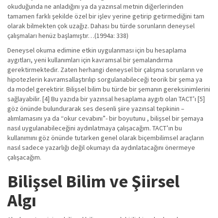
okuduğunda ne anladığını ya da yazınsal metnin diğerlerinden
tamamen farklı şekilde özel bir işlev yerine getirip getirmediğini tam
olarak bilmekten çok uzağız. Dahası bu türde sorunların deneysel
çalışmaları henüz başlamıştır…(1994a: 338)
Deneysel okuma edimine etkin uygulanması için bu hesaplama
aygıtları, yeni kullanımları için kavramsal bir şemalandırma
gerektirmektedir. Zaten herhangi deneysel bir çalışma sorunların ve
hipotezlerin kavramsallaştırılıp sorgulanabileceği teorik bir şema ya
da model gerektirir. Bilişsel bilim bu türde bir şemanın gereksinimlerini
sağlayabilir. [4] Bu yazıda bir yazınsal hesaplama aygıtı olan TACT’ı [5]
göz önünde bulundurarak ses desenli şiire yazınsal tepkinin –
alımlamasını ya da “okur cevabını”- bir boyutunu , bilişsel bir şemaya
nasıl uygulanabileceğini aydınlatmaya çalışacağım. TACT’ın bu
kullanımını göz önünde tutarken genel olarak biçembilimsel araçların
nasıl sadece yazarlığı değil okumayı da aydınlatacağını önermeye
çalışacağım.
Bilişsel Bilim ve Şiirsel
Algı