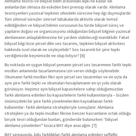
Alımlama teorisi ve bilişsel bilim arasındaki ilişki ne kadar sık
anılanlardan olmasa da eskiden beri prensip olarak vardır. Alımlama
teorisyenleri yazınsal tepkinin zihindeki sürecine hep ilgi duymuşlardır.
Tüm zihinsel süreçler sinirsel tabakalarda aktivite olarak temsil
edildiğinden ve bilişsel bilimin sorusunun bu türde bilişsel süreç ve
yapıların doğası ve organizasyonu olduğundan bilişsel bilginin yazınsal
alımlamanın anlaşılabilmesine bir yardımı olabileceği mantıklıdır. Fakat
bilişsel bilgi bize şiirsel dilin ses tasarımı, tepkinin bilişsel aktivitesi
hakkında özel olarak ne söyleyebilir? Ses tasarımlı bir şiire tepki
verdiğimizde beynimizde ne olup bitiyor? [6]
Bu noktada en uygun bilişsel şemanın şiirsel ses tasarımının farklı tepki
modları anlamında tasarlanmasına izin veren olduğu söylenebilir.
Okumanın farklı modları fikri aynı şiirsel ses tasarımları ve en uçta da
aynı şiire farklı tepki ve okumaları hesaplamanın en iyi yolu olarak
görünüyor. Hepimiz aynı bilişsel kapasitelere sahip olduğumuzdan
farklı alımlama edimleri bu kapasitelerin farklı kullanımlarıyla – bizden
önümüzdeki bir şiire farklı yönelmelerden kaynaklanan farklı
kullanımlar- farklı alımlama stratejileriyle sonuçlanır. Alımlama
stratejileri ya da tepki modları fikrine benzer kavramların ortak olduğu
birçok teori olduğundan bunları, gönderide bulunurken “bilişsel
alımlama yönelimleri” kisaca BAY diye anacağım. [7]
BAY şemasında, biliş farklılıkları farklı alımlama edimleri şeffaftır.