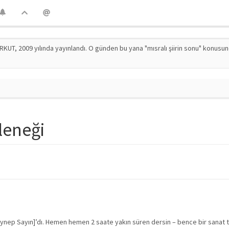
RKUT, 2009 yılında yayınlandı. O günden bu yana "mısralı şiirin sonu" konusu
leneği
eynep Sayın]’dı. Hemen hemen 2 saate yakın süren dersin – bence bir sanat ta