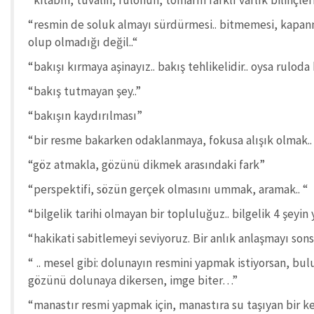
“kitabın, tuvalin, rulonun, tomarın farklı varlık bilin
“resmin de soluk almayı sürdürmesi.. bitmemesi, kapanm
olup olmadığı değil..“
“bakışı kırmaya aşinayız.. bakış tehlikelidir.. oysa ruloda 
“bakış tutmayan şey..”
“bakışın kaydırılması”
“bir resme bakarken odaklanmaya, fokusa alışık olmak.. 
“göz atmakla, gözünü dikmek arasındaki fark”
“perspektifi, sözün gerçek olmasını ummak, aramak.. “
“bilgelik tarihi olmayan bir topluluğuz.. bilgelik 4 şey
“hakikati sabitlemeyi seviyoruz. Bir anlık anlaşmayı s
“ .. mesel gibi: dolunayın resmini yapmak istiyorsan, bu
gözünü dolunaya dikersen, imge biter…”
“manastır resmi yapmak için, manastıra su taşıyan bir keş