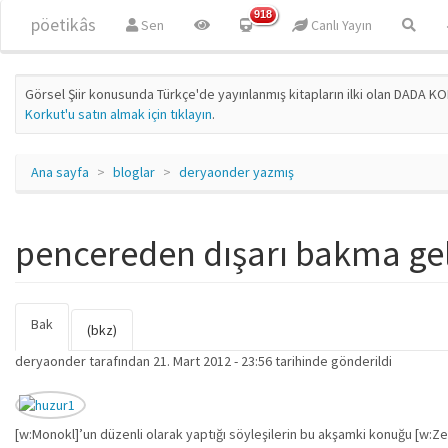
Ana içeriğe atla
918
pöetikâs
Sen
Canlı Yayın
Görsel Şiir konusunda Türkçe'de yayınlanmış kitapların ilki olan DADA KO
Korkut'u satın almak için tıklayın
.
Ana sayfa
bloglar
deryaonder yazmış
pencereden dışarı bakma ge
Bak
(etkin
Birincil sekmeler
(bkz)
sekme)
deryaonder
tarafından 21. Mart 2012 - 23:56 tarihinde gönderildi
[w:Monokl]’un düzenli olarak yaptığı söyleşilerin bu akşamki konuğu [w:Z