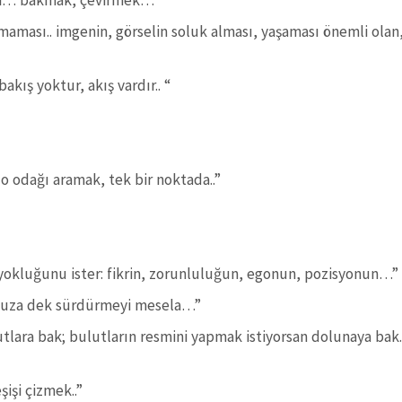
çleri… bakmak, çevirmek…”
aması.. imgenin, görselin soluk alması, yaşaması önemli olan
bakış yoktur, akış vardır.. “
o odağı aramak, tek bir noktada..”
in yokluğunu ister: fikrin, zorunluluğun, egonun, pozisyonun…”
onsuza dek sürdürmeyi mesela…”
lutlara bak; bulutların resmini yapmak istiyorsan dolunaya bak
işi çizmek..”