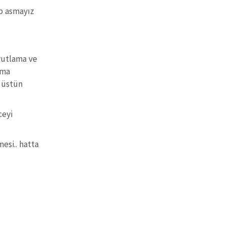
ip asmayız
oyutlama ve
ama
 üstün
ceyi
esi.. hatta