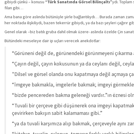
gibiydi çünkü – konusu
“Türk Sanatında Görsel Bilinçaltı”
ydı. Toplam 
filan gibi…
Ama bana göre aslında bütünüyle şiirle bağlantılıydı… Burada zaman zam
her noktada ilişkiliydi, bazen tekerrür gibiydi, ya da bazı şeyleri çağırır g
Genel olarak –biz batılı gruba dahil olmak üzere- aslında özelde Çin sanat
Bütündeki meseleye dair ip uçları verecek anekdotlar:
“Görüneni değil de, görünendeki görünmeyeni çıkarma a
“Çayın değil, çayın kokusunun ya da ceylanı değil, ceyl
"Dilsel ve görsel olanda onu kapatmaya değil açmaya ç
“İmgeye bakmakla, imgelerle bakmak; imgeyi görmekle 
“bizde pencereden bakma geleneği vardır..”ın öznesi 
“Tuvali bir çerçeve gibi düşünerek ona imgeyi kapatmak, y
çevirirken bakışın sabit kalamaması gibi..”
“ya da tuvali karşımıza alıp bakmak, çerçeveyle aynı z