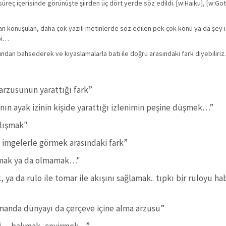
süreç içerisinde görünüşte şiirden üç dört yerde söz edildi. [w:Haiku], [w:Go
an konuşulan, daha çok yazılı metinlerde söz edilen pek çok konu ya da şey
ibi…
ından bahsederek ve kıyaslamalarla batı ile doğru arasındaki fark diyebiliriz.
rzusunun yarattığı fark”
anın ayak izinin kişide yarattığı izlenimin peşine düşmek…”
alışmak"
imgelerle görmek arasındaki fark”
olmak ya da olmamak…"
a da rulo ile tomar ile akışını sağlamak.. tıpkı bir ruloyu ha
amanda dünyayı da çerçeve içine alma arzusu”