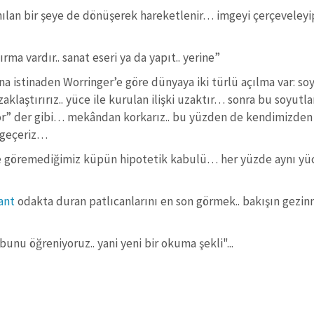
anılan bir şeye de dönüşerek hareketlenir… imgeyi çerçeveley
a vardır.. sanat eseri ya da yapıt.. yerine”
na istinaden Worringer’e göre dünyaya iki türlü açılma var: s
aklaştırırız.. yüce ile kurulan ilişki uzaktır… sonra bu soyutl
iyor” der gibi… mekândan korkarız.. bu yüzden de kendimizden
a geçeriz…
e göremediğimiz küpün hipotetik kabulü… her yüzde aynı yü
lant
odakta duran patlıcanlarını en son görmek.. bakışın gezinm
nu öğreniyoruz.. yani yeni bir okuma şekli"...