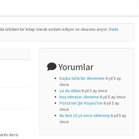
nda ürkülen bir kitap olarak endam ediyor ve okurunu arıyor.
Dada
Yorumlar
başka türlü bir denemee
6 yıl 5 ay
önce
ya da oldun
6 yıl 5 ay önce
boş olmasın. deneme
6 yıl 5 ay önce
Posta'nın Şiir Köşesi'nin
6 yıl 5 ay
önce
Bu ileti 10 yıl önce eklenmiş
6 yıl 5 ay
önce
rihi dersi