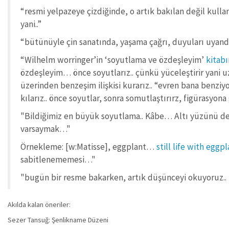
“resmi yelpazeye çizdiğinde, o artık bakılan değil kull
yani..”
“bütünüyle çin sanatında, yaşama çağrı, duyuları uyandırm
“Wilhelm worringer’in ‘soyutlama ve özdeşleyim’
kitabı
özdeşleyim… önce soyutlarız.. çünkü yüceleştirir yani uz
üzerinden benzeşim ilişkisi kurarız.. “evren bana benz
kılarız.. önce soyutlar, sonra somutlaştırırz, figürasyon
"Bildiğimiz en büyük soyutlama.. Kâbe… Altı yüzünü d
varsaymak…"
Örnekleme: [w:Matisse], eggplant…
still life with eggp
sabitlenememesi…"
"bugün bir resme bakarken, artık düşünceyi okuyoruz.. bu
Akılda kalan öneriler:
Sezer Tansuğ: Şenlikname Düzeni