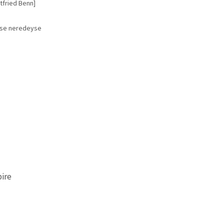
ttfried Benn]
 ise neredeyse
bire