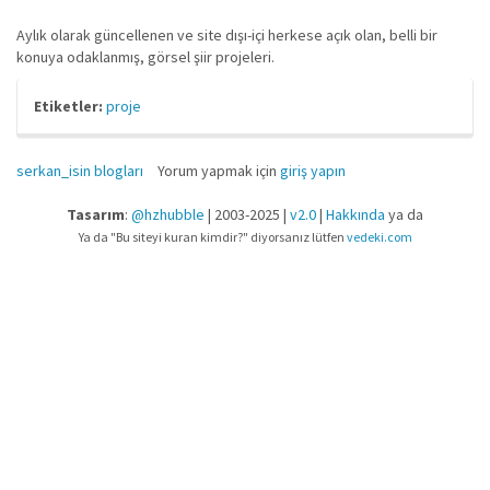
Aylık olarak güncellenen ve site dışı-içi herkese açık olan, belli bir
konuya odaklanmış, görsel şiir projeleri.
Etiketler:
proje
serkan_isin blogları
Yorum yapmak için
giriş yapın
Tasarım
:
@hzhubble
| 2003-2025 |
v2.0
|
Hakkında
ya da
Ya da "Bu siteyi kuran kimdir?" diyorsanız lütfen
vedeki.com