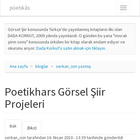
Ana içeriğe atla
pöetikâs
Toggle
navigati
Görsel Şiir konusunda Türkçe'de yayınlanmış kitapların ilki olan
DADA KORKUT, 2009 yılında yayınlandı. O günden bu yana "mısralı
şiirin sonu" konusunda ürkülen bir kitap olarak endam ediyor ve
okurunu arıyor.
Dada Korkut'u satın almak için tıklayın
.
Ana sayfa
bloglar
serkan_isin yazmış
Poetikhars Görsel Şiir
Projeleri
Bak
(etkin
Birincil sekmeler
(bkz)
sekme)
serkan_isin
tarafından 16. Nisan 2010 - 13:39 tarihinde gönderildi