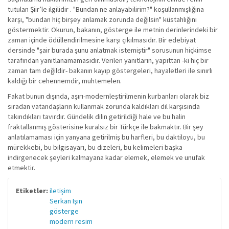
tutulan Şiir’le ilgilidir . "Bundan ne anlayabilirim?" koşullanmışlığına
karşı, "bundan hiç birşey anlamak zorunda değilsin" küstahlığını
göstermektir. Okurun, bakanın, gösterge ile metnin derinlerindeki bir
zaman içinde ödüllendirilmesine karşı çıkılmasıdır. Bir edebiyat
dersinde "şair burada şunu anlatmak istemiştir" sorusunun hiçkimse
tarafından yanıtlanamamasıdır. Verilen yanıtların, yapıttan -ki hiç bir
zaman tam değildir- bakanın kayıp göstergeleri, hayaletleri ile sınırlı
kaldığı bir cehennemdir, muhtemelen.
Fakat bunun dışında, aşırı-modernleştirilmenin kurbanları olarak biz
sıradan vatandaşların kullanmak zorunda kaldıkları dil karşısında
takındıkları tavırdır. Gündelik dilin getirildiği hale ve bu halin
fraktallanmış gösterisine kuralsız bir Türkçe ile bakmaktır. Bir şey
anlatılamaması için yanyana getirilmiş bu harfleri, bu daktiloyu, bu
mürekkebi, bu bilgisayarı, bu dizeleri, bu kelimeleri başka
indirgenecek şeyleri kalmayana kadar elemek, elemek ve unufak
etmektir.
Etiketler:
iletişim
Serkan Işın
gösterge
modern resim