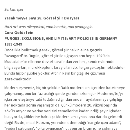
Serkan Işın
Yasakmeyve Sayı 28, Görsel Şiir Dosyası
Nazi art was allegorical, emblematic, and pedagogic.
Cora Goldstein
PURGES, EXCLUSIONS, AND LIMITS: ART POLICIES IN GERMANY
1933-1949
Öncelikle belirtmek gerek, görsel şiir halkın eline geçmiş
"avangard"tır. Bugün, görsel şiir ile uğraşanların hepsi 1929'da
Müstakiller’in ellerine devlet tarafından verileni, kendi evlerinde
bilgisayarları, mürekkepleri, tarayıcıları vb. ile gerçekleştirmektedirler.
Bunda hiç bir şüphe yoktur. Altının kalın bir çizgi ile çizilmesi
gerekmektedir.
Modernleşmemiz, hiç bir şekilde Batılı modernizmi içeriden katetmeye
çalışmamış, onu bir faz aralığı içinde geriden izlemiştir. Modern/i/te/yi
içkin bir eleştiriye tabî tut(a)madığından ondan faydalanmaya çalıştığı
her noktada sorun yaşamıştır da. Çünkü modern 20. yüzyıl başında
söküp atıyor ve yerine yenisini temellerine kadar indiği şeyin içinden
buluyordu, köklerine baktıkça Modernizm aynası ona dar da gelmedi
değil. Bizde, misal Kübizm, yerinden edemediği "nargile içen adamı",
"yoğurt satıcısını", "orta oyuncusu"nu, yeni bir biçim içine sokmaya