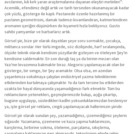
avcılarının, kılı kırk yaran araştırmalarına dayanan eleştiri metinleri”:
Acemilik, efendimiz değil artık ve tarih tersinden okunamayacak kadar
çok yüzlü, gösterge ile kaplı. Pastanede özenle hazırlanmış bir
pastanın geometrisini, damak tadımızı kıvamlandıran, katmerlendiren
aromanın içeriğini düşünürken de kıyameti hızla bekliyoruz. Gusto
sahibi yamyamlar ve barbarlarız artık.
Görsel şiir, bize şiir olarak dayatılan şeye soru sormaktır, çocukça,
militanca sorular. Her türlü imgede, söz dizilişinde, harf sıralanışında,
ölçüde teknik olarak kendisini yüzyıllardır gizleyen ve öteleyen Şey'in
kendisine saldırmaktır. En son durağı taş ya da birinin mezarı olan
Yazı'nın levazımına bakmaktır biraz. Alegorisi yapılamayacak olan bir
gösterge, bir simge, bir Şey aramaktır. Olsa olsa, en azından
yaşantımıza sokulmaya çalışılan endüstriyel yazma tekniklerinin
etkilerinden kurtulmaya çalışmaktır. Ya da tam tersine bu etkilerden
uzakta bir hayal dünyasında yaşamadığımızı fark etmektir. Tüm bu
reklamcıların yetenekleri, geçmişlerimizde bulup, açığa çıkartıp,
bugüne uygulayıp, süsledikleri kadîm yoksunluklarımızdan besleniyor
ya, işte görsel şiir reklamı, cingılı yapılamayacak hallerimizin şiiridir.
Görsel şiir olarak sunulan şey, yazamadığımız, çizemediğimiz şeylerin
sığasıdır. Yazamama, çizememe ve kaza yapma haklarımızın,
karıştırma, birbirine sokma, öteleme, parçalama, sıkıştırma,
saçmalama haklarımızın geri alınmasıdır, teknolojinin elinde rehin