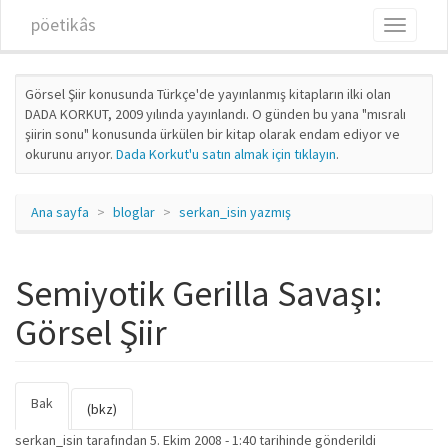
Ana içeriğe atla
pöetikâs
Toggle
navigati
Görsel Şiir konusunda Türkçe'de yayınlanmış kitapların ilki olan
DADA KORKUT, 2009 yılında yayınlandı. O günden bu yana "mısralı
şiirin sonu" konusunda ürkülen bir kitap olarak endam ediyor ve
okurunu arıyor.
Dada Korkut'u satın almak için tıklayın
.
Ana sayfa
bloglar
serkan_isin yazmış
Semiyotik Gerilla Savaşı:
Görsel Şiir
Bak
(etkin
Birincil sekmeler
(bkz)
sekme)
serkan_isin
tarafından 5. Ekim 2008 - 1:40 tarihinde gönderildi