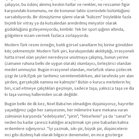
çalışıyor, bu ödünç alınmış keskin hatlar ve renkler, ne ressamın figür
karşısındaki konumunu, ne de konunun tablo üzerindeki bütünlüğünü
sarsabiliyordu. Bir dönüştürme işlemi olarak "kübizm" böylelikle fazla
biçimli bir vitray ya da kutsalından arındırılmış minyatör olarak
güdüklüğünü gizleyemiyordu, kimbilir. Tek bir spot ışığının altında,
gölgelere nizam vermek fazlaca zorlaşıyordu.
Modern Türk resmi örneğin, batılı görsel sanatların hiç birine gönülden
kılıç çekmemiştir. Modern Türk şiiri, kuruluşundaki akıldışılığı, irrasyoneli
hatta irreel olan şeyleri neredeyse unutmaya çalışmış, bunun yerine
(zamanın ruhuna belki de uygun olarak) olumlayıcı, birleştirici olandan
medet ummuştur. Bugün irrasyonel olandan, metafizik olana çizilecek
çizgi ile Lirik/Epik şiir tarihimiz serimlenebilirken, akıl tarafında yer alan
şiirden, gerçekçilik namına ne kalmıştır? Bütün o kurucu metinlerin hiç
biri, icad etmeye çalıştıkları geçmişin, sadece taşa, yalnızca taşa ve illa
ki taşa vurmuş hallerinden sıcak değildir.
Bugün belki de ilk kez, Noel Baba'nın olmadığını düşünüyoruz, hayretle:
yaşadığımız çağın her saniyesinin, her milimetre kare mekana vuran
zulmünün karşısında "edebiyatın", "şiirin", "felsefenin" ya da “sanat”ın
neden bu kadar çaresiz kaldığını araştırmak için yine babadan kalma
erdemlere sığınıyoruz. "İyi yazmak, sıkı şiir, büyük şiir, düşüncelerin
inci gibi dizilmiş hali olarak bilgece denemeler, en ince gösterge