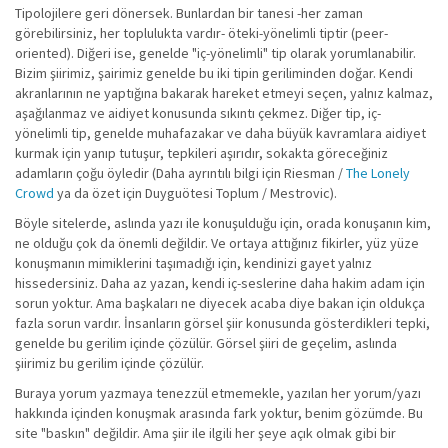
Tipolojilere geri dönersek. Bunlardan bir tanesi -her zaman
görebilirsiniz, her toplulukta vardır- öteki-yönelimli tiptir (peer-
oriented). Diğeri ise, genelde "iç-yönelimli" tip olarak yorumlanabilir.
Bizim şiirimiz, şairimiz genelde bu iki tipin geriliminden doğar. Kendi
akranlarının ne yaptığına bakarak hareket etmeyi seçen, yalnız kalmaz,
aşağılanmaz ve aidiyet konusunda sıkıntı çekmez. Diğer tip, iç-
yönelimli tip, genelde muhafazakar ve daha büyük kavramlara aidiyet
kurmak için yanıp tutuşur, tepkileri aşırıdır, sokakta göreceğiniz
adamların çoğu öyledir (Daha ayrıntılı bilgi için Riesman /
The Lonely
Crowd
ya da özet için Duyguötesi Toplum / Mestrovic).
Böyle sitelerde, aslında yazı ile konuşulduğu için, orada konuşanın kim,
ne olduğu çok da önemli değildir. Ve ortaya attığınız fikirler, yüz yüze
konuşmanın mimiklerini taşımadığı için, kendinizi gayet yalnız
hissedersiniz. Daha az yazan, kendi iç-seslerine daha hakim adam için
sorun yoktur. Ama başkaları ne diyecek acaba diye bakan için oldukça
fazla sorun vardır. İnsanların görsel şiir konusunda gösterdikleri tepki,
genelde bu gerilim içinde çözülür. Görsel şiiri de geçelim, aslında
şiirimiz bu gerilim içinde çözülür.
Buraya yorum yazmaya tenezzül etmemekle, yazılan her yorum/yazı
hakkında içinden konuşmak arasında fark yoktur, benim gözümde. Bu
site "baskın" değildir. Ama şiir ile ilgili her şeye açık olmak gibi bir