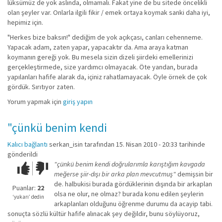
lüksümüz de yok aslında, olmamalı. Fakat yine de bu sitede öncelikli
olan şeyler var. Onlarla ilgili fikir / emek ortaya koymak sanki daha iyi,
hepimiz için.
"Herkes bize baksın!" dediğim de yok açıkçası, canları cehenneme.
Yapacak adam, zaten yapar, yapacaktır da. Ama araya katman
koymanın gereği yok. Bu mesela sizin dizeli şiirdeki emellerinizi
gerçekleştirmede, size yardımcı olmayacak. Öte yandan, burada
yapılanları hafife alarak da, içiniz rahatlamayacak. Öyle örnek de çok
gördük. Sırıtıyor zaten.
Yorum yapmak için
giriş yapın
"çünkü benim kendi
Kalıcı bağlantı
serkan_isin
tarafından 15. Nisan 2010 - 20:33 tarihinde
gönderildi
"çünkü benim kendi doğrularımla karıştığım kavgada
Çok iyi!
O
meğerse şiir-dışı bir arka plan mevcutmuş"
demişsin bir
kadar
de. halbukisi burada gördüklerinin dışında bir arkaplan
iyi
Puanlar:
22
olsa ne olur, ne olmaz? burada konu edilen şeylerin
değil!
‘yukarı’ dedin
arkaplanları olduğunu öğrenme durumu da acayip tabi.
sonuçta sözlü kültür hafife alınacak şey değildir, bunu söylüyoruz,