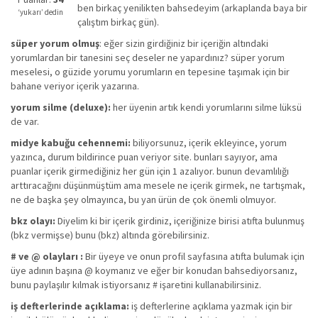
ben birkaç yenilikten bahsedeyim (arkaplanda baya bir
değil!
‘yukarı’ dedin
çalıştım birkaç gün).
süper yorum olmuş
: eğer sizin girdiğiniz bir içeriğin altındaki
yorumlardan bir tanesini seç deseler ne yapardınız? süper yorum
meselesi, o güzide yorumu yorumların en tepesine taşımak için bir
bahane veriyor içerik yazarına.
yorum silme (deluxe):
her üyenin artık kendi yorumlarını silme lüksü
de var.
midye kabuğu cehennemi:
biliyorsunuz, içerik ekleyince, yorum
yazınca, durum bildirince puan veriyor site. bunları sayıyor, ama
puanlar içerik girmediğiniz her gün için 1 azalıyor. bunun devamlılığı
arttıracağını düşünmüştüm ama mesele ne içerik girmek, ne tartışmak,
ne de başka şey olmayınca, bu yan ürün de çok önemli olmuyor.
bkz olayı:
Diyelim ki bir içerik girdiniz, içeriğinize birisi atıfta bulunmuş
(bkz vermişse) bunu (bkz) altında görebilirsiniz.
# ve @ olayları :
Bir üyeye ve onun profil sayfasına atıfta bulumak için
üye adının başına @ koymanız ve eğer bir konudan bahsediyorsanız,
bunu paylaşılır kılmak istiyorsanız # işaretini kullanabilirsiniz.
iş defterlerinde açıklama:
iş defterlerine açıklama yazmak için bir