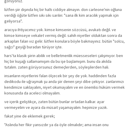
görüyoruz.
lütfen şiir dışında hiç bir haltı ciddiye almayın. don carleone'nin oğluna
verdiği öğüte lütfen sıkı sıkı sarılın: "sana ilk kim aracılık yapmak için
geliyorsa"..
aracıya ihtiyacımız yok. kimse kimsenin sözcüsü, avukatı değil. ve
kimse kimseye vekalet vermiş değil. sahih niyetler olduktan sonra da
arkaplan falan vız gelir. lütfen konulara böyle bakmayınız. bütün "solcu,
sağcı" geyiği buradan türüyor işte.
hars'ta klasik şiirin abilik ve belletmenlik müesseseleri çalışmıyor. ben
hiç bir kuşağı sallamamışım da bu işe başlamışım. bunu da akılda
tutalım. zaten görüyorsunuz demeçlerden, söyleşilerden hali.
insanların niyetlerini falan ölçecek bir şey de yok. haddinden fazla
dedikodu ile uğraşmak şu anda şiir denen şeyi dibe çekiyor. zanlarımızı
kendimize saklayalım, niyet okumayalım ve en önemlisi hüküm vermek
konusunda da aceleci olmayalım.
ve içerik geliştikçe, zaten bütün bunlar ortadan kalkar. ayar
vermeyelim ve ayara da müsait yaşamayalım. hepinize yazık.
fakat yine de eklemek gerek;
"Aslında her fikir yansızdır ya da öyle olmalıdır; ama insan onu