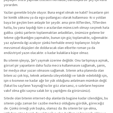
yorardım.
Yazları genelde böyle oluyor. Buna engel olmak ne kabil? İnsanların şiiri
bir kimlik silikonu ya da ego-patlangacı olarak kullanması -ki o yoldan
baya bir geçtim ben anlaşılır bir şeydir. ama şiirin 80'lerden, 70'lerden
hatta, bu yana taşıdığı tüm o arazlardan münezzeh olmayı seçmek hata
galiba. çünkü şairlerin toplanmaktan anladıkları, önümüze gelene bir
tekme çığırtkanlığını yapmaktır, bunun için güç toplamaktır, sığınmaktır.
yaz aylarında ilgi azalıyor çünkü herhalde enerji toplanıyor. böyle
mevsimsel düşüşleri de dolduracak olan elbette roman ya da
endüstriyel yazın olacaktır. o kadar kulaklara küpe olmaz.
Bu sitenin işleyişi, Şiir'i yaymak üzerine değildir. Onu tartışmaya açmak,
görsel şiir yapanların daha fazla mecra kullanmasını sağlamak, şairin,
bir medya okur yazarı olmasını sağlamak. Sitenin arka planında olan
biteni az çok kişi, teknik anlamda izleyebildiği ve takdir edebildiği için,
işin o kısmının ne kadar ağır bir yük olduğunu anlatmam mümkün değil.
(fakat bu sayfanın 'kaynağı'na bir göz atarsanız, o satırların hepsine
vakıf olma gibi saçma salak bir iş yaptığımı da görürsünüz).
Sitede olan bitenin internet-dışı alanlarda bugüne kadar izlendiğini, bu
sitenin çoğu zaman bir cazibe merkezi olduğunu gördük, göreceğiz
de. Çünkü örneği yok başka, olamaz da. Bu sitenin bir işe-alma,