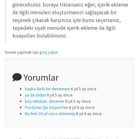
göreceksiniz. buraya tıklarsanız eğer, içerik ekleme
ile ilgili menüleri oluşturmanızı sağlayacak bir
seçenek çıkacak karşınıza..işte bunu seçerseniz,
tepedeki siyah menüde içerik ekleme ile ilgili
kısayolları bulabilirsiniz.
Yorum yapmak için
giriş yapın
Yorumlar
başka türlü bir denemee
6 yıl 5 ay önce
ya da oldun
6 yıl 5 ay önce
boş olmasın. deneme
6 yıl 5 ay önce
Posta'nın Şiir Köşesi'nin
6 yıl 6 ay önce
Bu ileti 10 yıl önce eklenmiş
6 yıl 6 ay önce