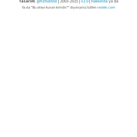
Tasarım
:
@hzhubble
| 2003-2025 |
v2.0
|
Hakkında
ya da
Ya da "Bu siteyi kuran kimdir?" diyorsanız lütfen
vedeki.com