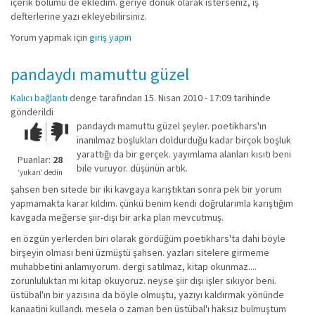
içerik bölümü de ekledim. geriye dönük olarak isterseniz, iş
defterlerine yazı ekleyebilirsiniz.
Yorum yapmak için
giriş yapın
pandaydı mamuttu güzel
Kalıcı bağlantı
denge
tarafından 15. Nisan 2010 - 17:09 tarihinde
gönderildi
pandaydı mamuttu güzel şeyler. poetikhars'ın
Çok iyi!
O
inanılmaz boşlukları doldurduğu kadar birçok boşluk
kadar
yarattığı da bir gerçek. yayımlama alanları kısıtı beni
iyi
Puanlar:
28
bile vuruyor. düşünün artık.
değil!
‘yukarı’ dedin
şahsen ben sitede bir iki kavgaya karıştıktan sonra pek bir yorum
yapmamakta karar kıldım. çünkü benim kendi doğrularımla karıştığım
kavgada meğerse şiir-dışı bir arka plan mevcutmuş.
en özgün yerlerden biri olarak gördüğüm poetikhars'ta dahi böyle
birşeyin olması beni üzmüştü şahsen. yazları sitelere girmeme
muhabbetini anlamıyorum. dergi satılmaz, kitap okunmaz....
zorunluluktan mı kitap okuyoruz. neyse şiir dışı işler sıkıyor beni.
üstübal'ın bir yazısına da böyle olmuştu, yazıyı kaldırmak yönünde
kanaatini kullandı. mesela o zaman ben üstübal'ı haksız bulmuştum