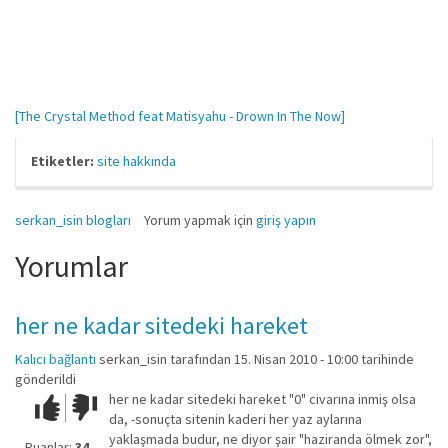
[The Crystal Method feat Matisyahu - Drown In The Now]
Etiketler:
site hakkında
serkan_isin blogları
Yorum yapmak için
giriş yapın
Yorumlar
her ne kadar sitedeki hareket
Kalıcı bağlantı
serkan_isin
tarafından 15. Nisan 2010 - 10:00 tarihinde
gönderildi
her ne kadar sitedeki hareket "0" civarına inmiş olsa
Çok iyi!
O
da, -sonuçta sitenin kaderi her yaz aylarına
kadar
yaklaşmada budur, ne diyor şair "haziranda ölmek zor",
iyi
Puanlar:
34