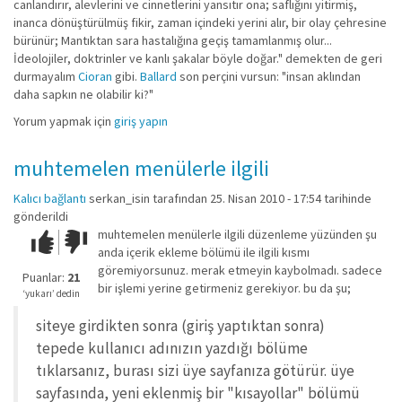
canlandırır, alevlerini ve cinnetlerini yansıtır ona; saflığını yitirmiş,
inanca dönüştürülmüş fikir, zaman içindeki yerini alır, bir olay çehresine
bürünür; Mantıktan sara hastalığına geçiş tamamlanmış olur...
İdeolojiler, doktrinler ve kanlı şakalar böyle doğar." demekten de geri
durmayalım
Cioran
gibi.
Ballard
son perçini vursun: "insan aklından
daha sapkın ne olabilir ki?"
Yorum yapmak için
giriş yapın
muhtemelen menülerle ilgili
Kalıcı bağlantı
serkan_isin
tarafından 25. Nisan 2010 - 17:54 tarihinde
gönderildi
muhtemelen menülerle ilgili düzenleme yüzünden şu
Çok iyi!
O
anda içerik ekleme bölümü ile ilgili kısmı
kadar
göremiyorsunuz. merak etmeyin kaybolmadı. sadece
iyi
Puanlar:
21
bir işlemi yerine getirmeniz gerekiyor. bu da şu;
değil!
‘yukarı’ dedin
siteye girdikten sonra (giriş yaptıktan sonra)
tepede kullanıcı adınızın yazdığı bölüme
tıklarsanız, burası sizi üye sayfanıza götürür. üye
sayfasında, yeni eklenmiş bir "kısayollar" bölümü