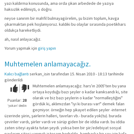
yazı kaldırma konusunda, ama orda çıkan arbedede de yazıya
haksızlık edilmişti, o doğru.
neyse sanırım bir mahfil bulmayagörelim, şu bizim toplum, kavga
çıkarmaktan pek hoşlanıyoruz. kaldıki bu olaylar sırasında poetikhars
oldukça hareketliydi.
ah, nasıl anlayacağız.
Yorum yapmak için
giriş yapın
Muhtemelen anlamayacağız.
Kalıcı bağlantı
serkan_isin
tarafından 15. Nisan 2010 - 18:13 tarihinde
gönderildi
Muhtemelen anlamayacağız. hars'ın 2005'ten bu yana
Çok iyi!
O
ortaya koyduğu bazı şeyler o kadar kanıksandı ki, site
kadar
olarak ve biz bazı şeylerin o kadar "normalleştiğini"
iyi
Puanlar:
28
gördük ki, aklımızdan "iyi ki burası var!" demek falan
değil!
‘yukarı’ dedin
geçmiyor. örneğin hep şikayet edilen şeyler -internet
üzerinde şiirin, şairlerin halleri, tavırları vb.- burada yok(tu). burada
çeviriler vardı, şiirler vardı ve sürüp giden bir de iddia vardı. bu iddia
zaten siteyi ayakta tutan şeydi. yoksa ben bir şiir/edebiyat sosyal
paylaşım sitesi yapmak istesem herhalde, bambaşka bir şey için kafa