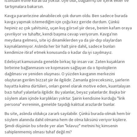
istihdam etme kuralı da yoktur. Üye olur, bağlam-içi bir içerik ekler ve
tartışmalara bakarsın.
Kavga parantezine alınabilecek çok durum oldu. Ben sadece burada
kavga yapmak istemediğim için çoğu kez geride durdum. Çünkü
hepiniz az çok şahitsiniz, uçan kuş görsel şiir dese, benim kafam oraya
çevriliyor ve tuhaftır, kendi başıma cevap veriyorum. Kavga'nın
meydana gelmesi, site içi dinamiklerden ya da şiir-dışı olaylardan
kaynaklanmıyor. Aslında her bir halt şiire dahil, sadece bunları
kendimize itiraf etmek konusunda o kadar da iyi sayılmayız.
Edebiyat kamusunda genelde birkaç tip insan var. Zaten kuşakların
birbirine bağlanmasını ve kopmasını sağlayan da o tipolojilerin
dağılması ve yeniden oluşması. O yüzden kavganın merkezini
oluşturan gerilim bizzat şiir ile ilgilidir. Zamanla göreceksiniz, şairlerin
hayatta kalma dürtüleri, onları genel olarak motive eden, kuantalayan
bazı tuhaf yalanlarla ilgilidir. Bu yalanlar, beyaz yalanlardır. Başka bir
söylem alanı içinde karşılıkları yoktur. Şairin kendisine kurduğu "lirik
persona" evreninin, genelde taşıdığı kalıtsal arazlardır bunlar.
Bu site, aslında oldukça zararlı sayılabilir. Çünkü burada-olmak hem bir
söylem alanında dahil olmama hem de olma lüksünü veriyor kişilere.
Şimdi düşünün bu sitede yer alan "kılavuz" metnini hiç kimsenin
sahiplenmemiş olması tuhaf değil mi?