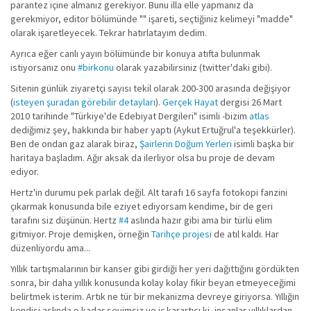
parantez içine almanız gerekiyor. Bunu illa elle yapmanız da
gerekmiyor, editor bölümünde "" işareti, seçtiğiniz kelimeyi "madde"
olarak işaretleyecek. Tekrar hatırlatayım dedim.
Ayrıca eğer canlı yayın bölümünde bir konuya atıfta bulunmak
istiyorsanız onu
#birkonu
olarak yazabilirsiniz (twitter'daki gibi).
Sitenin günlük ziyaretçi sayısı tekil olarak 200-300 arasında değişiyor
(
isteyen şuradan görebilir detayları
).
Gerçek Hayat
dergisi 26 Mart
2010 tarihinde "Türkiye'de Edebiyat Dergileri" isimli -bizim
atlas
dediğimiz şey, hakkında bir haber yaptı (Aykut Ertuğrul'a teşekkürler).
Ben de ondan gaz alarak biraz,
Şairlerin Doğum Yerleri
isimli başka bir
haritaya başladım. Ağır aksak da ilerliyor olsa bu proje de devam
ediyor.
Hertz'in durumu pek parlak değil. Alt tarafı 16 sayfa fotokopi fanzini
çıkarmak konusunda bile eziyet ediyorsam kendime, bir de geri
tarafını siz düşünün. Hertz
#4
aslında hazır gibi ama bir türlü elim
gitmiyor. Proje demişken, örneğin
Tarihçe projesi
de atıl kaldı. Har
düzenliyordu ama...
Yıllık tartışmalarının bir kanser gibi girdiği her yeri dağıttığını gördükten
sonra, bir daha yıllık konusunda kolay kolay fikir beyan etmeyeceğimi
belirtmek isterim. Artık ne tür bir mekanizma devreye giriyorsa. Yıllığın
kendisi aslında o kadar sevimsiz ve iç karartıcı ki, insanlar yıllıklardan