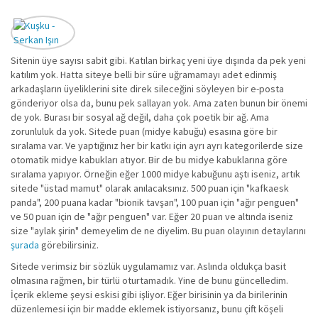
Sitenin üye sayısı sabit gibi. Katılan birkaç yeni üye dışında da pek yeni
katılım yok. Hatta siteye belli bir süre uğramamayı adet edinmiş
arkadaşların üyeliklerini site direk sileceğini söyleyen bir e-posta
gönderiyor olsa da, bunu pek sallayan yok. Ama zaten bunun bir önemi
de yok. Burası bir sosyal ağ değil, daha çok poetik bir ağ. Ama
zorunluluk da yok. Sitede puan (midye kabuğu) esasına göre bir
sıralama var. Ve yaptığınız her bir katkı için ayrı ayrı kategorilerde size
otomatik midye kabukları atıyor. Bir de bu midye kabuklarına göre
sıralama yapıyor. Örneğin eğer 1000 midye kabuğunu aştı iseniz, artık
sitede "üstad mamut" olarak anılacaksınız. 500 puan için "kafkaesk
panda", 200 puana kadar "bionik tavşan", 100 puan için "ağır penguen"
ve 50 puan için de "ağır penguen" var. Eğer 20 puan ve altında iseniz
size "aylak şirin" demeyelim de ne diyelim. Bu puan olayının detaylarını
şurada
görebilirsiniz.
Sitede verimsiz bir sözlük uygulamamız var. Aslında oldukça basit
olmasına rağmen, bir türlü oturtamadık. Yine de bunu güncelledim.
İçerik ekleme şeysi eskisi gibi işliyor. Eğer birisinin ya da birilerinin
düzenlemesi için bir madde eklemek istiyorsanız, bunu çift köşeli