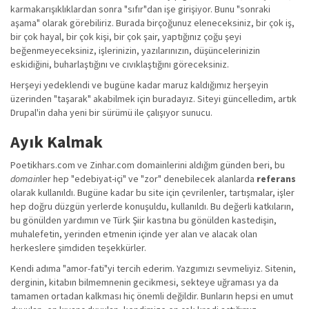
karmakarışıklıklardan sonra "sıfır"dan işe girişiyor. Bunu "sonraki
aşama" olarak görebiliriz. Burada birçoğunuz eleneceksiniz, bir çok iş,
bir çok hayal, bir çok kişi, bir çok şair, yaptığınız çoğu şeyi
beğenmeyeceksiniz, işlerinizin, yazılarınızın, düşüncelerinizin
eskidiğini, buharlaştığını ve cıvıklaştığını göreceksiniz.
Herşeyi yedeklendi ve bugüne kadar maruz kaldığımız herşeyin
üzerinden "taşarak" akabilmek için buradayız. Siteyi güncelledim, artık
Drupal'in daha yeni bir sürümü ile çalışıyor sunucu.
Ayık Kalmak
Poetikhars.com ve Zinhar.com domainlerini aldığım günden beri, bu
domain
ler hep "edebiyat-içi" ve "zor" denebilecek alanlarda
referans
olarak kullanıldı. Bugüne kadar bu site için çevrilenler, tartışmalar, işler
hep doğru düzgün yerlerde konuşuldu, kullanıldı. Bu değerli katkıların,
bu gönülden yardımın ve Türk Şiir kastına bu gönülden kastedişin,
muhalefetin, yerinden etmenin içinde yer alan ve alacak olan
herkeslere şimdiden teşekkürler.
Kendi adıma "amor-fati"yi tercih ederim. Yazgımızı sevmeliyiz. Sitenin,
derginin, kitabın bilmemnenin gecikmesi, sekteye uğraması ya da
tamamen ortadan kalkması hiç önemli değildir. Bunların hepsi en umut