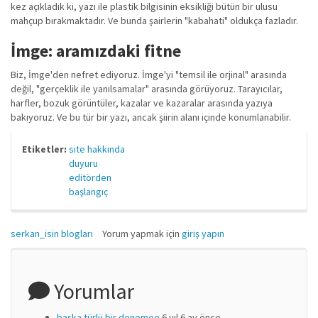
kez açıkladık ki, yazı ile plastik bilgisinin eksikliği bütün bir ulusu
mahçup bırakmaktadır. Ve bunda şairlerin "kabahati" oldukça fazladır.
İmge: aramızdaki fitne
Biz, İmge'den nefret ediyoruz. İmge'yi "temsil ile orjinal" arasında
değil, "gerçeklik ile yanılsamalar" arasında görüyoruz. Tarayıcılar,
harfler, bozuk görüntüler, kazalar ve kazaralar arasında yazıya
bakıyoruz. Ve bu tür bir yazı, ancak şiirin alanı içinde konumlanabilir.
Etiketler:
site hakkında
duyuru
editörden
başlangıç
serkan_isin blogları
Yorum yapmak için
giriş yapın
Yorumlar
başka türlü bir denemee
6 yıl 6 ay önce