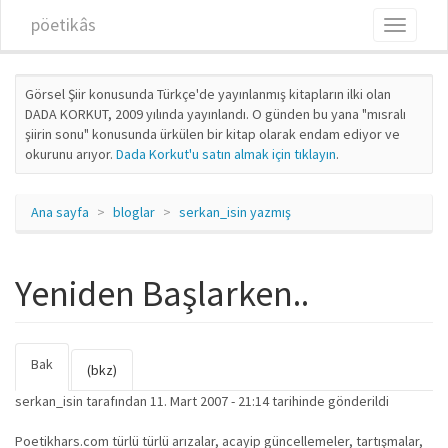
Ana içeriğe atla
pöetikâs
Toggle
navigati
Görsel Şiir konusunda Türkçe'de yayınlanmış kitapların ilki olan
DADA KORKUT, 2009 yılında yayınlandı. O günden bu yana "mısralı
şiirin sonu" konusunda ürkülen bir kitap olarak endam ediyor ve
okurunu arıyor.
Dada Korkut'u satın almak için tıklayın
.
Ana sayfa
bloglar
serkan_isin yazmış
Yeniden Başlarken..
Bak
(etkin
Birincil sekmeler
(bkz)
sekme)
serkan_isin
tarafından 11. Mart 2007 - 21:14 tarihinde gönderildi
Poetikhars.com türlü türlü arızalar, acayip güncellemeler, tartışmalar,