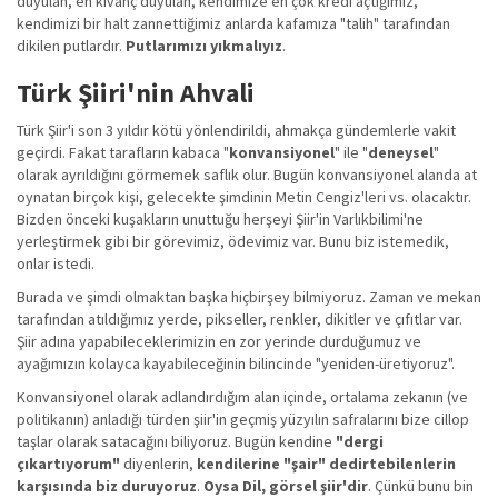
duyulan, en kıvanç duyulan, kendimize en çok kredi açtığımız,
kendimizi bir halt zannettiğimiz anlarda kafamıza "talih" tarafından
dikilen putlardır.
Putlarımızı yıkmalıyız
.
Türk Şiiri'nin Ahvali
Türk Şiir'i son 3 yıldır kötü yönlendirildi, ahmakça gündemlerle vakit
geçirdi. Fakat tarafların kabaca "
konvansiyonel
" ile "
deneysel
"
olarak ayrıldığını görmemek saflık olur. Bugün konvansiyonel alanda at
oynatan birçok kişi, gelecekte şimdinin Metin Cengiz'leri vs. olacaktır.
Bizden önceki kuşakların unuttuğu herşeyi Şiir'in Varlıkbilimi'ne
yerleştirmek gibi bir görevimiz, ödevimiz var. Bunu biz istemedik,
onlar istedi.
Burada ve şimdi olmaktan başka hiçbirşey bilmiyoruz. Zaman ve mekan
tarafından atıldığımız yerde, pikseller, renkler, dikitler ve çıfıtlar var.
Şiir adına yapabileceklerimizin en zor yerinde durduğumuz ve
ayağımızın kolayca kayabileceğinin bilincinde "yeniden-üretiyoruz".
Konvansiyonel olarak adlandırdığım alan içinde, ortalama zekanın (ve
politikanın) anladığı türden şiir'in geçmiş yüzyılın safralarını bize cillop
taşlar olarak satacağını biliyoruz. Bugün kendine
"dergi
çıkartıyorum"
diyenlerin,
kendilerine "şair" dedirtebilenlerin
karşısında biz duruyoruz
.
Oysa Dil, görsel şiir'dir
. Çünkü bunu bin