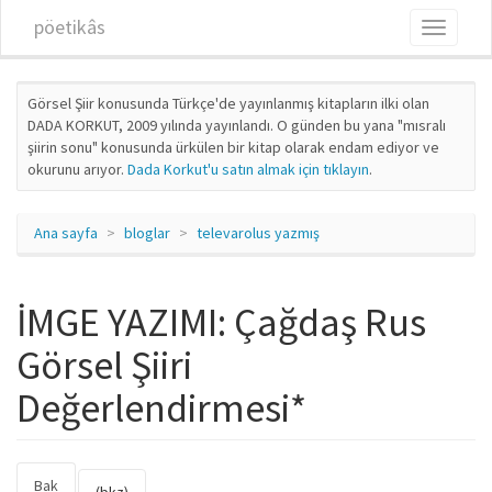
Ana içeriğe atla
pöetikâs
Toggle
navigati
Görsel Şiir konusunda Türkçe'de yayınlanmış kitapların ilki olan
DADA KORKUT, 2009 yılında yayınlandı. O günden bu yana "mısralı
şiirin sonu" konusunda ürkülen bir kitap olarak endam ediyor ve
okurunu arıyor.
Dada Korkut'u satın almak için tıklayın
.
Ana sayfa
bloglar
televarolus yazmış
İMGE YAZIMI: Çağdaş Rus
Görsel Şiiri
Değerlendirmesi*
Bak
(etkin