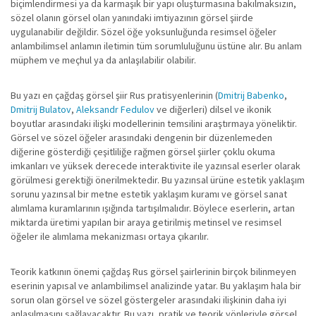
biçimlendirmesi ya da karmaşık bir yapı oluşturmasına bakılmaksızın,
sözel olanın görsel olan yanındaki imtiyazının görsel şiirde
uygulanabilir değildir. Sözel öğe yoksunluğunda resimsel öğeler
anlambilimsel anlamın iletimin tüm sorumluluğunu üstüne alır. Bu anlam
müphem ve meçhul ya da anlaşılabilir olabilir.
Bu yazı en çağdaş görsel şiir Rus pratisyenlerinin (
Dmitrij Babenko
,
Dmitrij Bulatov
,
Aleksandr Fedulov
ve diğerleri) dilsel ve ikonik
boyutlar arasındaki ilişki modellerinin temsilini araştırmaya yöneliktir.
Görsel ve sözel öğeler arasındaki dengenin bir düzenlemeden
diğerine gösterdiği çeşitliliğe rağmen görsel şiirler çoklu okuma
imkanları ve yüksek derecede interaktivite ile yazınsal eserler olarak
görülmesi gerektiği önerilmektedir. Bu yazınsal ürüne estetik yaklaşım
sorunu yazınsal bir metne estetik yaklaşım kuramı ve görsel sanat
alımlama kuramlarının ışığında tartışılmalıdır. Böylece eserlerin, artan
miktarda üretimi yapılan bir araya getirilmiş metinsel ve resimsel
öğeler ile alımlama mekanizması ortaya çıkarılır.
Teorik katkının önemi çağdaş Rus görsel şairlerinin birçok bilinmeyen
eserinin yapısal ve anlambilimsel analizinde yatar. Bu yaklaşım hala bir
sorun olan görsel ve sözel göstergeler arasındaki ilişkinin daha iyi
anlaşılmasını sağlayacaktır. Bu yazı, pratik ve teorik yönleriyle görsel