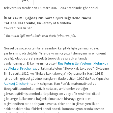
Birincil sekmeler
(bkz)
sekme)
televarolus
tarafından 16. Mart 2007 - 20:47 tarihinde gönderildi
İMGE YAZIMI: Çağdaş Rus Görsel Şiiri Değerlendirmesi
Tatiana Nazarenko
, University of Manitoba
Çeviren: Suzan Sarı
* Bu metin ilgili makalenin kısa özeti (abstract)dir.
Görsel ve sözel ortamlar arasındaki karşılıklı ilişki yirminci yüzyıl
şairlerinin icadı değildir. Yine de yirminci yüzyıl deneyiminin en önemli
özelliği olup, görsel şiirselliği teorotik ve pratik anlamda
canlandırmıştır. Erken yirminci yüzyıl
Rus Futuristleri
Velemir Xlebnikov
ve
Aleksej Kruchenyx
, ortak makaleleri “Slovo kak takovoe” (Öylesine
Bir Sözcük, 1912) ve “Bukva kak takovaja” (Öylesine Bir Harf, 1913)
içinde dilin görsel gücüne inançlarını ifade ettiler. 1926’da Rus Yapısalcı
Aleksej Chicherin
teorik çalışması Kan-Fun’da matematiksel ve
tipografik somboller, müzik notaları, amblemler ve diğer
görselleştirilmiş sembollerle piktogram ve grafik resimleri dilsel
gösterge kullanımına bağımlı olmaksızın biraraya getirerek
biçimlendiren bir edebiyatı savunur. chicherin’in şiirsel yenilikler
hakkındaki radikal fikirleri kendi poetik kompozisyonlarında kısman