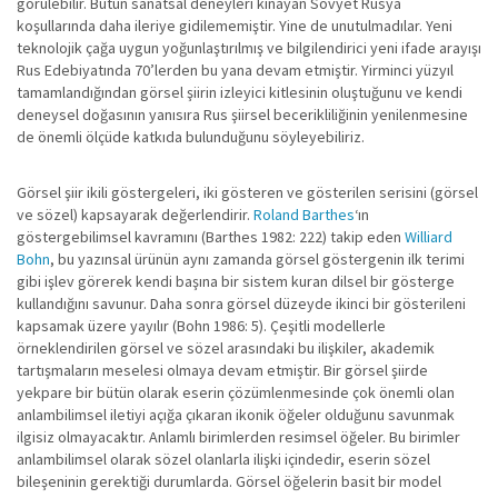
görülebilir. Bütün sanatsal deneyleri kınayan Sovyet Rusya
koşullarında daha ileriye gidilememiştir. Yine de unutulmadılar. Yeni
teknolojik çağa uygun yoğunlaştırılmış ve bilgilendirici yeni ifade arayışı
Rus Edebiyatında 70’lerden bu yana devam etmiştir. Yirminci yüzyıl
tamamlandığından görsel şiirin izleyici kitlesinin oluştuğunu ve kendi
deneysel doğasının yanısıra Rus şiirsel becerikliliğinin yenilenmesine
de önemli ölçüde katkıda bulunduğunu söyleyebiliriz.
Görsel şiir ikili göstergeleri, iki gösteren ve gösterilen serisini (görsel
ve sözel) kapsayarak değerlendirir.
Roland Barthes
‘ın
göstergebilimsel kavramını (Barthes 1982: 222) takip eden
Williard
Bohn
, bu yazınsal ürünün aynı zamanda görsel göstergenin ilk terimi
gibi işlev görerek kendi başına bir sistem kuran dilsel bir gösterge
kullandığını savunur. Daha sonra görsel düzeyde ikinci bir gösterileni
kapsamak üzere yayılır (Bohn 1986: 5). Çeşitli modellerle
örneklendirilen görsel ve sözel arasındaki bu ilişkiler, akademik
tartışmaların meselesi olmaya devam etmiştir. Bir görsel şiirde
yekpare bir bütün olarak eserin çözümlenmesinde çok önemli olan
anlambilimsel iletiyi açığa çıkaran ikonik öğeler olduğunu savunmak
ilgisiz olmayacaktır. Anlamlı birimlerden resimsel öğeler. Bu birimler
anlambilimsel olarak sözel olanlarla ilişki içindedir, eserin sözel
bileşeninin gerektiği durumlarda. Görsel öğelerin basit bir model