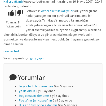
Kalıcı bağlantı
logosuz (doğrulanmadı)
tarafından 26. Mayıs 2007 - 20:47
tarihinde gönderildi
Leftwich'in
öznel asemik kaziyeler
adlı yazısı şu ana
Çok iyi!
O
kadar yaptığım en zor çeviriydi sanırım, ama bir
kadar
düzyazıydı. Tim Gaze'in metodu tanımladığını
iyi
Puanlar:
8
söyleyebileceğimiz bu yazısından sonra Leftwich'in
değil!
‘yukarı’ dedin
yazısı asemik yazının düzyazıda uygulanmışı olarak da
okunabilir. burdan düzyazı ve şiir arasında kesinleşen (ve benim
görmekten ya da göstermekten mesut olduğum) ayırıma gelmek zor
olmaz sanırım.
connected
Yorum yapmak için
giriş yapın
Yorumlar
başka türlü bir denemee
6 yıl 5 ay önce
ya da oldun
6 yıl 5 ay önce
boş olmasın. deneme
6 yıl 5 ay önce
Posta'nın Şiir Köşesi'nin
6 yıl 5 ay önce
Bu ileti 10 yıl önce eklenmiş
6 yıl 5 ay önce