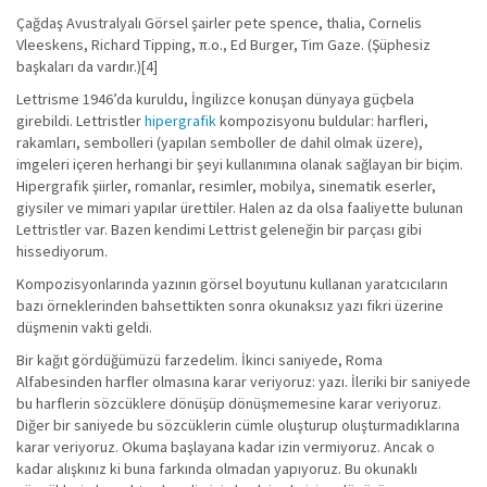
Çağdaş Avustralyalı Görsel şairler pete spence, thalia, Cornelis
Vleeskens, Richard Tipping, π.ο., Ed Burger, Tim Gaze. (Şüphesiz
başkaları da vardır.)[4]
Lettrisme 1946’da kuruldu, İngilizce konuşan dünyaya güçbela
girebildi. Lettristler
hipergrafik
kompozisyonu buldular: harfleri,
rakamları, sembolleri (yapılan semboller de dahil olmak üzere),
imgeleri içeren herhangi bir şeyi kullanımına olanak sağlayan bir biçim.
Hipergrafik şiirler, romanlar, resimler, mobilya, sinematik eserler,
giysiler ve mimari yapılar ürettiler. Halen az da olsa faaliyette bulunan
Lettristler var. Bazen kendimi Lettrist geleneğin bir parçası gibi
hissediyorum.
Kompozisyonlarında yazının görsel boyutunu kullanan yaratcıcıların
bazı örneklerinden bahsettikten sonra okunaksız yazı fikri üzerine
düşmenin vakti geldi.
Bir kağıt gördüğümüzü farzedelim. İkinci saniyede, Roma
Alfabesinden harfler olmasına karar veriyoruz: yazı. İleriki bir saniyede
bu harflerin sözcüklere dönüşüp dönüşmemesine karar veriyoruz.
Diğer bir saniyede bu sözcüklerin cümle oluşturup oluşturmadıklarına
karar veriyoruz. Okuma başlayana kadar izin vermiyoruz. Ancak o
kadar alışkınız ki buna farkında olmadan yapıyoruz. Bu okunaklı