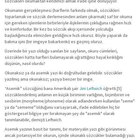
sözcükleri okumaktan kendimizi almak irade işine dönüşüyor.
Okumanın gerçekleşmesi (harflerin farkında olmak, sözcükleri
toparlamak ve sözcük derlemesinden anlam çıkarmak) saf bir okuma
için gereken işlemlerin birbirleriyle ilişkilerinin çokluğuna rağmen hızlı
ve konforludur. Bir kez bu sözcük akışı içerisinde yolculuğa
başladığımızda elimizden geldiğince hızlı okuruz. Böyle yaparak da
bakma işini (bir imgeye bakarkenki) es geçmiş oluruz.
Üzerinde bir yazı olduğu sanılan bir sayfanın, okuru cümleleri,
sözcükleri hatta harfleri bulamayarak uğrattığınız hayal kırıklığını
düşünün, nasıl olurdu?
Okunaksız ya da asemik yazı iki doğrultudan gelebilir. sözcükler
yazılmış ama okunaksız; yazıya benzer bir imge.
“Asemik” sözcüğünü bana Amerikalı şair
Jim Leftwich
öğretti.[5]
sözcüklendirilmiş anlamın en küçük biriminin varlığının, biçimbirim ve
sesbirim (morpheme/phoneme) olarak adlandırırken kullanılan "seme"
ya da "sememe"’olduğunu varsayarsak, ifade edilebilen hiç bir
göstergesel bilgiye yer bırakmayan şey de "asemik" olarak
tanımlanabilir, demişti Leftwich.
Asemik yazının basit bir tanımı, bir materyalin yazı gibi görünmesi
ancak potansiyel bir okurun, içinde okunaklı sözcükler bulamadığı yazı.