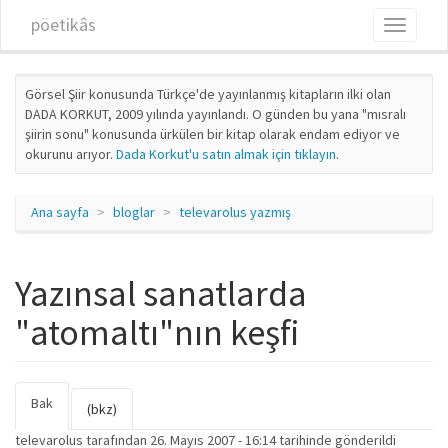
Ana içeriğe atla
pöetikâs
Toggle
navigati
Görsel Şiir konusunda Türkçe'de yayınlanmış kitapların ilki olan
DADA KORKUT, 2009 yılında yayınlandı. O günden bu yana "mısralı
şiirin sonu" konusunda ürkülen bir kitap olarak endam ediyor ve
okurunu arıyor.
Dada Korkut'u satın almak için tıklayın
.
Ana sayfa
bloglar
televarolus yazmış
Yazınsal sanatlarda
"atomaltı"nın keşfi
Bak
(etkin
Birincil sekmeler
(bkz)
sekme)
televarolus
tarafından 26. Mayıs 2007 - 16:14 tarihinde gönderildi