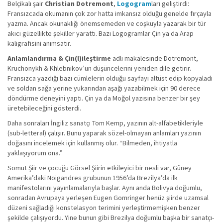
Belçikalı şair
Christian Dotremont
,
Logogram
ları geliştirdi:
Fransızcada okumanın çok zor hatta imkansız olduğu genelde fırçayla
yazma. Ancak okunaklığı önemsemeden ve coşkuyla yazarak bir tür
akıcı güzellikte şekiller yarattı. Bazı Logogramlar Çin ya da Arap
kaligrafisini anımsatır.
Anlamlandırma & Çin(l)ileştirme
adlı makalesinde Dotremont,
Kruchonykh & Khlebnikov’un düşüncelerini yeniden dile getirir.
Fransızca yazdığı bazı cümlelerin olduğu sayfayı altüst edip kopyaladı
ve soldan sağa yerine yukarından aşağı yazabilmek için 90 derece
döndürme deneyini yaptı. Çin ya da Moğol yazısına benzer bir şey
üretebileceğini gösterdi.
Daha sonraları İngiliz sanatçı Tom Kemp, yazının alt-alfabetikleriyle
(sub-letteral) çalışır. Bunu yaparak sözel-olmayan anlamları yazının
doğasını incelemek için kullanmış olur. “Bilmeden, ihtiyatla
yaklaşıyorum ona.”
Somut Şiir ve çocuğu Görsel Şiirin etkileyici bir nesli var, Güney
Amerika’daki Noigandres grubunun 1956’da Brezilya’da ilk
manifestolarını yayınlamalarıyla başlar. Aynı anda Bolivya doğumlu,
sonradan Avrupaya yerleşen Eugen Gomringer henüz şiirde uzamsal
düzeni sağladığı konstelasyon terimini yerleştirmemişken benzer
şekilde çalışıyordu. Yine bunun gibi Brezilya doğumlu başka bir sanatçı-