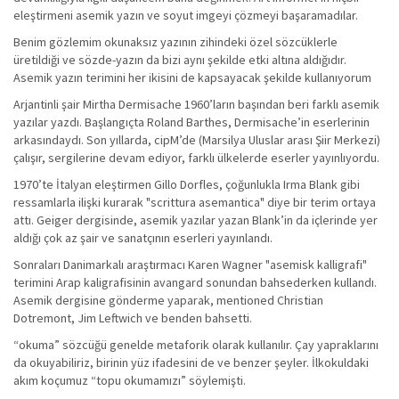
eleştirmeni asemik yazın ve soyut imgeyi çözmeyi başaramadılar.
Benim gözlemim okunaksız yazının zihindeki özel sözcüklerle
üretildiği ve sözde-yazın da bizi aynı şekilde etki altına aldığıdır.
Asemik yazın terimini her ikisini de kapsayacak şekilde kullanıyorum
Arjantinli şair Mirtha Dermisache 1960’ların başından beri farklı asemik
yazılar yazdı. Başlangıçta Roland Barthes, Dermisache’in eserlerinin
arkasındaydı. Son yıllarda, cipM’de (Marsilya Uluslar arası Şiir Merkezi)
çalışır, sergilerine devam ediyor, farklı ülkelerde eserler yayınlıyordu.
1970’te İtalyan eleştirmen Gillo Dorfles, çoğunlukla Irma Blank gibi
ressamlarla ilişki kurarak "scrittura asemantica" diye bir terim ortaya
attı. Geiger dergisinde, asemik yazılar yazan Blank’in da içlerinde yer
aldığı çok az şair ve sanatçının eserleri yayınlandı.
Sonraları Danimarkalı araştırmacı Karen Wagner "asemisk kalligrafi"
terimini Arap kaligrafisinin avangard sonundan bahsederken kullandı.
Asemik dergisine gönderme yaparak, mentioned Christian
Dotremont, Jim Leftwich ve benden bahsetti.
“okuma” sözcüğü genelde metaforik olarak kullanılır. Çay yapraklarını
da okuyabiliriz, birinin yüz ifadesini de ve benzer şeyler. İlkokuldaki
akım koçumuz “topu okumamızı” söylemişti.