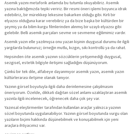
Asemik yazını metaforik anlamda bu tutumla okuyabiliriz. Asemik
yazına baktığımızda tepki veririz. Bir resmi öneri işlemi boyunca idrak
edebiliriz, bir mürekkep lekesine bakarken olduğu gibi. Kirli bir
elyazısı olduğuna karar verebiliriz ya da bize başka bir kültürden bir
şeymiş ya da bilim-kurgu filmlerinden alınmış bir uzaylı elyazısı gibi
gelebilir. Belli asemik parçaları sevme ve sevmeme eğilimimiz vardır.
Asemik yazın elle yazılmışsa onu yazan kişinin duygusal durumu ile ilgili
yargılarda bulunuruz; örneğin mutlu, kızgın, sıkı kontrollü ya da rahat.
Hepsinden öte asemik yazının sözcüklerin yetişemediği duygusal,
sezgisel, estetik bilgiyle iletişimi sağladığını düşünüyorum.
Çünkü bir tek dile, alfabeye dayanmıyor asemik yazın, asemik yazın
kültürlerarası iletşime olanak tanıyor.
Yazının görsel boyutuyla ilgili daha derinlemesine çalışılmasını
öneriyorum. Özelde, dikkati dağıtan sözel anlamı uzaklaştıran asemik
yazınla ilgili incelenecek, öğrenecek daha çok şey var.
Yazınsal eleştirmenler tarafından kullanılan araçlar yalnızca yazının
sözel boyutunda uygulanabiliyor. Yazının görsel boyutunda vurgu olan
yazıların biçimi hakkında düşünebilmek ve konuşabilmek için yeni
araçlara ihtiyacımız var.