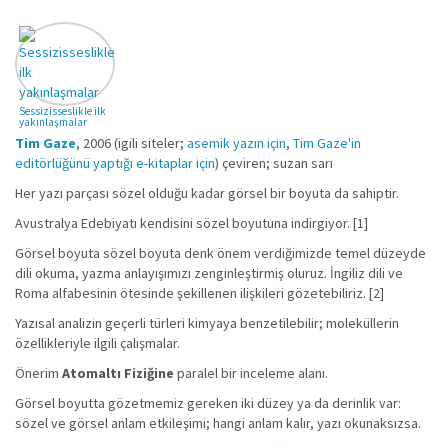
Sessizisseslikle ilk
yakınlaşmalar
Tim Gaze
, 2006 (igili siteler;
asemik yazın için
,
Tim Gaze'in
editörlüğünü yaptığı e-kitaplar için
) çeviren; suzan sarı
Her yazı parçası sözel olduğu kadar görsel bir boyuta da sahiptir.
Avustralya Edebiyatı kendisini sözel boyutuna indirgiyor. [1]
Görsel boyuta sözel boyuta denk önem verdiğimizde temel düzeyde
dili okuma, yazma anlayışımızı zenginleştirmiş oluruz. İngiliz dili ve
Roma alfabesinin ötesinde şekillenen ilişkileri gözetebiliriz. [2]
Yazısal analizin geçerli türleri kimyaya benzetilebilir; moleküllerin
özellikleriyle ilgili çalışmalar.
Önerim
Atomaltı Fiziğine
paralel bir inceleme alanı.
Görsel boyutta gözetmemiz gereken iki düzey ya da derinlik var:
sözel ve görsel anlam etkileşimi; hangi anlam kalır, yazı okunaksızsa.