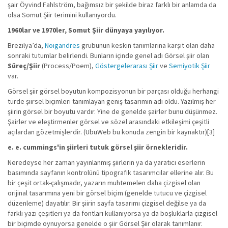
şair Öyvind Fahlström, bağımsız bir şekilde biraz farklı bir anlamda da
olsa Somut Şiir terimini kullanıyordu.
1960lar ve 1970ler, Somut Şiir dünyaya yayılıyor.
Brezilya’da,
Noigandres
grubunun keskin tanımlarına karşıt olan daha
sonraki tutumlar belirlendi. Bunların içinde genel adı Görsel şiir olan
Süreç/Şiir
(Process/Poem),
Göstergelerarası Şiir
ve
Semiyotik Şiir
var.
Görsel şiir görsel boyutun kompozisyonun bir parçası olduğu herhangi
türde şiirsel biçimleri tanımlayan geniş tasarımın adı oldu. Yazılmış her
şiirin görsel bir boyutu vardır. Yine de genelde şairler bunu düşünmez.
Şairler ve eleştirmenler görsel ve sözel arasındaki etkileşimi çeşitli
açılardan gözetmişlerdir. (UbuWeb bu konuda zengin bir kaynaktır)[3]
e. e. cummings'in şiirleri tutuk görsel şiir örnekleridir.
Neredeyse her zaman yayınlanmış şiirlerin ya da yaratıcı eserlerin
basımında sayfanın kontrolünü tipografik tasarımcılar ellerine alır. Bu
bir çeşit ortak-çalışmadır, yazarın muhtemelen daha çizgisel olan
orijinal tasarımına yeni bir görsel biçim (genelde tutucu ve çizgisel
düzenleme) dayatılır. Bir şiirin sayfa tasarımı çizgisel değilse ya da
farklı yazı çeşitleri ya da fontları kullanıyorsa ya da boşluklarla çizgisel
bir biçimde oynuyorsa genelde o şiir Görsel Şiir olarak tanımlanır.