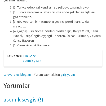
çevirmen notları;
[1] Türkçe edebiyat kendisini sözel boyutuna indirgiyor.
[2] Türkçe ve Roma alfabesinin ötesinde şekillenen ilişkileri
gözetebiliriz.
[3] ubuweb’ten birkaç metnin çevirisi poetikhars’ta da
mevcuttur.
[4] Çağdaş Türk Görsel Şairleri; Serkan Işın, Derya Vural, Deniz
Tuncel, Barış Özgür, Ayşegül Tözeren, Özcan Türkmen, Zeynep
Cansu Başeren.
[5] Öznel Asemik Kaziyeler
Etiketler:
Tim Gaze
asemik yazın
televarolus blogları
Yorum yapmak için
giriş yapın
Yorumlar
asemik sevgisi(!)