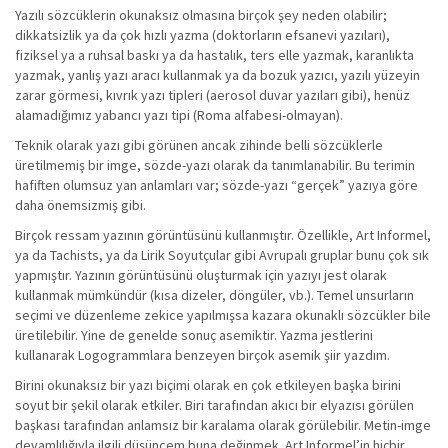
Yazılı sözcüklerin okunaksız olmasına birçok şey neden olabilir;
dikkatsizlik ya da çok hızlı yazma (doktorların efsanevi yazıları),
fiziksel ya a ruhsal baskı ya da hastalık, ters elle yazmak, karanlıkta
yazmak, yanlış yazı aracı kullanmak ya da bozuk yazıcı, yazılı yüzeyin
zarar görmesi, kıvrık yazı tipleri (aerosol duvar yazıları gibi), henüz
alamadığımız yabancı yazı tipi (Roma alfabesi-olmayan).
Teknik olarak yazı gibi görünen ancak zihinde belli sözcüklerle
üretilmemiş bir imge, sözde-yazı olarak da tanımlanabilir. Bu terimin
hafiften olumsuz yan anlamları var; sözde-yazı “gerçek” yazıya göre
daha önemsizmiş gibi.
Birçok ressam yazının görüntüsünü kullanmıştır. Özellikle, Art Informel,
ya da Tachists, ya da Lirik Soyutçular gibi Avrupalı gruplar bunu çok sık
yapmıştır. Yazının görüntüsünü oluşturmak için yazıyı jest olarak
kullanmak mümkündür (kısa dizeler, döngüler, vb.). Temel unsurların
seçimi ve düzenleme zekice yapılmışsa kazara okunaklı sözcükler bile
üretilebilir. Yine de genelde sonuç asemiktir. Yazma jestlerini
kullanarak Logogrammlara benzeyen birçok asemik şiir yazdım.
Birini okunaksız bir yazı biçimi olarak en çok etkileyen başka birini
soyut bir şekil olarak etkiler. Biri tarafından akıcı bir elyazısı görülen
başkası tarafından anlamsız bir karalama olarak görülebilir. Metin-imge
devamlılığıyla ilgili düşüncem buna değinmek. Art Informel’in hiçbir