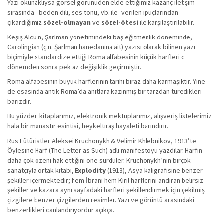
Yazı okunaklıysa görsel görünüden elde ettiğimiz kazanç iletişim
sırasında –beden dili, ses tonu, vb. ile- verilen ipuçlarından
çıkardığımız
sözel-olmayan
ve
sözel-ötesi
ile karşılaştırılabilir.
Keşiş Alcuin, Şarlman yönetimindeki baş eğitmenlik döneminde,
Carolingian (ç.n. Şarlman hanedanına ait) yazısı olarak bilinen yazı
biçimiyle standardize ettiği Roma alfabesinin küçük harfleri o
dönemden sonra pek az değişiklik geçirmiştir.
Roma alfabesinin büyük harflerinin tarihi biraz daha karmaşıktır. Yine
de esasında antik Roma’da anıtlara kazınmış bir tarzdan türedikleri
barizdir.
Bu yüzden kitaplarımız, elektronik mektuplarımız, alışveriş listelerimiz
hala bir manastır esintisi, heykeltıraş hayaleti barındırır.
Rus Fütüristler Aleksei Kruchonykh & Velimir Khlebnikov, 1913’te
Öylesine Harf (The Letter as Such) adlı manifestoyu yazdılar. Harfin
daha çok özeni hak ettiğini öne sürdüler. Kruchonykh’nin birçok
sanatçıyla ortak kitabı,
Explodity
(1913), Asya kaligrafisine benzer
şekiller içermektedir; hem İbrani hem Kiril harflerini andıran belirsiz
şekiller ve kazara aynı sayfadaki harfleri şekillendirmek için çekilmiş
çizgilere benzer çizgilerden resimler. Yazı ve görüntü arasındaki
benzerlikleri canlandırıyordur açıkça.