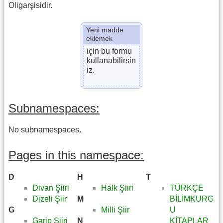
Oligarşisidir.
Yeni madde
eklemek
için bu formu
kullanabilirsin
iz.
Subnamespaces:
No subnamespaces.
Pages in this namespace:
D
H
T
Divan Şiiri
Halk Şiiri
TÜRKÇE
Dizeli Şiir
M
BİLİMKURG
G
Milli Şiir
U
Garip Şiiri
N
KİTAPLAR