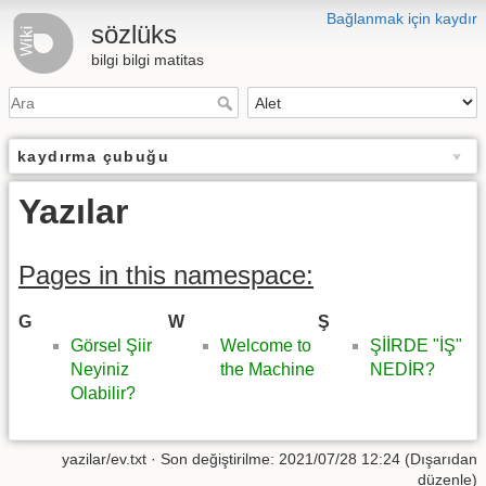
Bağlanmak için kaydır
sözlüks
bilgi bilgi matitas
kaydırma çubuğu
Yazılar
Pages in this namespace:
G
W
Ş
Görsel Şiir
Welcome to
ŞİİRDE "İŞ"
Neyiniz
the Machine
NEDİR?
Olabilir?
yazilar/ev.txt
· Son değiştirilme: 2021/07/28 12:24 (Dışarıdan
düzenle)