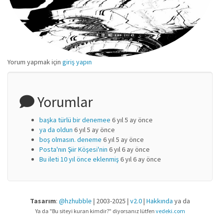
Yorum yapmak için
giriş yapın
Yorumlar
başka türlü bir denemee
6 yıl 5 ay önce
ya da oldun
6 yıl 5 ay önce
boş olmasın. deneme
6 yıl 5 ay önce
Posta'nın Şiir Köşesi'nin
6 yıl 6 ay önce
Bu ileti 10 yıl önce eklenmiş
6 yıl 6 ay önce
Tasarım
:
@hzhubble
| 2003-2025 |
v2.0
|
Hakkında
ya da
Ya da "Bu siteyi kuran kimdir?" diyorsanız lütfen
vedeki.com