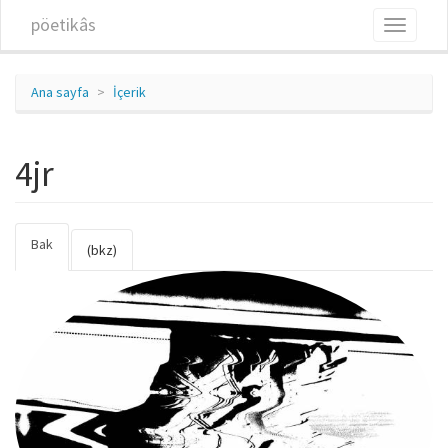
Ana içeriğe atla
pöetikâs
Toggle
navigati
Ana sayfa
İçerik
4jr
Bak
(etkin
Birincil sekmeler
(bkz)
sekme)
4jr.jpg