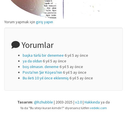
Yorum yapmak için
giriş yapın
Yorumlar
başka türlü bir denemee
6 yıl 5 ay önce
ya da oldun
6 yıl 5 ay önce
boş olmasın. deneme
6 yıl 5 ay önce
Posta'nın Şiir Köşesi'nin
6 yıl 5 ay önce
Bu ileti 10 yıl önce eklenmiş
6 yıl 5 ay önce
Tasarım
:
@hzhubble
| 2003-2025 |
v2.0
|
Hakkında
ya da
Ya da "Bu siteyi kuran kimdir?" diyorsanız lütfen
vedeki.com