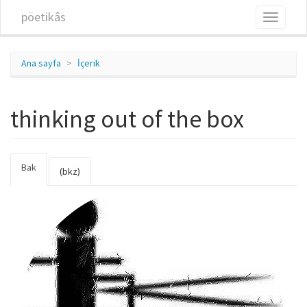
Ana içeriğe atla
pöetikâs
Toggle
navigati
Ana sayfa
İçerik
thinking out of the box
Bak
(etkin
Birincil sekmeler
(bkz)
sekme)
thinking_out_of_the_box.jpg