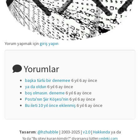
Yorum yapmak için
giriş yapın
Yorumlar
başka türlü bir denemee
6 yıl 6 ay önce
ya da oldun
6 yıl 6 ay önce
boş olmasın. deneme
6 yıl 6 ay önce
Posta'nın Şiir Köşesi'nin
6 yıl 6 ay önce
Bu ileti 10 yıl önce eklenmiş
6 yıl 6 ay önce
Tasarım
:
@hzhubble
| 2003-2025 |
v2.0
|
Hakkında
ya da
Ya da "Bu siteyi kuran kimdir?" diyorsanız lütfen
vedeki.com