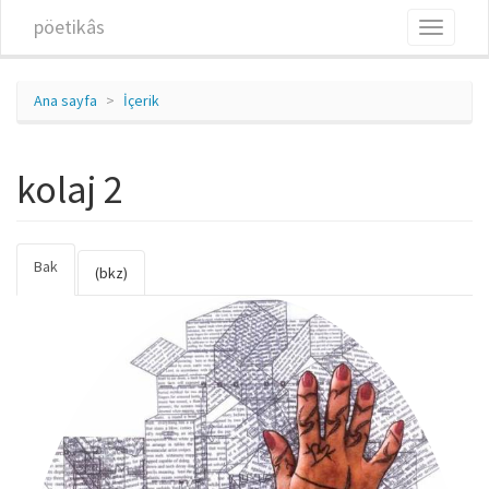
Ana içeriğe atla
pöetikâs
Toggle
navigati
Ana sayfa
İçerik
kolaj 2
Bak
(etkin
Birincil sekmeler
(bkz)
sekme)
collage_2.jpg