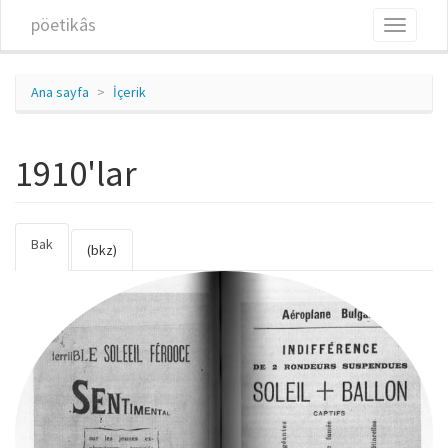
Ana içeriğe atla
pöetikâs
Toggle
navigati
Ana sayfa
İçerik
1910'lar
Bak
(etkin
Birincil sekmeler
(bkz)
sekme)
vispo1910s067.jpg