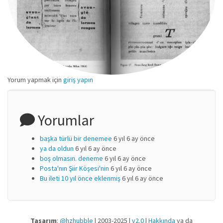
Yorum yapmak için
giriş yapın
Yorumlar
başka türlü bir denemee
6 yıl 6 ay önce
ya da oldun
6 yıl 6 ay önce
boş olmasın. deneme
6 yıl 6 ay önce
Posta'nın Şiir Köşesi'nin
6 yıl 6 ay önce
Bu ileti 10 yıl önce eklenmiş
6 yıl 6 ay önce
Tasarım
:
@hzhubble
| 2003-2025 |
v2.0
|
Hakkında
ya da