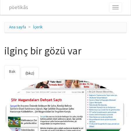
Ana içeriğe atla
pöetikâs
Toggle
navigati
Ana sayfa
İçerik
ilginç bir gözü var
Bak
(etkin
Birincil sekmeler
(bkz)
sekme)
ilginc_bir_gozu_var.jpg