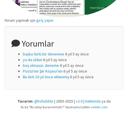
Yorum yapmak için
giriş yapın
Yorumlar
başka türlü bir denemee
6 yıl 5 ay önce
ya da oldun
6 yıl 5 ay önce
boş olmasın. deneme
6 yıl 5 ay önce
Posta'nın Şiir Köşesi'nin
6 yıl 5 ay önce
Bu ileti 10 yıl önce eklenmiş
6 yıl 5 ay önce
Tasarım
:
@hzhubble
| 2003-2025 |
v2.0
|
Hakkında
ya da
Ya da "Bu siteyi kuran kimdir?" diyorsanız lütfen
vedeki.com