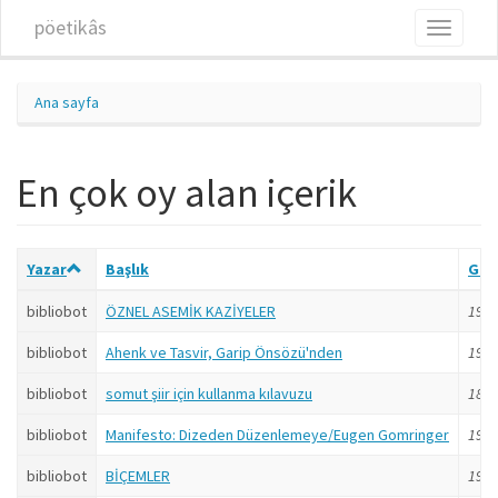
Ana içeriğe atla
pöetikâs
Toggle
navigati
Ana sayfa
En çok oy alan içerik
Yazar
Başlık
Gön
bibliobot
ÖZNEL ASEMİK KAZİYELER
19 yı
bibliobot
Ahenk ve Tasvir, Garip Önsözü'nden
19 yı
bibliobot
somut şiir için kullanma kılavuzu
18 yı
bibliobot
Manifesto: Dizeden Düzenlemeye/Eugen Gomringer
19 yı
bibliobot
BİÇEMLER
19 yı