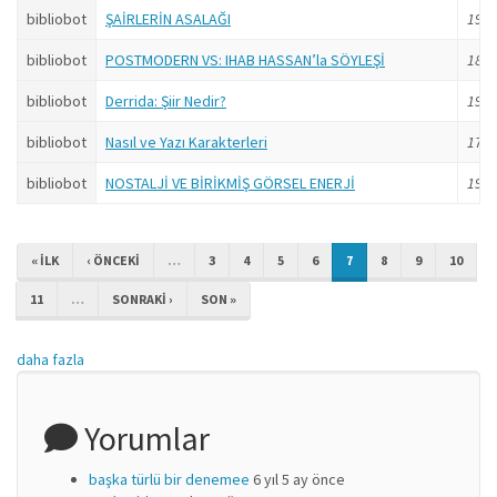
bibliobot
ŞAİRLERİN ASALAĞI
19 yı
bibliobot
POSTMODERN VS: IHAB HASSAN’la SÖYLEŞİ
18 yı
bibliobot
Derrida: Şiir Nedir?
19 yı
bibliobot
Nasıl ve Yazı Karakterleri
17 yı
bibliobot
NOSTALJİ VE BİRİKMİŞ GÖRSEL ENERJİ
19 yı
« ILK
‹ ÖNCEKI
…
3
4
5
6
7
8
9
10
11
…
SONRAKI ›
SON »
daha fazla
Yorumlar
başka türlü bir denemee
6 yıl 5 ay önce