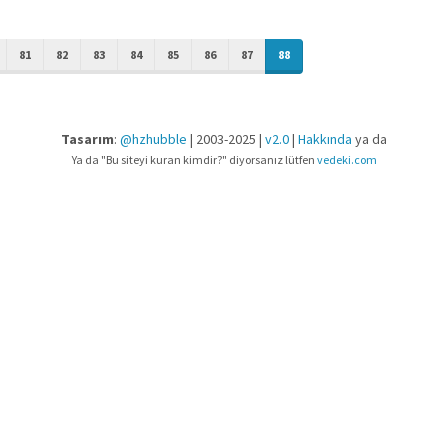
81
82
83
84
85
86
87
88
Tasarım
:
@hzhubble
| 2003-2025 |
v2.0
|
Hakkında
ya da
Ya da "Bu siteyi kuran kimdir?" diyorsanız lütfen
vedeki.com