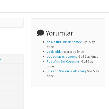
Yorumlar
başka türlü bir denemee
6 yıl 5 ay
önce
ya da oldun
6 yıl 5 ay önce
boş olmasın. deneme
6 yıl 5 ay önce
Posta'nın Şiir Köşesi'nin
6 yıl 5 ay
önce
Bu ileti 10 yıl önce eklenmiş
6 yıl 5 ay
önce