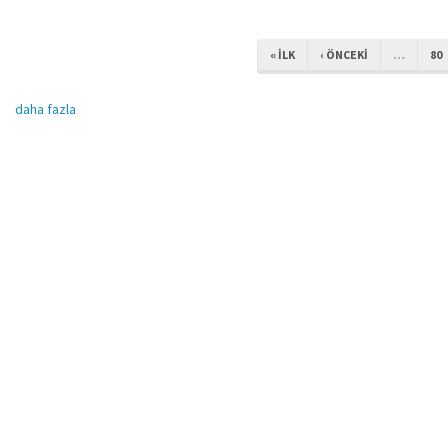
« ILK
‹ ÖNCEKI
…
80
daha fazla