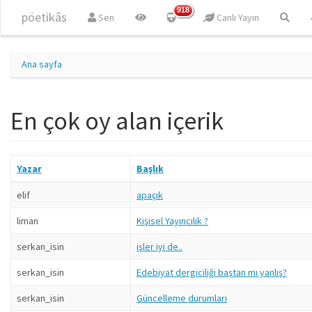
Ana içeriğe atla
918
pöetikâs
Sen
Canlı Yayın
Ana sayfa
En çok oy alan içerik
Yazar
Başlık
elif
apaçık
liman
Kişisel Yayıncılık ?
serkan_isin
işler iyi de..
serkan_isin
Edebiyat dergiciliği baştan mı yanlış?
serkan_isin
Güncelleme durumları