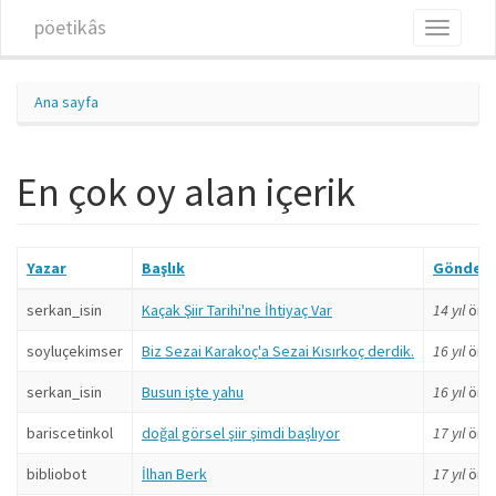
Ana içeriğe atla
pöetikâs
Toggle
navigati
Ana sayfa
En çok oy alan içerik
Yazar
Başlık
Gönder
serkan_isin
Kaçak Şiir Tarihi'ne İhtiyaç Var
14 yıl
önc
soyluçekimser
Biz Sezai Karakoç'a Sezai Kısırkoç derdik.
16 yıl
önc
serkan_isin
Busun işte yahu
16 yıl
önc
bariscetinkol
doğal görsel şiir şimdi başlıyor
17 yıl
önc
bibliobot
İlhan Berk
17 yıl
önc