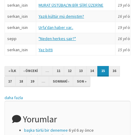
serkan_isin
MURAT ÜSTÜBAL'IN BİR ŞİİRİ ÜZERİNE
19 yıl
önc
serkan_isin
Yazılı kültür mü demiştim?
16 yıl
önc
serkan_isin
Urfa'dan haber var..
19 yıl
önc
sepp
"Neden herkes şair?"
16 yıl
önc
serkan_isin
Yaz bitti
15 yıl
önc
« ILK
‹ ÖNCEKI
…
11
12
13
14
15
16
17
18
19
…
SONRAKI ›
SON »
daha fazla
Yorumlar
başka türlü bir denemee
6 yıl 6 ay önce