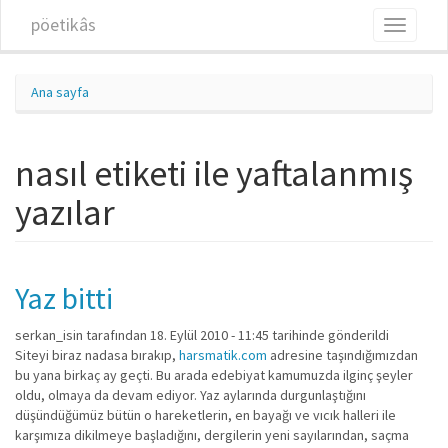
Ana içeriğe atla
pöetikâs
Toggle
navigati
Ana sayfa
nasıl etiketi ile yaftalanmış
yazılar
Yaz bitti
serkan_isin
tarafından 18. Eylül 2010 - 11:45 tarihinde gönderildi
Siteyi biraz nadasa bırakıp,
harsmatik.com
adresine taşındığımızdan
bu yana birkaç ay geçti. Bu arada edebiyat kamumuzda ilginç şeyler
oldu, olmaya da devam ediyor. Yaz aylarında durgunlaştığını
düşündüğümüz bütün o hareketlerin, en bayağı ve vıcık halleri ile
karşımıza dikilmeye başladığını, dergilerin yeni sayılarından, saçma