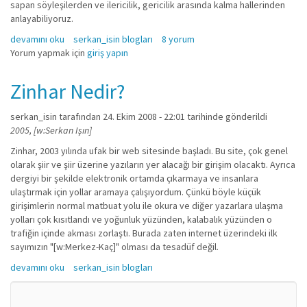
sapan söyleşilerden ve ilericilik, gericilik arasında kalma hallerinden
anlayabiliyoruz.
Yaz bitti hakkında
devamını oku
serkan_isin blogları
8 yorum
Yorum yapmak için
giriş yapın
Zinhar Nedir?
serkan_isin
tarafından 24. Ekim 2008 - 22:01 tarihinde gönderildi
2005, [w:Serkan Işın]
Zinhar, 2003 yılında ufak bir web sitesinde başladı. Bu site, çok genel
olarak şiir ve şiir üzerine yazıların yer alacağı bir girişim olacaktı. Ayrıca
dergiyi bir şekilde elektronik ortamda çıkarmaya ve insanlara
ulaştırmak için yollar aramaya çalışıyordum. Çünkü böyle küçük
girişimlerin normal matbuat yolu ile okura ve diğer yazarlara ulaşma
yolları çok kısıtlandı ve yoğunluk yüzünden, kalabalık yüzünden o
trafiğin içinde akması zorlaştı. Burada zaten internet üzerindeki ilk
sayımızın "[w:Merkez-Kaç]" olması da tesadüf değil.
Zinhar Nedir? hakkında
devamını oku
serkan_isin blogları