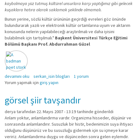
kaybolmaya yüz tutmuş kültürel unsurlara karşı yaptığımız gibi gelecek
kuşaklara hatıra olarak saklamak şeklinde olmamalı.
Bunun yerine, sözlü kültür ürününün geçirdiği evreleri göz önünde
bulundurarak yazılı ve elektronik kültür ortamlarına uyum ve aktarım
konusunda nelerin yapılabileceği araştırılmalı ve daha iyisini
bulabilmek için tartışılmalı."
Başkent Üniversitesi Türkçe Eğitimi
Bölümü Başkanı Prof. Abdurrahman Güzel
Sözlü Kültür, Halk Edebiyatı ve Teknoloji hakkında
devamını oku
serkan_isin blogları
1 yorum
Yorum yapmak için
giriş yapın
görsel şiir tavşandır
derya
tarafından 22. Mayıs 2007 - 13:19 tarihinde gönderildi
Anlam yoktur, anlamlandırma vardır. Organizma hisseder, düşünür ve
sonrasında anlamlandırır. Susuzluk bir histir, bedenimizin suya ihtiyacı
olduğunu düşünürüz ve bu susuzluğu gidermek için su içmeye karar
veririz. Anlamlandırma duygu ve düşünceden sonra gelen eylemdir.