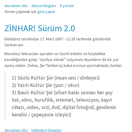
görsel şiir tavşandır hakkında
devamını oku
derya blogları
8 yorum
Yorum yapmak için
giriş yapın
ZİNHAR! Sürüm 2.0
bibliobot
tarafından 17. Mart 2007 - 11:28 tarihinde gönderildi
Serkan Işın
Meseleyi tekrardan ayıralım ve tasnif edelim ve böylelikle
kendiliğinden gelip “tasfiye olmak” istiyorum diyenlere de bir yol
açmış olalım. Zinhar, Şiir Tarihini üç kaba evreye ayırmaktadır, bunlar:
1) Sözlü Kültür Şiir (insan sesi / dinleyici)
2) Yazılı Kültür Şiir (yazı / okur)
3) Basılı Kültür Şiir (ofset baskı sonrası her şey:
hat, ebru, hurufilik, internet, televizyon, kayıt
cihazı, video, vcd, dvd, dijital fotoğraf, gövdenin
kendisi / çepeçevre izleyici)
ZİNHAR! Sürüm 2.0 hakkında
devamını oku
bibliobot blogları