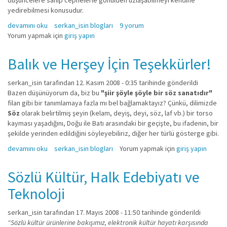
düşüncelere sahip cephelerle gönülden uzlaşabilmeyi kendine
yedirebilmesi konusudur.
Akım mı, akın mı yoksa yolun sonu mu? hakkında
devamını oku
serkan_isin blogları
9 yorum
Yorum yapmak için
giriş yapın
Balık ve Herşey İçin Teşekkürler!
serkan_isin
tarafından 12. Kasım 2008 - 0:35 tarihinde gönderildi
Bazen düşünüyorum da, biz bu
"şiir şöyle şöyle bir söz sanatıdır"
filan gibi bir tanımlamaya fazla mı bel bağlamaktayız? Çünkü, dilimizde
Söz
olarak belirtilmiş şeyin (kelam, deyiş, deyi, söz, laf vb.) bir torso
kayması yaşadığını, Doğu ile Batı arasındaki bir geçişte, bu ifadenin, bir
şekilde yerinden edildiğini söyleyebiliriz, diğer her türlü gösterge gibi.
Balık ve Herşey İçin Teşekkürler! hakkında
devamını oku
serkan_isin blogları
Yorum yapmak için
giriş yapın
Sözlü Kültür, Halk Edebiyatı ve
Teknoloji
serkan_isin
tarafından 17. Mayıs 2008 - 11:50 tarihinde gönderildi
"Sözlü kültür ürünlerine bakışımız, elektronik kültür hayatı karşısında