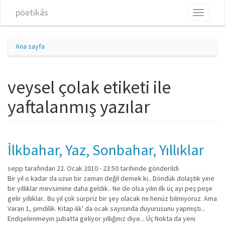
Ana içeriğe atla
pöetikâs
Toggle
navigati
Ana sayfa
veysel çolak etiketi ile
yaftalanmış yazılar
İlkbahar, Yaz, Sonbahar, Yıllıklar
sepp
tarafından 22. Ocak 2010 - 23:50 tarihinde gönderildi
Bir yıl o kadar da uzun bir zaman değil demek ki.. Döndük dolaştık yine
bir yıllıklar mevsimine daha geldik.. Ne de olsa yılın ilk üç ayı peş peşe
gelir yıllıklar.. Bu yıl çok sürpriz bir şey olacak mı henüz bilmiyoruz. Ama
Varan 1, şimdilik. Kitap-lık' da ocak sayısında duyurusunu yapmıştı...
Endişelenmeyin şubatta geliyor yıllığınız diye... Üç Nokta da yeni