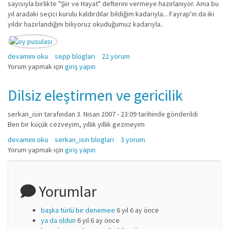
sayısıyla birlikte "Şiir ve Hayat" defterini vermeye hazırlanıyor. Ama bu
yıl aradaki seçici kurulu kaldırdılar bildiğim kadarıyla... Fayrap'ın da iki
yıldır hazırlandığını biliyoruz okuduğumuz kadarıyla..
İlkbahar, Yaz, Sonbahar, Yıllıklar hakkında
devamını oku
sepp blogları
22 yorum
Yorum yapmak için
giriş yapın
Dilsiz eleştirmen ve gericilik
serkan_isin
tarafından 3. Nisan 2007 - 23:09 tarihinde gönderildi
Ben bir küçük cezveyim, yıllık yıllık gezmeyim
Dilsiz eleştirmen ve gericilik hakkında
devamını oku
serkan_isin blogları
3 yorum
Yorum yapmak için
giriş yapın
Yorumlar
başka türlü bir denemee
6 yıl 6 ay önce
ya da oldun
6 yıl 6 ay önce