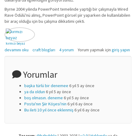
dallarıyla da ilgilendiğini görüyorsunuz.
Byrne 2004 yılında PowerPoint temelinde yaptığı bir çalışmayla Wired
Rave Ödülü'nü almış, PowerPoint görsel şiir yaparken de kullanılabilen
bir araç olduğu için bu çalışma dikkatimi çekti.
kırmızı beyaz
Byrne ve "Envisioning Emotional Epistemological Information" hakkında
devamını oku
craft blogları
4 yorum
Yorum yapmak için
giriş yapın
Yorumlar
başka türlü bir denemee
6 yıl 5 ay önce
ya da oldun
6 yıl 5 ay önce
boş olmasın. deneme
6 yıl 5 ay önce
Posta'nın Şiir Köşesi'nin
6 yıl 6 ay önce
Bu ileti 10 yıl önce eklenmiş
6 yıl 6 ay önce
Tasarım
:
@hzhubble
| 2003-2025 |
v2.0
|
Hakkında
ya da