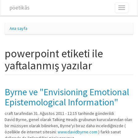
Ana içeriğe atla
pöetikâs
Toggle
navigati
Ana sayfa
powerpoint etiketi ile
yaftalanmış yazılar
Byrne ve "Envisioning Emotional
Epistemological Information"
craft
tarafından 31. Ağustos 2011 - 12:15 tarihinde gönderildi
David Byrne, genel olarak Talking Heads grubunun kurucularından olan
bir müzisyen olarak bilinirken, Byrne'yi biraz daha incelediğinizde (
özellikle de internet sitesini:
www.davidbyrne.com
) farklı sanat