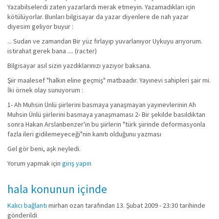
Yazabilselerdi zaten yazarlardı merak etmeyin. Yazamadıkları için
kötülüyorlar. Bunları bilgisayar da yazar diyenlere de nah yazar
diyesim geliyor buyur :
... Sudan ve zamandan Bir yüz fırlayıp yuvarlanıyor Uykuyu arıyorum.
istirahat gerek bana .... (racter)
Bilgisayar asıl sizin yazdıklarınızı yazıyor baksana.
Şiir maalesef "halkın eline geçmiş" matbaadır. Yayınevi sahipleri şair mi.
İki örnek olay sunuyorum :
1- Ah Muhsin Ünlü şiirlerini basmaya yanaşmayan yayınevlerinin Ah
Muhsin Ünlü şiirlerini basmaya yanaşmaması 2- Bir şekilde basıldıktan
sonra Hakan Arslanbenzer'in bu şiirlerin "türk şiirinde deformasyonla
fazla ileri gidilemeyeceği"nin kanıtı olduğunu yazması
Gel gör beni, aşk neyledi.
Yorum yapmak için
giriş yapın
hala konunun içinde
Kalıcı bağlantı
mirhan ozan
tarafından 13. Şubat 2009 - 23:30 tarihinde
gönderildi