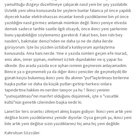
yamulttuğu dizgeyi düzeltmeye çalışarak nasıl yeni bir şey yazılabilir.
Üstelik yeni olma konusunda bir şeylere bunlar falanca yıl önce yapıldı
diyecek kadar elektrohassas insanlar kendi yazdıklarının bin yıl önce
yazıldığını nasıl görmez anlamak mümkün değil. İkinci yeniye elveda
demek sadece tarihle saatle ilgili olsaydı, önce ikinci yeni şairlerinin
bunu yapabildiğini söylememiz gerekirdi. Fakat ben, ben ruhi bey
nasılım'ı, bakmalar denizi'nden ne daha iyi ne de daha ilerde
görüyorum. İşte bu yüzden üstübal'a katılıyorum aşırılaştırma
konusunda. Ama hani nerde. Yine o yazıda isimleri geçen efe murad,
enis akın, ömer şişman, mehmet öztek dışındakiler ne iş yapar bu
ülkede. (bu arada yazıda ece ayhan isminin geçmesini anlayamadım.
Bence ya o geçmemeli ya da diğer ikinci yeniciler de geçmeliydi) Bir
günah keçisi bulunmuş ikinci yeni. Bu akımın "put"laştırılması birilerine
başka putlar ve daha da küçük putları getirip herkesi onlara
tapındırtma hakkını mı nerden tanıyor ya hu ? İkinci yeninin
"yumuşatılması"nın marifet olduğunu düşünmek, işte o "vasatlık
kültü"nün genetik izlerinden başka nedir ki.
Lanet bir ters orantıcı zihniyet almış başını gidiyor: İkinci yeni artık yeni
değilse bizim yazdıklarımız yenidir diyorlar. Oysa gerçek şu, ikinci yeni
bile artık yeni değilse sizin yazdıklarınız hiç ama hiç yeni değildir.
Kahrolsun Sözcüler.