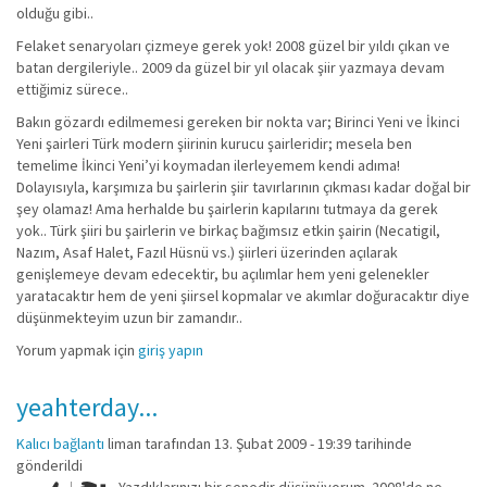
olduğu gibi..
Felaket senaryoları çizmeye gerek yok! 2008 güzel bir yıldı çıkan ve
batan dergileriyle.. 2009 da güzel bir yıl olacak şiir yazmaya devam
ettiğimiz sürece..
Bakın gözardı edilmemesi gereken bir nokta var; Birinci Yeni ve İkinci
Yeni şairleri Türk modern şiirinin kurucu şairleridir; mesela ben
temelime İkinci Yeni’yi koymadan ilerleyemem kendi adıma!
Dolayısıyla, karşımıza bu şairlerin şiir tavırlarının çıkması kadar doğal bir
şey olamaz! Ama herhalde bu şairlerin kapılarını tutmaya da gerek
yok.. Türk şiiri bu şairlerin ve birkaç bağımsız etkin şairin (Necatigil,
Nazım, Asaf Halet, Fazıl Hüsnü vs.) şiirleri üzerinden açılarak
genişlemeye devam edecektir, bu açılımlar hem yeni gelenekler
yaratacaktır hem de yeni şiirsel kopmalar ve akımlar doğuracaktır diye
düşünmekteyim uzun bir zamandır..
Yorum yapmak için
giriş yapın
yeahterday...
Kalıcı bağlantı
liman
tarafından 13. Şubat 2009 - 19:39 tarihinde
gönderildi