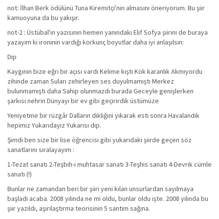
not: İlhan Berk ödülünü Tuna Kiremitçi'nin almasını öneriyorum. Bu şiir
kamuoyuna da bu yakışır.
not-2 : Üstübal'ın yazısının hemen yanındaki Elif Sofya şiirini de buraya
yazayım ki ironinin vardığı korkunç boyutlar daha iyi anlaşılsın:
Dip
Kaygının bize eğri bir açısı vardı Kelime kıştı Kök karanlık Akmıyordu
zihinde zaman Suları zehirleyen ses duyulmamıştı Merkez
bulunmamıştı daha Sahip olunmazdı burada Geceyle genişlerken
şarkısı nehrin Dünyayı bir ev gibi geçirirdik üstümüze
Yeniyetme bir rüzgâr Dalların dikliğini yıkarak esti sonra Havalandık
hepimiz Yukarıdayız Yukarısı dip.
Şimdi ben size bir lise öğrencisi gibi yukarıdaki şiirde geçen söz
sanatlarını sıralayayım :
1-Tezat sanatı 2-Teşbih-i muhtasar sanatı 3-Teşhis sanatı 4-Devrik cümle
sanatı (!)
Bunlar ne zamandan beri bir şiiri yeni kılan unsurlardan sayılmaya
başladı acaba. 2008 yılında ne mi oldu, bunlar oldu işte. 2008 yılında bu
şiir yazıldı, aşırılaştırma teorisinin 5 santim sağına.