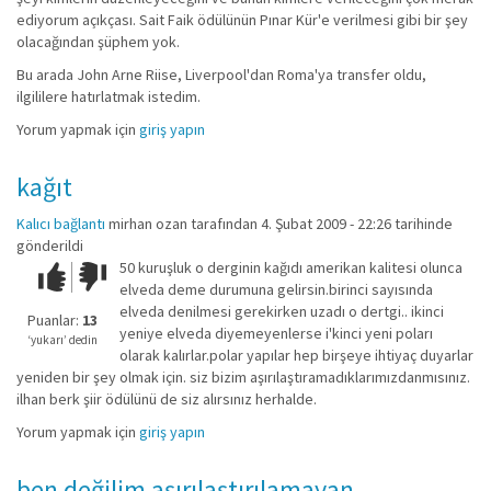
ediyorum açıkçası. Sait Faik ödülünün Pınar Kür'e verilmesi gibi bir şey
olacağından şüphem yok.
Bu arada John Arne Riise, Liverpool'dan Roma'ya transfer oldu,
ilgililere hatırlatmak istedim.
Yorum yapmak için
giriş yapın
kağıt
Kalıcı bağlantı
mirhan ozan
tarafından 4. Şubat 2009 - 22:26 tarihinde
gönderildi
50 kuruşluk o derginin kağıdı amerikan kalitesi olunca
Çok iyi!
O
elveda deme durumuna gelirsin.birinci sayısında
kadar
elveda denilmesi gerekirken uzadı o dertgi.. ikinci
iyi
Puanlar:
13
yeniye elveda diyemeyenlerse i'kinci yeni poları
değil!
‘yukarı’ dedin
olarak kalırlar.polar yapılar hep birşeye ihtiyaç duyarlar
yeniden bir şey olmak için. siz bizim aşırılaştıramadıklarımızdanmısınız.
ilhan berk şiir ödülünü de siz alırsınız herhalde.
Yorum yapmak için
giriş yapın
ben değilim aşırılaştırılamayan