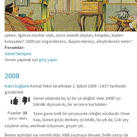
çeken, ilginize mazhar olan, sizce önemli olayları, kitapları, kişileri
konuşalım? 2009 için öngörüleriniz, düşünceleriniz, eleştirileriniz neler?
Forumlar:
Genel tartışma
Yorum yapmak için
giriş yapın
2008
Kalıcı bağlantı
Kemal Tekin
tarafından 2. Şubat 2009 - 14:57 tarihinde
gönderildi
Genel anlamda hiç iyi bir yıl değildi. Hani 2008'i iyi
Çok iyi!
O
bilirdik diyorum ki, bir an önce kurtulalım.
kadar
iyi
Puanlar:
33
Yazın gene belli bir çerçevede izleğini sürdürdü. Onun
değil!
‘yukarı’ dedin
kaşı, bunun gözü derken, iyi bildik, bu yılı da. Çok şey
söylenir ama, unutmak istiyorum, geçen yılı...
Benim açımdan ise verimli oldu. Hâlâ yazmaya devam, belki yazıyı da