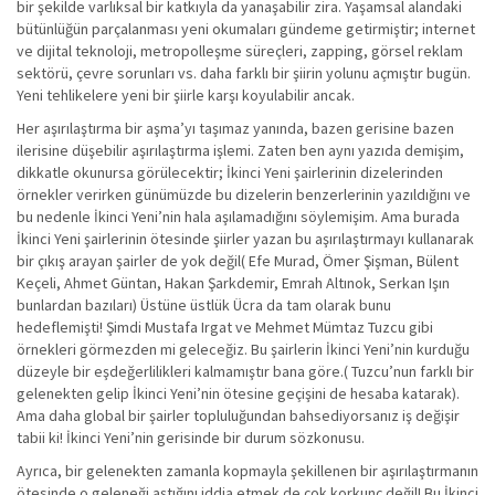
bir şekilde varlıksal bir katkıyla da yanaşabilir zira. Yaşamsal alandaki
bütünlüğün parçalanması yeni okumaları gündeme getirmiştir; internet
ve dijital teknoloji, metropolleşme süreçleri, zapping, görsel reklam
sektörü, çevre sorunları vs. daha farklı bir şiirin yolunu açmıştır bugün.
Yeni tehlikelere yeni bir şiirle karşı koyulabilir ancak.
Her aşırılaştırma bir aşma’yı taşımaz yanında, bazen gerisine bazen
ilerisine düşebilir aşırılaştırma işlemi. Zaten ben aynı yazıda demişim,
dikkatle okunursa görülecektir; İkinci Yeni şairlerinin dizelerinden
örnekler verirken günümüzde bu dizelerin benzerlerinin yazıldığını ve
bu nedenle İkinci Yeni’nin hala aşılamadığını söylemişim. Ama burada
İkinci Yeni şairlerinin ötesinde şiirler yazan bu aşırılaştırmayı kullanarak
bir çıkış arayan şairler de yok değil( Efe Murad, Ömer Şişman, Bülent
Keçeli, Ahmet Güntan, Hakan Şarkdemir, Emrah Altınok, Serkan Işın
bunlardan bazıları) Üstüne üstlük Ücra da tam olarak bunu
hedeflemişti! Şimdi Mustafa Irgat ve Mehmet Mümtaz Tuzcu gibi
örnekleri görmezden mi geleceğiz. Bu şairlerin İkinci Yeni’nin kurduğu
düzeyle bir eşdeğerlilikleri kalmamıştır bana göre.( Tuzcu’nun farklı bir
gelenekten gelip İkinci Yeni’nin ötesine geçişini de hesaba katarak).
Ama daha global bir şairler topluluğundan bahsediyorsanız iş değişir
tabii ki! İkinci Yeni’nin gerisinde bir durum sözkonusu.
Ayrıca, bir gelenekten zamanla kopmayla şekillenen bir aşırılaştırmanın
ötesinde o geleneği aştığını iddia etmek de çok korkunç değil! Bu İkinci