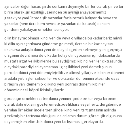
ayrıca bir diğer husus şiirde serkanın deyimiyle bir tür olarak şiir ve bir
birim olarak şiir uzaklığı üzerinden bu ayrılığı anlayabilmemiz
gerekiyor.yani ücrada şiir yazanlar fazla retorik kalıyor da heveste
yazanlar (hem ücra hem heveste yazanları da katarak) daha mı
gündemi yakalayan örnekleri sunuyor.
dilin bir ayraç olması ikinci yenide veya o yıllarda bu kadar bariz miydi
ki dilin aşırılaştırılması gündeme gelmedi, ücranın bir kaç sayısını
okunursa anlaşılır.ikinci yeni de olay dizgeden kelimeye yeni geçmişti
dizgenin devrilmesi de o kadar kolay olmuyor.onun için doksanlarda
mustafa ırgat ve ikibinlerde bu saydığımız ikibinci yeniler çıktı.aslında
olaydaki parodiyi anlayamaman ilginç ikibinci yeni demek şunun
parodisi:ikinci yeni dönemiyle(ellili ve altmışlı yıllar) ve ikibinler dönemi
aradaki yetmişler seksenler ve doksanlar döneminin ötesinde esas
birleşim yani demem o ki ikinci yeni sonrası dönem ikibinler
dönemidir.asıl köprü ikibinli yıllardır.
görsel şiir örnekleri zaten ikinci yeninin içinde bir tür veya birbirim
olarak dahi etkisini gösteremedi.poetikhars veya hertz dergilerinde
yeralan örnekleri incelersen şiirde ikinci yeni tartışmasının aslında
gecikmiş bir tartışma olduğunu da anlarsın.durum görsel şiir olgusuna
dayanmışken elbetteki ikinci yeni tartışılması gerekiyordu.