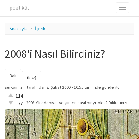
Ana içeriğe atla
pöetikâs
Toggle
navigati
Ana sayfa
İçerik
2008'i Nasıl Bilirdiniz?
Bak
(etkin
Birincil sekmeler
(bkz)
sekme)
serkan_isin
tarafından 2. Şubat 2009 - 10:55 tarihinde gönderildi
Çok iyi!
114
O kadar
2008 Yılı edebiyat ve şiir için nasıl bir yıl oldu? Dikkatinizi
-77
iyi değil!