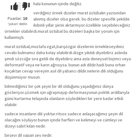
hala konunun içinde değiliz.
Çok iyi!
O
kadar
verdiğiniz örnek dizeler murat üstübalın yazısından
iyi
Puanlar:
10
alınmış dizeler olsa gerek. bu dizeler spesifik şekilde
değil!
‘yukarı’ dedin
ikibinli yıllar şiirini aktarmıyor.özellikle seçebileceğiniz
örnekler olabilirdi.murat üstübal bu dizeleri başka bir yorum için
kullanmıştı.
murat üstübal,mustafa ırgat,barışözgür dizelerini örnekleseydiniz
cevabı bulmamız daha kolay olabilirdi.dizge yıkıldı diyebiliriz aslında
şimdi sözcüğe sıra geldi de diyebiliriz.ama asla deneysel biçimci veya
deformatif veya ne karın ağrısıysa. bunun adı dildir.hadi buna orhan
koçaktan cevap vereyim asıl dil yabancı dildir.nelerin dili olduğunu
düşünmüyor musun.
bilmediğimiz bir çok şeyin bir dil olduğunu yaşadığımız dünya
gösteriyor.çözmek için uğraşmayıp deformasyonun politik ardıllarıyla
günü kurtarma telaşında olanların söyledikleri bir yere kadar etkili
olabilir.
sadece insanların dili yoktur.ritsos sadece anlaşacağımız şeyin dil
olacağını söylüyor.bunun içinde harfleri ve kelimeyi ve cümleyi ve
dizeyi sabit kılan nedir.
birşeyi dil yapan şey nedir.