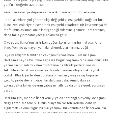
yeni’nin değerini azaltmaz.
Yeni olan eskiciye düşene kadar eskir, sonra durur bu eskime.
Edebi akımların yol göstericiliği değişebilir, eskiyebilir. Doğaldır bu!
İkinci Yeni eskiciye düşene dek eskiyebilir sadece. Bir kavramın ya da
mefhumun aşılması onun indirgendiği anlamına gelmez. Tam tersine,
daha fazla yıpranamayacağı anlamına gelir.
O yüzden, İkinci Yeni aşılırken değeri korunur, tarihe mal olur. Ama
İkinci Yeni’ye uymayan yamalar dikmek bizim işimiz değil!
Diye yazmıştım Mahfil’den çektiğim bir yazımda… Klasikleşme
dediğimiz şeydir bu.. Shakespeare bugün yaşamaktadır ama onun gibi
yazmanın bir anlamı kalmamıştır! Yine de klasik şairlerin yazım
tekniklerinden ilham almak ya da onları sorunsallaştırmak faydalı
olabilir. Klasik şairlerden buralara onlardan yavaş yavaş koparak
geldik, şiirde devrim yapanlar da buna dahil! Ama bakılırsa
görülecektir ki her devrim çabasının altında da bir gelenek sorunsalı
vardır.
Dediğim gibi, mesele İkinci Yeni’yi ya da herhangi bir yeniyi de aşmak
değil zaten. Mesele bugünün dünyasını ve tehlikelerini daha iyi
algılamak ve ona uygun bir şiiri yazmak. Bu konuda ben İkinci Yeni’nin