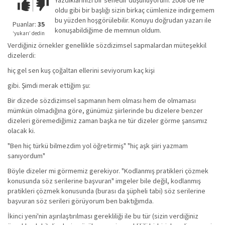
Yazdıklarınızı bir senedir düşünüyorum. 2008'de ne
Çok iyi!
O
oldu gibi bir başlığı sizin birkaç cümlenize indirgemem
kadar
bu yüzden hoşgörülebilir. Konuyu doğrudan yazarı ile
iyi
Puanlar:
35
konuşabildiğime de memnun oldum.
değil!
‘yukarı’ dedin
Verdiğiniz örnekler genellikle sözdizimsel sapmalardan müteşekkil
dizelerdi:
hiç gel sen kuş çoğaltan ellerini seviyorum kaç kişi
gibi. Şimdi merak ettiğim şu:
Bir dizede sözdizimsel sapmanın hem olması hem de olmaması
mümkün olmadığına göre, günümüz şiirlerinde bu dizelere benzer
dizeleri göremediğimiz zaman başka ne tür dizeler görme şansımız
olacak ki.
"Ben hiç türkü bilmezdim yol öğretirmiş" "hiç aşk şiiri yazmam
sanıyordum"
Böyle dizeler mi görmemiz gerekiyor. "Kodlanmış pratikleri çözmek
konusunda söz serilerine başvuran" imgeler bile değil, kodlanmış
pratikleri çözmek konusunda (burası da şüpheli tabi) söz serilerine
başvuran söz serileri görüyorum ben baktığımda.
İkinci yeni'nin aşırılaştırılması gerekliliği ile bu tür (sizin verdiğiniz