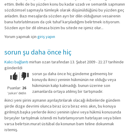
ettim. Belki de bu yüzden konu bu kadar uzadı ve semantik sapmanın
sözdizimsel sapmayla tümleşik olarak düşünüldüğünü bu yüzden geç
anladım. Bazı mesajlarda sözden ayrı bir dilin olduğunun vesairenin
bana hatırlatılmasını da çok tuhaf karşıladığımı belirtmek istiyorum.
Sözden ayrı bir dil olmasa bizim bu sitede ne işimiz olur...
Yorum yapmak için
giriş yapın
sorun şu daha önce hiç
Kalıcı bağlantı
mirhan ozan
tarafından 13. Şubat 2009 - 21:27 tarihinde
gönderildi
sorun şu daha önce hiç gündeme gelmemiş bir
Çok iyi!
O
konuydu ikinci yeninin hükmünün ne olduğu veya
kadar
hükmünün kalıp kalmadığı. bunun üzerine son
iyi
Puanlar:
26
zamanlarda ortaya atılmış bir tartışmadır.
değil!
‘yukarı’ dedin
ikinci yeni şiirini aşmanın aşırılaştırılarak olacağı ikibinlerde gündem
şiirde dizge devrimi olunca biraz ücra biraz enis akın, bu konuya
girilmişti.başka yerlerde ikinci yeninin işlevi veya hükmü konusunda
birşeyler tartışılmak istendi mi hatırlamıyorum hatırlayan veya bilen
varsa belirtsin.murat üstübal da konunun bam teline dokunmak
istemiş.