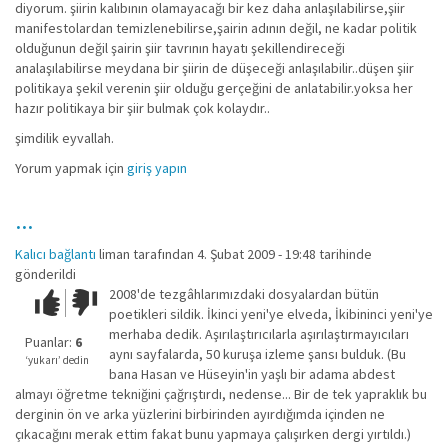
diyorum. şiirin kalıbının olamayacağı bir kez daha anlaşılabilirse,şiir
manifestolardan temizlenebilirse,şairin adının değil, ne kadar politik
olduğunun değil şairin şiir tavrının hayatı şekillendireceği
analaşılabilirse meydana bir şiirin de düşeceği anlaşılabilir..düşen şiir
politikaya şekil verenin şiir olduğu gerçeğini de anlatabilir.yoksa her
hazır politikaya bir şiir bulmak çok kolaydır..
şimdilik eyvallah.
Yorum yapmak için
giriş yapın
...
Kalıcı bağlantı
liman
tarafından 4. Şubat 2009 - 19:48 tarihinde
gönderildi
2008'de tezgâhlarımızdaki dosyalardan bütün
Çok iyi!
O
poetikleri sildik. İkinci yeni'ye elveda, İkibininci yeni'ye
kadar
merhaba dedik. Aşırılaştırıcılarla aşırılaştırmayıcıları
iyi
Puanlar:
6
aynı sayfalarda, 50 kuruşa izleme şansı bulduk. (Bu
değil!
‘yukarı’ dedin
bana Hasan ve Hüseyin'in yaşlı bir adama abdest
almayı öğretme tekniğini çağrıştırdı, nedense... Bir de tek yapraklık bu
derginin ön ve arka yüzlerini birbirinden ayırdığımda içinden ne
çıkacağını merak ettim fakat bunu yapmaya çalışırken dergi yırtıldı.)