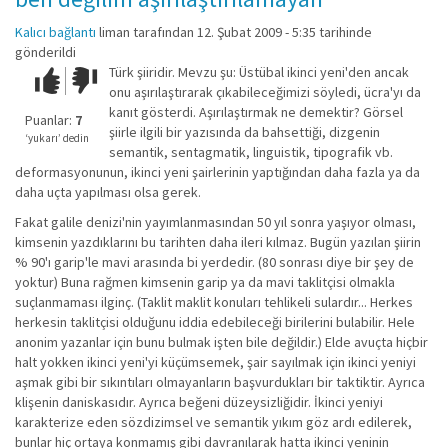
Kalıcı bağlantı
liman
tarafından 12. Şubat 2009 - 5:35 tarihinde
gönderildi
Türk şiiridir. Mevzu şu: Üstübal ikinci yeni'den ancak
Çok iyi!
O
onu aşırılaştırarak çıkabileceğimizi söyledi, ücra'yı da
kadar
kanıt gösterdi. Aşırılaştırmak ne demektir? Görsel
iyi
Puanlar:
7
şiirle ilgili bir yazısında da bahsettiği, dizgenin
değil!
‘yukarı’ dedin
semantik, sentagmatik, linguistik, tipografik vb.
deformasyonunun, ikinci yeni şairlerinin yaptığından daha fazla ya da
daha uçta yapılması olsa gerek.
Fakat galile denizi'nin yayımlanmasından 50 yıl sonra yaşıyor olması,
kimsenin yazdıklarını bu tarihten daha ileri kılmaz. Bugün yazılan şiirin
% 90'ı garip'le mavi arasında bi yerdedir. (80 sonrası diye bir şey de
yoktur) Buna rağmen kimsenin garip ya da mavi taklitçisi olmakla
suçlanmaması ilginç. (Taklit maklit konuları tehlikeli sulardır... Herkes
herkesin taklitçisi olduğunu iddia edebileceği birilerini bulabilir. Hele
anonim yazanlar için bunu bulmak işten bile değildir.) Elde avuçta hiçbir
halt yokken ikinci yeni'yi küçümsemek, şair sayılmak için ikinci yeniyi
aşmak gibi bir sıkıntıları olmayanların başvurdukları bir taktiktir. Ayrıca
klişenin daniskasıdır. Ayrıca beğeni düzeysizliğidir. İkinci yeniyi
karakterize eden sözdizimsel ve semantik yıkım göz ardı edilerek,
bunlar hiç ortaya konmamış gibi davranılarak hatta ikinci yeninin