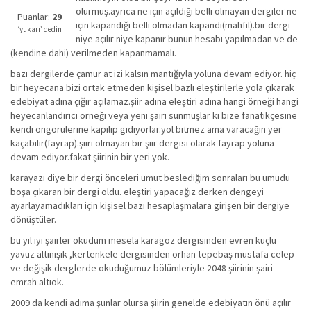
kadar
olurmuş.ayrıca ne için açıldığı belli olmayan dergiler ne
iyi
Puanlar:
29
için kapandığı belli olmadan kapandı(mahfil).bir dergi
değil!
‘yukarı’ dedin
niye açılır niye kapanır bunun hesabı yapılmadan ve de
(kendine dahi) verilmeden kapanmamalı.
bazı dergilerde çamur at izi kalsın mantığıyla yoluna devam ediyor. hiç
bir heyecana bizi ortak etmeden kişisel bazlı eleştirilerle yola çıkarak
edebiyat adına çığır açılamaz.şiir adına eleştiri adına hangi örneği hangi
heyecanlandırıcı örneği veya yeni şairi sunmuşlar ki bize fanatikçesine
kendi öngörülerine kapılıp gidiyorlar.yol bitmez ama varacağın yer
kaçabilir(fayrap).şiiri olmayan bir şiir dergisi olarak fayrap yoluna
devam ediyor.fakat şiirinin bir yeri yok.
karayazı diye bir dergi önceleri umut beslediğim sonraları bu umudu
boşa çıkaran bir dergi oldu. eleştiri yapacağız derken dengeyi
ayarlayamadıkları için kişisel bazı hesaplaşmalara girişen bir dergiye
dönüştüler.
bu yıl iyi şairler okudum mesela karagöz dergisinden evren kuçlu
yavuz altınışık ,kertenkele dergisinden orhan tepebaş mustafa celep
ve değişik derglerde okuduğumuz bölümleriyle 2048 şiirinin şairi
emrah altıok.
2009 da kendi adıma şunlar olursa şiirin genelde edebiyatın önü açılır