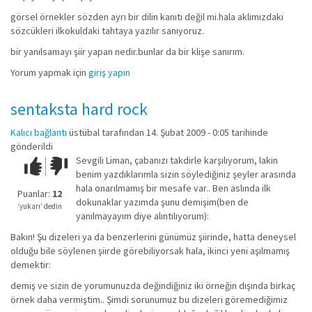
görsel örnekler sözden ayrı bir dilin kanıtı değil mi.hala aklımızdaki
sözcükleri ilkokuldaki tahtaya yazılır sanıyoruz.
bir yanılsamayı şiir yapan nedir.bunlar da bir klişe sanırım.
Yorum yapmak için
giriş yapın
sentaksta hard rock
Kalıcı bağlantı
üstübal
tarafından 14. Şubat 2009 - 0:05 tarihinde
gönderildi
Sevgili Liman, çabanızı takdirle karşılıyorum, lakin
Çok iyi!
O
benim yazdıklarımla sizin söylediğiniz şeyler arasında
kadar
hala onarılmamış bir mesafe var.. Ben aslında ilk
iyi
Puanlar:
12
dokunaklar yazımda şunu demişim(ben de
değil!
‘yukarı’ dedin
yanılmayayım diye alıntılıyorum):
Bakın! Şu dizeleri ya da benzerlerini günümüz şiirinde, hatta deneysel
olduğu bile söylenen şiirde görebiliyorsak hala, ikinci yeni aşılmamış
demektir:
demiş ve sizin de yorumunuzda değindiğiniz iki örneğin dışında birkaç
örnek daha vermiştim.. Şimdi sorunumuz bu dizeleri göremediğimiz