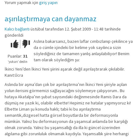
Yorum yapmak için
giriş yapın
aşırılaştırmaya can dayanmaz
Kalıcı bağlantı
üstübal
tarafından 12. Şubat 2009 - 11:48 tarihinde
gönderildi
Aslına bakarsanız, bazen laflar cımbızlanıp çekilince ya
Çok iyi!
O
da o cümle içindeki bir kelime yok sayılınca sizin
kadar
söylediğiniz de tamamen yanlış anlaşılabiliyor! Benim
iyi
Puanlar:
31
tam olarak söylediğim şu:
değil!
‘yukarı’ dedin
İkinci Yeni’den İkinci Yeni şiirini aşarak değil aşırılaştırarak çıkılabilir.
Kanıt:Ücra
Aslında bir aşma’dan çok bir aşırılaştırma’nın İkinci Yeni şiiriyle açılan
yolun ilerisini görmemizi sağlayacağını söylemeye çalışıyorum.. Bu
hataya Akatalpa’nın şubat sayısındaki değinmesinde Ramis Dara da
düşmüş ne yazık ki, olabilir elbette! Hepimiz ne hatalar yapmıyoruz ki!
Elbette Liman şu konuda haklı; tabii ki bu aşırılaştırma
semantik,dizgesel hatta görsel boyutlarda bir deformasyonla
mümkün. Yalnız bu deformasyonun da yaşamsal anlamda bir karşılığı
olmak zorunda. Yalnız bu yaşamsallığı da illa ki güncel üzerinden
algılama gibi zorunluluk olmamak kaydıyla. Yaşamsallık şiire herhangi