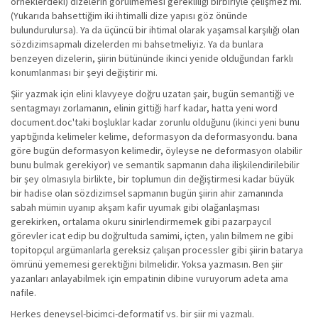
örneklerdeki) dizelerin görülmemesi gerekliliği birbiriyle çelişmez mi.
(Yukarıda bahsettiğim iki ihtimalli dize yapısı göz önünde
bulundurulursa). Ya da üçüncü bir ihtimal olarak yaşamsal karşılığı olan
sözdizimsapmalı dizelerden mi bahsetmeliyiz. Ya da bunlara
benzeyen dizelerin, şiirin bütününde ikinci yenide olduğundan farklı
konumlanması bir şeyi değiştirir mi.
Şiir yazmak için elini klavyeye doğru uzatan şair, bugün semantiği ve
sentagmayı zorlamanın, elinin gittiği harf kadar, hatta yeni word
document.doc'taki boşluklar kadar zorunlu olduğunu (ikinci yeni bunu
yaptığında kelimeler kelime, deformasyon da deformasyondu. bana
göre bugün deformasyon kelimedir, öyleyse ne deformasyon olabilir
bunu bulmak gerekiyor) ve semantik sapmanın daha ilişkilendirilebilir
bir şey olmasıyla birlikte, bir toplumun din değiştirmesi kadar büyük
bir hadise olan sözdizimsel sapmanın bugün şiirin ahir zamanında
sabah mümin uyanıp akşam kafir uyumak gibi olağanlaşması
gerekirken, ortalama okuru sinirlendirmemek gibi pazarpaycıl
görevler icat edip bu doğrultuda samimi, içten, yalın bilmem ne gibi
topitopçul argümanlarla gereksiz çalışan processler gibi şiirin batarya
ömrünü yememesi gerektiğini bilmelidir. Yoksa yazmasın. Ben şiir
yazanları anlayabilmek için empatinin dibine vuruyorum adeta ama
nafile.
Herkes deneysel-biçimci-deformatif vs. bir şiir mi yazmalı.