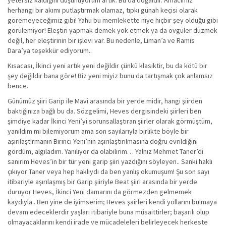
yetersiz kaldığını düşünüyorum artık. Bu da doğaldır. Amacımız
herhangi bir akımı putlaştırmak olamaz, tıpkı günah keçisi olarak
göremeyeceğimiz gibi! Yahu bu memlekette niye hiçbir şey olduğu gibi
görülemiyor! Eleştiri yapmak demek yok etmek ya da övgüler düzmek
değil, her eleştirinin bir işlevi var. Bu nedenle, Liman’a ve Ramis
Dara’ya teşekkür ediyorum..
Kısacası, İkinci yeni artık yeni değildir çünkü klasiktir, bu da kötü bir
şey değildir bana göre! Biz yeni miyiz bunu da tartışmak çok anlamsız
bence.
Günümüz şiiri Garip ile Mavi arasında bir yerde midir, hangi şiirden
baktığınıza bağlı bu da. Sözgelimi, Heves dergisindeki şiirleri ben
şimdiye kadar İkinci Yeni’yi sorunsallaştıran şiirler olarak görmüştüm,
yanıldım mı bilemiyorum ama son sayılarıyla birlikte böyle bir
aşırılaştırmanın Birinci Yeni’nin aşırılaştırılmasına doğru evrildiğini
gördüm, algıladım. Yanılıyor da olabilirim… Yalnız Mehmet Taner’di
sanırım Heves’in bir tür yeni garip şiiri yazdığını söyleyen.. Sanki haklı
çıkıyor Taner veya hep haklıydı da ben yanlış okumuşum! Şu son sayı
itibariyle aşırılaşmış bir Garip şiiriyle Beat şiiri arasında bir yerde
duruyor Heves, İkinci Yeni damarını da görmezden gelmemek
kaydıyla.. Ben yine de iyimserim; Heves şairleri kendi yollarını bulmaya
devam edeceklerdir yaşları itibariyle buna müsaittirler; başarılı olup
olmayacaklarını kendi irade ve mücadeleleri belirleyecek herkeste