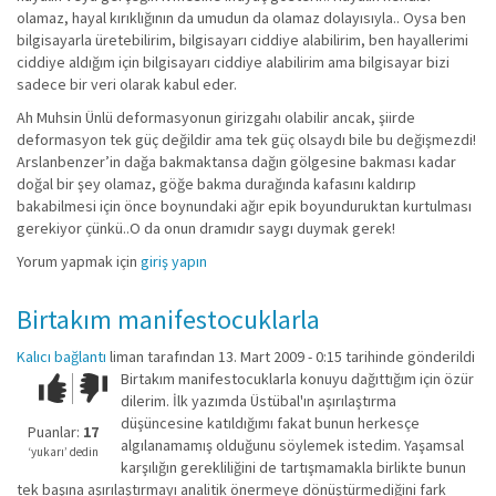
olamaz, hayal kırıklığının da umudun da olamaz dolayısıyla.. Oysa ben
bilgisayarla üretebilirim, bilgisayarı ciddiye alabilirim, ben hayallerimi
ciddiye aldığım için bilgisayarı ciddiye alabilirim ama bilgisayar bizi
sadece bir veri olarak kabul eder.
Ah Muhsin Ünlü deformasyonun girizgahı olabilir ancak, şiirde
deformasyon tek güç değildir ama tek güç olsaydı bile bu değişmezdi!
Arslanbenzer’in dağa bakmaktansa dağın gölgesine bakması kadar
doğal bir şey olamaz, göğe bakma durağında kafasını kaldırıp
bakabilmesi için önce boynundaki ağır epik boyunduruktan kurtulması
gerekiyor çünkü..O da onun dramıdır saygı duymak gerek!
Yorum yapmak için
giriş yapın
Birtakım manifestocuklarla
Kalıcı bağlantı
liman
tarafından 13. Mart 2009 - 0:15 tarihinde gönderildi
Birtakım manifestocuklarla konuyu dağıttığım için özür
Çok iyi!
O
dilerim. İlk yazımda Üstübal'ın aşırılaştırma
kadar
düşüncesine katıldığımı fakat bunun herkesçe
iyi
Puanlar:
17
algılanamamış olduğunu söylemek istedim. Yaşamsal
değil!
‘yukarı’ dedin
karşılığın gerekliliğini de tartışmamakla birlikte bunun
tek başına aşırılaştırmayı analitik önermeye dönüştürmediğini fark