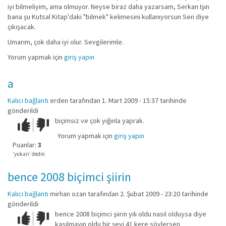
iyi bilmeliyim, ama olmuyor. Neyse biraz daha yazarsam, Serkan Işın
bana şu Kutsal Kitap'daki "bilmek" kelimesini kullanıyorsun Sen diye
çıkışacak.
Umarım, çok daha iyi olur. Sevgilerimle.
Yorum yapmak için
giriş yapın
a
Kalıcı bağlantı
erden
tarafından 1. Mart 2009 - 15:37 tarihinde
gönderildi
biçimsiz ve çok yığınla yaprak.
Çok iyi!
O
kadar
Yorum yapmak için
giriş yapın
iyi
Puanlar:
3
değil!
‘yukarı’ dedin
bence 2008 biçimci şiirin
Kalıcı bağlantı
mirhan ozan
tarafından 2. Şubat 2009 - 23:20 tarihinde
gönderildi
bence 2008 biçimci şiirin yılı oldu nasıl olduysa diye
Çok iyi!
O
kasılmayın oldu bir şeyi 41 kere söylersen