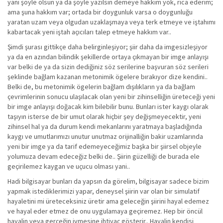
yani şöyle olsun ya da şöyle yazılsın demeye hakkım yok, rica ederim;
ama şuna hakkım var; ortada bir doygunluk varsa o doygunluğu
yaratan uzam veya olgudan uzaklaşmaya veya terk etmeye ve iştahımı
kabartacak yeni iştah açıcıları talep etmeye hakkım var..
Şimdi şurası gittikçe daha belirginleşiyor; şiir daha da imgesizleşiyor
ya da en azından bilindik şekillerde ortaya çıkmayan bir imge anlayışı
var belki de ya da sizin dediğiniz söz serilerine başvuran söz serileri
şeklinde bağlam kazanan metonimik ögelere bırakıyor dize kendini..
Belki de, bu metonimik ögelerin bağlam dışılıkların ya da bağlam
çevrimlerinin sonucu ulaşılacak olan yeni bir zihinselliğin üreteceği yeni
bir imge anlayışı doğacak kim bilebilir bunu. Bunları ister kaygı olarak
taşıyın isterse de bir umut olarak hiçbir şey değişmeyecektir, yeni
zihinsel hal ya da durum kendi mekanlarını yaratmaya başladığında
kaygı ve umutlarımızı unutur unutmaz orijinalliğin bakir uzamlarında
yeni bir imge ya da tarif edemeyeceğimiz başka bir şiirsel objeyle
yolumuza devam edeceğiz belki de.. Şiirin güzelliği de burada ele
geçirilemez kaygan ve uçucu olması yani..
Hadi bilgisayar bunları da yapsın da görelim, bilgisayar sadece bizim
yapmak istediklerimizi yapar, deneysel şiirin var olan bir simulatif
hayaletini mi üreteceksiniz üretir ama geleceğin şiirini hayal edemez
ve hayal eder etmez de onu uygulamaya geçiremez. Hep bir öncül
hayalin veya gerçeğin ivmesine ihtiyaç gösterir.. Hayalin kendisi