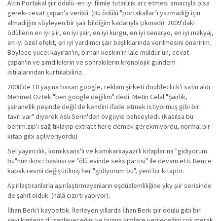
Altın Portakal şiir ödülü -en iyi filmle tutarlılık arz etmesi amacıyla olsa
gerek- cevat çapan'a verildi. (Bu ödülü "portakallar"ı yazmadığı için
almadığını söyleyen bir şair bildiğim kadarıyla çıkmadı). 2009'daki
ödüllerin en iyi şiir, en iyi şair, en iyi kurgu, en iyi senaryo, en iyi makyaj,
en iyi özel efekt, en iyi yardımcı şair başlıklarında verilmesini öneririm.
Böylece yücel kayıran'ın, birhan keskin'in lale müldür'ün, cevat
çapan'ın ve şimdikilerin ve sonrakilerin kronolojik gündem
istilalarından kurtulabiliriz.
2008'de 10 yaşına basan google, reklam şirketi doubleclick'i satın aldı.
Mehmet Öztek "ben google değilim" dedi. Metin Celal "Şairlik,
şairanelik peşinde değil de kendini ifade etmek istiyormuş gibi bir
tavrı var" diyerek Aslı Serin'den övgüyle bahseyledi. (Nasılsa bu
benim.zip'i sağ tıklayıp extract here demek gerekmiyordu, normal bir
kitap gibi açılıveriyordu)
Sel yayıncılık, komiksans'lı ve komikarkayazı'lı kitaplarına "gidiyorum
bu"nun ikinci baskısı ve "ölü evinde seks partisi" ile devam etti. Bence
kapak resmi değiştirilmiş her "gidiyorum bu", yeni bir kitaptır.
Aşırılaştıranlarla aşırılaştırmayanların eşdüzlemliliğine yky şiir serisinde
de şahit olduk. (hâlâ cızırtı yapıyor).
İlhan Berk'i kaybettik. İlerleyen yıllarda İlhan Berk şiir ödülü gibi bir
şeyi kimlerin düzenleyeceğini ve bunun kimlere verileceğini çok merak