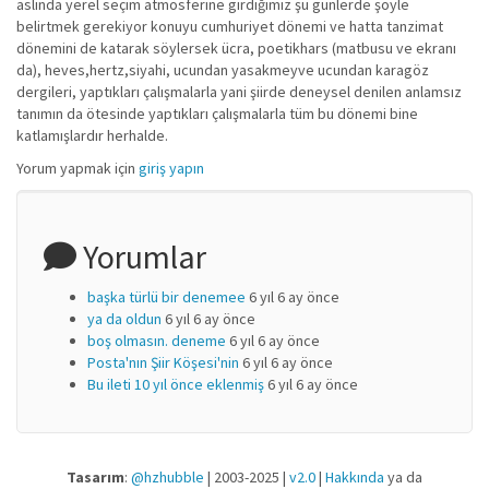
aslında yerel seçim atmosferine girdiğimiz şu günlerde şöyle
belirtmek gerekiyor konuyu cumhuriyet dönemi ve hatta tanzimat
dönemini de katarak söylersek ücra, poetikhars (matbusu ve ekranı
da), heves,hertz,siyahi, ucundan yasakmeyve ucundan karagöz
dergileri, yaptıkları çalışmalarla yani şiirde deneysel denilen anlamsız
tanımın da ötesinde yaptıkları çalışmalarla tüm bu dönemi bine
katlamışlardır herhalde.
Yorum yapmak için
giriş yapın
Yorumlar
başka türlü bir denemee
6 yıl 6 ay önce
ya da oldun
6 yıl 6 ay önce
boş olmasın. deneme
6 yıl 6 ay önce
Posta'nın Şiir Köşesi'nin
6 yıl 6 ay önce
Bu ileti 10 yıl önce eklenmiş
6 yıl 6 ay önce
Tasarım
:
@hzhubble
| 2003-2025 |
v2.0
|
Hakkında
ya da