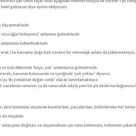
lsefeci şair Umut Yaşar Abat aşağıdaki manifestosuyla bir süredir can cekiş
 halel gelmesin diye aynen ekliyorum:
e dayanmaktadır.
ç sözcüğün birleşmesi’ anlamına gelmektedir.
 anlamında kullanılmaktadır.
urarak ) bu kavrama doğu-batı sentezi bir etimolojik anlam da yüklemekteyiz
u ve batı dillerinde ‘hayır, yok’ anlamlarına gelmektedir.
ştirerek, nanonun konusunda ve içeriğinde ‘yok yoktur’ diyoruz.
’yu ‘iki yokluktan doğan varlık’ olarak tanımlamaktayız.
r sanatında nanoizm ya da nanoculuk adıyla yeni bir şiir ekolü kurduğumuzu
re; şiirin bütününü oluşturan kısımlardan, parçalardan, bölümlerden her birine
da oluşabilir.
 anlayışının doğması ve oluşturulması için nano kelimesini, kelimenin yukarıd