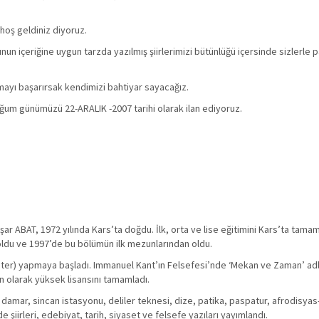
hoş geldiniz diyoruz.
 içeriğine uygun tarzda yazılmış şiirlerimizi bütünlüğü içersinde sizlerle 
amayı başarırsak kendimizi bahtiyar sayacağız.
ğum günümüzü 22-ARALIK -2007 tarihi olarak ilan ediyoruz.
aşar ABAT, 1972 yılında Kars’ta doğdu. İlk, orta ve lise eğitimini Kars’ta tama
oldu ve 1997’de bu bölümün ilk mezunlarından oldu.
aster) yapmaya başladı. Immanuel Kant’ın Felsefesi’nde ‘Mekan ve Zaman’ adl
an olarak yüksek lisansını tamamladı.
, damar, sincan istasyonu, deliler teknesi, dize, patika, paspatur, afrodisya
şiirleri, edebiyat, tarih, siyaset ve felsefe yazıları yayımlandı.