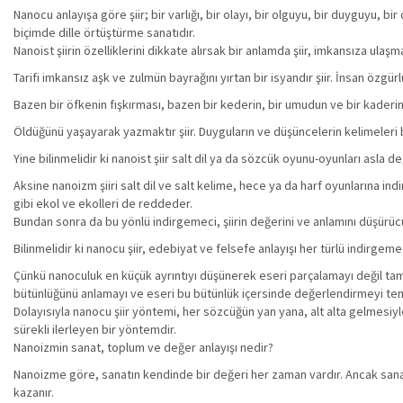
Nanocu anlayışa göre şiir; bir varlığı, bir olayı, bir olguyu, bir duyguyu, 
biçimde dille örtüştürme sanatıdır.
Nanoist şiirin özelliklerini dikkate alırsak bir anlamda şiir, imkansıza ulaş
Tarifi imkansız aşk ve zulmün bayrağını yırtan bir isyandır şiir. İnsan özgü
Bazen bir öfkenin fışkırması, bazen bir kederin, bir umudun ve bir kaderin 
Öldüğünü yaşayarak yazmaktır şiir. Duyguların ve düşüncelerin kelimeleri bi
Yine bilinmelidir ki nanoist şiir salt dil ya da sözcük oyunu-oyunları asla değ
Aksine nanoizm şiiri salt dil ve salt kelime, hece ya da harf oyunlarına i
gibi ekol ve ekolleri de reddeder.
Bundan sonra da bu yönlü indirgemeci, şiirin değerini ve anlamını düşürücü
Bilinmelidir ki nanocu şiir, edebiyat ve felsefe anlayışı her türlü indirgeme
Çünkü nanoculuk en küçük ayrıntıyı düşünerek eseri parçalamayı değil tam
bütünlüğünü anlamayı ve eseri bu bütünlük içersinde değerlendirmeyi te
Dolayısıyla nanocu şiir yöntemi, her sözcüğün yan yana, alt alta gelmesiyle
sürekli ilerleyen bir yöntemdir.
Nanoizmin sanat, toplum ve değer anlayışı nedir?
Nanoizme göre, sanatın kendinde bir değeri her zaman vardır. Ancak sanatın
kazanır.