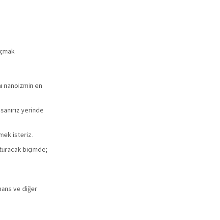
açmak
ını nanoizmin en
 sanırız yerinde
mek isteriz.
şturacak biçimde;
nans ve diğer