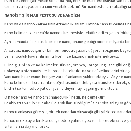
Evet beklenen şair-mesih sonunda indi, hem de manifestosuyla! Nanoist fe
camiamıza kaybolan ruhunu verebilecek mi? Bu manifestonun kutsallığına
NANOİST ŞİİR MANİFESTOSU VE NANOİZM
Nano ya da nanno kelimesinin etimolojik anlamı Latince nannus kelimesin
Nano kelimesi Yunanca’da nannos kelimesiyle telaffuz edilmiş olup ‘birka
Aynı zamanda fizik ölçü biliminde nano, önüne geldiği birimin milyarda biri
Ancak biz nanocu şairler bir hermeneutik yaparak ( yorum bilgisine başv
ve nanoculuk kavramlarını Türkçe’mize kazandırmak istemekteyiz.
Bilindiği gibi na ve no kelimeleri Türkçe, Arapça, Farsça, İngilizce gibi doğ
Dolayısıyla biz nanoistler buradan hareketle ‘na ve no’ kelimelerini birle
Yani nano kelimesine ‘her şey vardır’ anlamını yüklemekteyiz. Ve yine nano
Nano kelimesini bu anlamlar doğrultusunda edebiyata transfer ederek, şii
bildiri ) ile tüm edebiyat dünyasına duyurmayı uygun görmekteyiz.
O halde nano ve nanoizm ( nanoculuk ) nedir, ne demektir?
Edebiyatta yeni bir şiir ekolü olarak ileri sürdüğümüz nanoist anlayışa gö
Nanocu anlayışa göre şiir, bir tek nanodan oluşacağı gibi yüzlerce nanodan 
Nanoizm ekolüyle birlikte dünya edebiyatında yepyeni bir edebiyat ve şiir
anlamlarına dayandırarak;