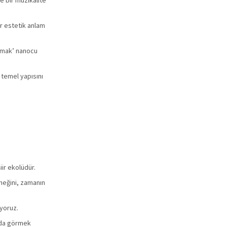
e bir müzikalite
ir estetik anlam
nımak’ nanocu
 temel yapısını
ir ekolüdür.
eneğini, zamanın
iyoruz.
ızda görmek