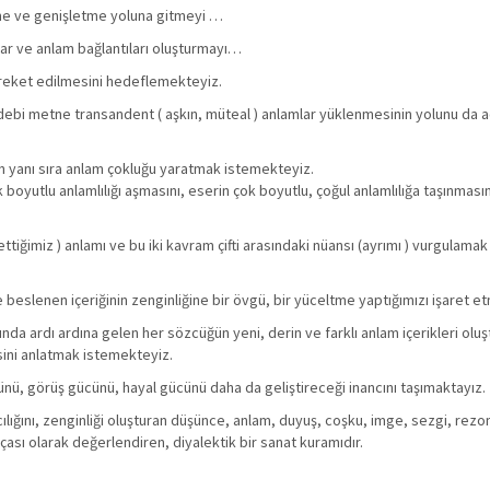
dürme ve genişletme yoluna gitmeyi …
mlar ve anlam bağlantıları oluşturmayı…
hareket edilmesini hedeflemekteyiz.
debi metne transandent ( aşkın, müteal ) anlamlar yüklenmesinin yolunu da 
ğın yanı sıra anlam çokluğu yaratmak istemekteyiz.
k boyutlu anlamlılığı aşmasını, eserin çok boyutlu, çoğul anlamlılığa taşınmas
ettiğimiz ) anlamı ve bu iki kavram çifti arasındaki nüansı (ayrımı ) vurgulamak
 beslenen içeriğinin zenginliğine bir övgü, bir yüceltme yaptığımızı işaret et
ında ardı ardına gelen her sözcüğün yeni, derin ve farklı anlam içerikleri olu
sini anlatmak istemekteyiz.
nü, görüş gücünü, hayal gücünü daha da geliştireceği inancını taşımaktayız.
lığını, zenginliği oluşturan düşünce, anlam, duyuş, coşku, imge, sezgi, rezo
rçası olarak değerlendiren, diyalektik bir sanat kuramıdır.