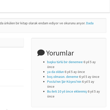
nda ürkülen bir kitap olarak endam ediyor ve okurunu arıyor.
Dada
Yorumlar
başka türlü bir denemee
6 yıl 5 ay
önce
ya da oldun
6 yıl 5 ay önce
boş olmasın. deneme
6 yıl 5 ay önce
Posta'nın Şiir Köşesi'nin
6 yıl 5 ay
önce
Bu ileti 10 yıl önce eklenmiş
6 yıl 5 ay
önce