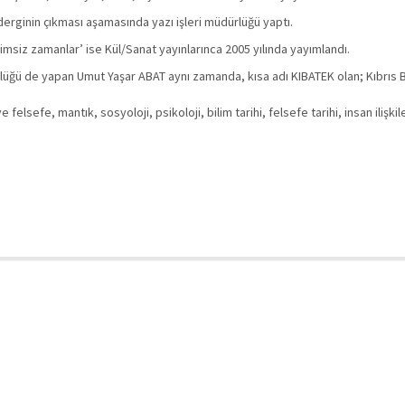
derginin çıkması aşamasında yazı işleri müdürlüğü yaptı.
‘takvimsiz zamanlar’ ise Kül/Sanat yayınlarınca 2005 yılında yayımlandı.
üğü de yapan Umut Yaşar ABAT aynı zamanda, kısa adı KIBATEK olan; Kıbrıs B
sefe, mantık, sosyoloji, psikoloji, bilim tarihi, felsefe tarihi, insan ilişkile