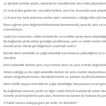
a-) Şiirdeki estetik anlamı, milyarda bir olasılıkla bile olsa farklı düşün
b-) Ardı ardına gelen her sözcükle birlikte, şiirin her dizesinde yeni anla
c-) Eserin her türlü anlamının metne içkin ( mündemiç ) olduğu bilinciyle 
Buna rağmen şiirin değerlendirilmesinde hermeneutik yaparak, şiire ve e
istemekteyiz.
Çünkü biz nanoistler, edebi metinlerde ve özellikle şiirde derin anlamlılı
Bu bağlamda şiirde anlam genişliği yaratılmasını, şiirin ve edebi metnin te
önemli amacı olarak gördüğümüzü söylemek isteriz.
Burada derin anlamlılık ve çoğul anlamlılık kavramlarına yüklediğimiz (irca 
olacaktır.
Derin anlamlılık derken şiirin veya metnin derin ve yüce estetik değerlerle
Anlam çokluğu ya da çoğul anlamlılık derken de şiirin, metnin oluşturulmas
anlamı zenginleştirmesini, derinleştirmesini ve anlamın sürekli beslenme
Nano nitelik taşıyan eserdeki bu çoğul anlamlılığın okuyucunun yorum gücü
Bu bağlamda nanoizm; şiirde ve diğer edebi-felsefi metinlerde anlam akıcı
estetik yaratı biçimlerini içine alan, fenomen ile numeni bir bütünün iki pa
O halde nanocu anlayışa göre şiir nedir, ne demektir?