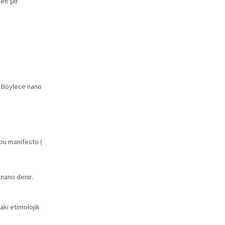
en şiir
. Böylece nano
 bu manifesto (
 nano denir.
aki etimolojik