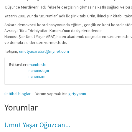
‘Düşünce Merdiveni’ adlı felsefe dergisinin çıkmasına katkı sağladı ve bu 
Yazarın 2001 yılında ‘uçurumlar’ adlı ilk şiir kitabı Ürün, ikinci şiir kitabı 
Ankara demokrasi koordinasyonunda eğitim, gençlik ve kent koordinatörl
Avrasya Türk Edebiyatları Kurumu’nun da üyelerindendir.
Nanoist Şair Umut Yaşar ABAT, halen akademik çalışmalarını sürdürmekte ve fel
ve demokrasi dersleri vermektedir.
İletişim;
umutyasarabat@mynet.com
Etiketler:
manifesto
nanonist şiir
nanonizm
üstübal blogları
Yorum yapmak için
giriş yapın
Yorumlar
Umut Yaşar Oğuzcan...