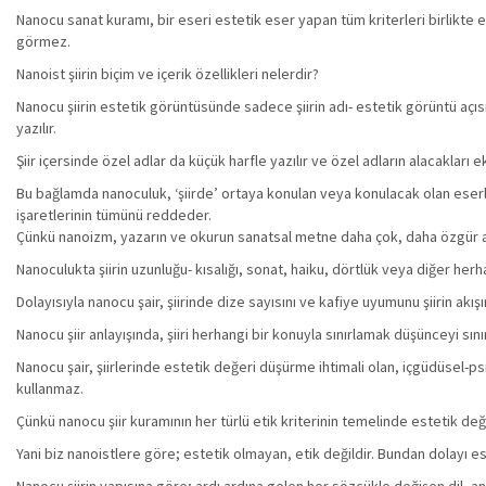
Nanocu sanat kuramı, bir eseri estetik eser yapan tüm kriterleri birlikte e
görmez.
Nanoist şiirin biçim ve içerik özellikleri nelerdir?
Nanocu şiirin estetik görüntüsünde sadece şiirin adı- estetik görüntü açı
yazılır.
Şiir içersinde özel adlar da küçük harfle yazılır ve özel adların alacakları e
Bu bağlamda nanoculuk, ‘şiirde’ ortaya konulan veya konulacak olan eserle
işaretlerinin tümünü reddeder.
Çünkü nanoizm, yazarın ve okurun sanatsal metne daha çok, daha özgür an
Nanoculukta şiirin uzunluğu- kısalığı, sonat, haiku, dörtlük veya diğer herh
Dolayısıyla nanocu şair, şiirinde dize sayısını ve kafiye uyumunu şiirin akı
Nanocu şiir anlayışında, şiiri herhangi bir konuyla sınırlamak düşünceyi sın
Nanocu şair, şiirlerinde estetik değeri düşürme ihtimali olan, içgüdüsel-ps
kullanmaz.
Çünkü nanocu şiir kuramının her türlü etik kriterinin temelinde estetik de
Yani biz nanoistlere göre; estetik olmayan, etik değildir. Bundan dolayı e