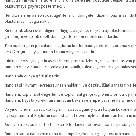
Nanocu şiirin yapısına göre; ardı ardına gelen her sözcükle değişen dil, a
oluşturmaya gayret göstermek…
Her dizenin ‘en az son sözcüğü’ ile, ardından gelen dizenin başı arasında b
oluşturmasını sağlamak…
Bu estetik akışın olabildiğince ‘duygu, düşünce, coşku akışı oluşturması
şiirin biçim ve içerik özelliklerini gösteren en önemli unsurlardır.
Tüm bunları şiirin parçalarını oluşturan her bir nanoya estetik zorlama yap
ve diğer şiir anlayışlarından farkını oluşturmaktadır.
Çünkü nanoist şiir, şairin ayak izlerini, parmak izlerini, ruh izlerini taşıyan 
Bundan dolayı nanoist şiir anlayışı mekanik, ruhsuz, yapmacık şiir anlayışı
Nanoizmin dünya görüşü nedir?
Nanoist şiir kuramı, evrensel insan haklarını ve özgürlüğünü sanatsal ve fe
Nanoizm, toplumsal değerleri ve toplumsal gerçekliği onurlu bir duruşla, e
Nanoizm, hayata yürekli tarafımızdan bakan ve emperyalizme karşı mücade
Ve yine nanoizm; özellikle faşizmin sözcülüğünü yapan İtalyan kökenli-merk
üç boyutunda at koşturan nanoist sanat devrimiyle sonlandıran hümanizma
Sonuç olarak; bu manifesto ile birlikte dünya edebiyatında ve şiir dünyas
Bundan sonra nanoizmin daha da zenginleşmesi ve gelişmesi için nanocu y