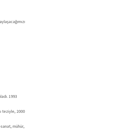
paylaşacağımızı
mladı. 1993
ı teziyle, 2000
s-sanat, mühür,