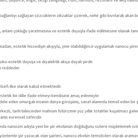
nlam, düşünce, imge, sezgi zenginliği, ritim, harmoni, rezonans ve akış halind
ağlantıyı sağlayan sözcüklerin zikzaklar çizerek, nehir gibi kıvrılarak akan b
na, anlam çokluğu yaratmasına ve estetik duyuşla ifade edilmesine olanak ta
madan, estetik hissedişin akışıyla, yine olabildiğince uygulamak nanocu şiirin
psiko-estetik duyuşa ve diyalektik akışa dayalı şiirdir.
nı reddeder.
lsefi ilke olarak kabul etmektedir.
stetik bir dille ifade etmeyi kendisine amaç edinmiştir.
le eden omurgalı insanın dünya görüşünü, sanat alanında temsil eden bir şi
ezli, tarih bilincinden mahrum fütürizmin yüz yıllık totaliter kuşatmacı gel
nın evrensel zaferidir.
ında nanoizm adıyla yeni bir şiir ekolünün doğduğunu sizlere müjdelemek ist
öntemle şiir yazacak olan şairleri, nanocu ekolün temsilcileri olarak aram