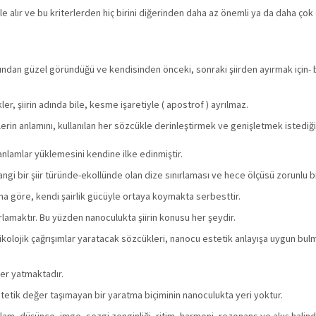
le alır ve bu kriterlerden hiç birini diğerinden daha az önemli ya da daha çok
sından güzel göründüğü ve kendisinden önceki, sonraki şiirden ayırmak için- 
kler, şiirin adında bile, kesme işaretiyle ( apostrof ) ayrılmaz.
rin anlamını, kullanılan her sözcükle derinleştirmek ve genişletmek istediği
lamlar yüklemesini kendine ilke edinmiştir.
angi bir şiir türünde-ekollünde olan dize sınırlaması ve hece ölçüsü zorunlu bir
şına göre, kendi şairlik gücüyle ortaya koymakta serbesttir.
ırlamaktır. Bu yüzden nanoculukta şiirin konusu her şeydir.
ikolojik çağrışımlar yaratacak sözcükleri, nanocu estetik anlayışa uygun bulma
ğer yatmaktadır.
stetik değer taşımayan bir yaratma biçiminin nanoculukta yeri yoktur.