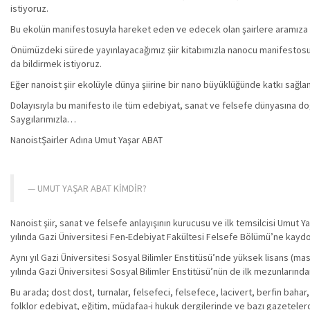
istiyoruz.
Bu ekolün manifestosuyla hareket eden ve edecek olan şairlere aramıza 
Önümüzdeki sürede yayınlayacağımız şiir kitabımızla nanocu manifestosunun
da bildirmek istiyoruz.
Eğer nanoist şiir ekolüyle dünya şiirine bir nano büyüklüğünde katkı sağl
Dolayısıyla bu manifesto ile tüm edebiyat, sanat ve felsefe dünyasına do
Saygılarımızla…
NanoistŞairler Adına Umut Yaşar ABAT
UMUT YAŞAR ABAT KİMDİR?
Nanoist şiir, sanat ve felsefe anlayışının kurucusu ve ilk temsilcisi Umut Y
yılında Gazi Üniversitesi Fen-Edebiyat Fakültesi Felsefe Bölümü’ne kayd
Aynı yıl Gazi Üniversitesi Sosyal Bilimler Enstitüsü’nde yüksek lisans (m
yılında Gazi Üniversitesi Sosyal Bilimler Enstitüsü’nün de ilk mezunlarınd
Bu arada; dost dost, turnalar, felsefeci, felsefece, lacivert, berfin bahar
folklor edebiyat, eğitim, müdafaa-i hukuk dergilerinde ve bazı gazetelerde 