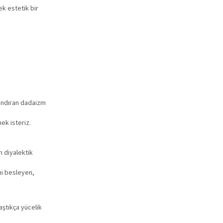
ek estetik bir
yandıran dadaizm
ek isteriz.
n diyalektik
ini besleyen,
aştıkça yücelik