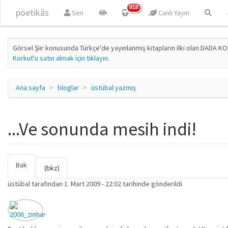
Ana içeriğe atla
918
pöetikâs
Sen
Canlı Yayın
Görsel Şiir konusunda Türkçe'de yayınlanmış kitapların ilki olan DADA KO
Korkut'u satın almak için tıklayın
.
Ana sayfa
bloglar
üstübal yazmış
...Ve sonunda mesih indi!
Bak
(etkin
Birincil sekmeler
(bkz)
sekme)
üstübal
tarafından 1. Mart 2009 - 22:02 tarihinde gönderildi