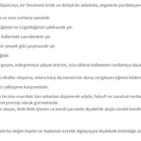
bir düşünceyi, bir fenomeni örtük ve dolaylı bir anlatımla, imgelerle perdeleyer
ma ve zoru zorlama sanatıdır.
rlüğünün ve özgünlüğünün şahikasıdır şiir.
küllerinde savrulmaktır şiir.
r şimşek gibi çarpmasıdır şiir.
ildir.
ndirgeyen, indirgemeye çalışan letrizm, sözcüklerin kullanımını rastlantıya da
 ekoller oluşursa, onlara karşı da nanoist bir duruş sergileyeceğimizi bildirm
ci yaklaşımın karşısındadır.
 tersine eserdeki tüm anlamları düşünerek edebi, felsefi ve sanatsal metni
mel prensip olarak görmektedir.
 oluşan, ilmik ilmik işlenen ve kendi içersinde diyalektik akışla sürekli kend
 bu değeri kişinin ve toplumun estetik algılayışıyla diyalektik bütünlüğe ul