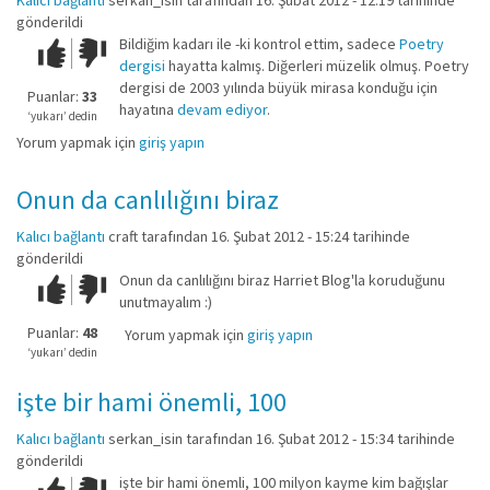
Kalıcı bağlantı
serkan_isin
tarafından 16. Şubat 2012 - 12:19 tarihinde
gönderildi
Bildiğim kadarı ile -ki kontrol ettim, sadece
Poetry
Çok iyi!
O
dergisi
hayatta kalmış. Diğerleri müzelik olmuş. Poetry
kadar
dergisi de 2003 yılında büyük mirasa konduğu için
iyi
Puanlar:
33
hayatına
devam ediyor
.
değil!
‘yukarı’ dedin
Yorum yapmak için
giriş yapın
Onun da canlılığını biraz
Kalıcı bağlantı
craft
tarafından 16. Şubat 2012 - 15:24 tarihinde
gönderildi
Onun da canlılığını biraz Harriet Blog'la koruduğunu
Çok iyi!
O
unutmayalım :)
kadar
iyi
Puanlar:
48
Yorum yapmak için
giriş yapın
değil!
‘yukarı’ dedin
işte bir hami önemli, 100
Kalıcı bağlantı
serkan_isin
tarafından 16. Şubat 2012 - 15:34 tarihinde
gönderildi
işte bir hami önemli, 100 milyon kayme kim bağışlar
Çok iyi!
O