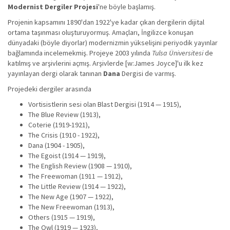
Modernist Dergiler Projesi
'ne böyle başlamış.
Projenin kapsamını 1890'dan 1922'ye kadar çıkan dergilerin dijital
ortama taşınması oluşturuyormuş. Amaçları, İngilizce konuşan
dünyadaki (böyle diyorlar) modernizmin yükselişini periyodik yayınlar
bağlamında incelemekmiş. Projeye 2003 yılında
Tulsa Üniversitesi
de
katılmış ve arşivlerini açmış. Arşivlerde [w:James Joyce]'u ilk kez
yayınlayan dergi olarak tanınan
Dana
Dergisi de varmış.
Projedeki dergiler arasında
Vortisistlerin sesi olan Blast Dergisi (1914 — 1915),
The Blue Review (1913),
Coterie (1919-1921),
The Crisis (1910 - 1922),
Dana (1904 - 1905),
The Egoist (1914 — 1919),
The English Review (1908 — 1910),
The Freewoman (1911 — 1912),
The Little Review (1914 — 1922),
The New Age (1907 — 1922),
The New Freewoman (1913),
Others (1915 — 1919),
The Owl (1919 — 1923),