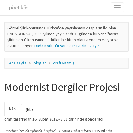
Ana içeriğe atla
pöetikâs
Toggle
navigati
Görsel Şiir konusunda Türkçe'de yayınlanmış kitapların ilki olan
DADA KORKUT, 2009 yılında yayınlandı. O günden bu yana "mısralı
şiirin sonu" konusunda ürkülen bir kitap olarak endam ediyor ve
okurunu arıyor.
Dada Korkut'u satın almak için tıklayın
.
Ana sayfa
bloglar
craft yazmış
Modernist Dergiler Projesi
Bak
(etkin
Birincil sekmeler
(bkz)
sekme)
craft
tarafından 16. Şubat 2012 - 3:51 tarihinde gönderildi
'modernizm dergilerde başladı."
Brown Üniversitesi
1995 yılında