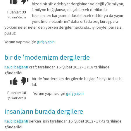
bizde bir şiir edebiyat dergisine? ve değil yüz milyon,
kadar
1 milyon bağışlansa, oluşabilecek dedikodu
iyi
Puanlar:
33
tsunamileri karşısında durabilecek editör ya da yayın
değil!
‘yukarı’ dedin
yönetmeni olabilir mi? daha ortada beş kuruş para
yokken neler neler deniyorken dergiler hakkında.. iyi böyle, parasız,
pulsuz.
Yorum yapmak için
giriş yapın
bir de 'modernizm dergilerde
Kalıcı bağlantı
craft
tarafından 16. Şubat 2012 - 17:18 tarihinde
gönderildi
bir de 'modernizm dergilerde başladı." hayli iddialı bi
Çok iyi!
O
laf.
kadar
iyi
Puanlar:
18
Yorum yapmak için
giriş yapın
değil!
‘yukarı’ dedin
insanların burada dergilere
Kalıcı bağlantı
serkan_isin
tarafından 16. Şubat 2012 - 17:42 tarihinde
gönderildi