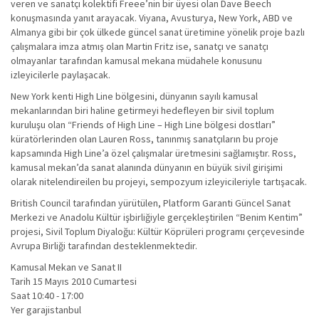
veren ve sanatçı kolektifi Freee’nin bir üyesi olan Dave Beech
konuşmasında yanıt arayacak. Viyana, Avusturya, New York, ABD ve
Almanya gibi bir çok ülkede güncel sanat üretimine yönelik proje bazlı
çalışmalara imza atmış olan Martin Fritz ise, sanatçı ve sanatçı
olmayanlar tarafından kamusal mekana müdahele konusunu
izleyicilerle paylaşacak.
New York kenti High Line bölgesini, dünyanın sayılı kamusal
mekanlarından biri haline getirmeyi hedefleyen bir sivil toplum
kuruluşu olan “Friends of High Line – High Line bölgesi dostları”
küratörlerinden olan Lauren Ross, tanınmış sanatçıların bu proje
kapsamında High Line’a özel çalışmalar üretmesini sağlamıştır. Ross,
kamusal mekan’da sanat alanında dünyanın en büyük sivil girişimi
olarak nitelendireilen bu projeyi, sempozyum izleyicileriyle tartışacak.
British Council tarafından yürütülen, Platform Garanti Güncel Sanat
Merkezi ve Anadolu Kültür işbirliğiyle gerçekleştirilen “Benim Kentim”
projesi, Sivil Toplum Diyaloğu: Kültür Köprüleri programı çerçevesinde
Avrupa Birliği tarafından desteklenmektedir.
Kamusal Mekan ve Sanat II
Tarih 15 Mayıs 2010 Cumartesi
Saat 10:40 - 17:00
Yer garajistanbul