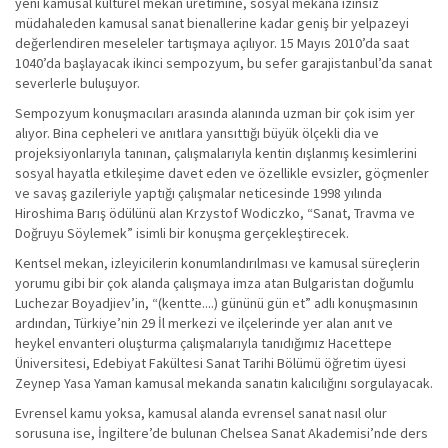
yeni kamusal kültürel mekan üretimine, sosyal mekana izinsiz
müdahaleden kamusal sanat bienallerine kadar geniş bir yelpazeyi
değerlendiren meseleler tartışmaya açılıyor. 15 Mayıs 2010’da saat
1040’da başlayacak ikinci sempozyum, bu sefer garajistanbul’da sanat
severlerle buluşuyor.
Sempozyum konuşmacıları arasında alanında uzman bir çok isim yer
alıyor. Bina cepheleri ve anıtlara yansıttığı büyük ölçekli dia ve
projeksiyonlarıyla tanınan, çalışmalarıyla kentin dışlanmış kesimlerini
sosyal hayatla etkileşime davet eden ve özellikle evsizler, göçmenler
ve savaş gazileriyle yaptığı çalışmalar neticesinde 1998 yılında
Hiroshima Barış ödülünü alan Krzystof Wodiczko, “Sanat, Travma ve
Doğruyu Söylemek” isimli bir konuşma gerçekleştirecek.
Kentsel mekan, izleyicilerin konumlandırılması ve kamusal süreçlerin
yorumu gibi bir çok alanda çalışmaya imza atan Bulgaristan doğumlu
Luchezar Boyadjiev’in, “(kentte....) gününü gün et” adlı konuşmasının
ardından, Türkiye’nin 29 İl merkezi ve ilçelerinde yer alan anıt ve
heykel envanteri oluşturma çalışmalarıyla tanıdığımız Hacettepe
Üniversitesi, Edebiyat Fakültesi Sanat Tarihi Bölümü öğretim üyesi
Zeynep Yasa Yaman kamusal mekanda sanatın kalıcılığını sorgulayacak.
Evrensel kamu yoksa, kamusal alanda evrensel sanat nasıl olur
sorusuna ise, İngiltere’de bulunan Chelsea Sanat Akademisi’nde ders