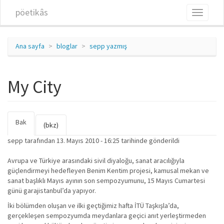
Ana içeriğe atla
pöetikâs
Toggle
navigati
Ana sayfa
bloglar
sepp yazmış
My City
Bak
(etkin
Birincil sekmeler
(bkz)
sekme)
sepp
tarafından 13. Mayıs 2010 - 16:25 tarihinde gönderildi
Avrupa ve Türkiye arasındaki sivil diyaloğu, sanat aracılığıyla
güçlendirmeyi hedefleyen Benim Kentim projesi, kamusal mekan ve
sanat başlıklı Mayıs ayının son sempozyumunu, 15 Mayıs Cumartesi
günü garajistanbul’da yapıyor.
İki bölümden oluşan ve ilki geçtiğimiz hafta İTÜ Taşkışla’da,
gerçekleşen sempozyumda meydanlara geçici anıt yerleştirmeden