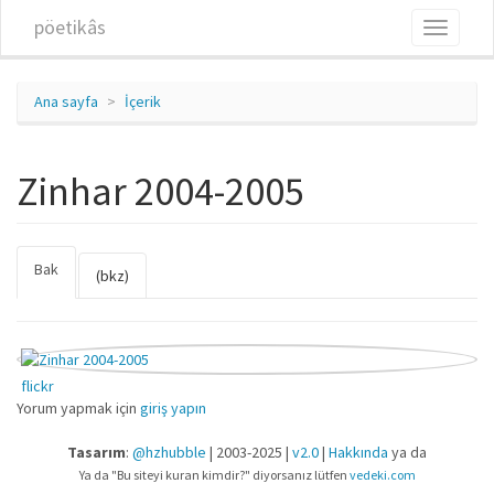
Ana içeriğe atla
pöetikâs
Toggle
navigati
Ana sayfa
İçerik
Zinhar 2004-2005
Bak
(etkin
Birincil sekmeler
(bkz)
sekme)
flickr
Yorum yapmak için
giriş yapın
Tasarım
:
@hzhubble
| 2003-2025 |
v2.0
|
Hakkında
ya da
Ya da "Bu siteyi kuran kimdir?" diyorsanız lütfen
vedeki.com