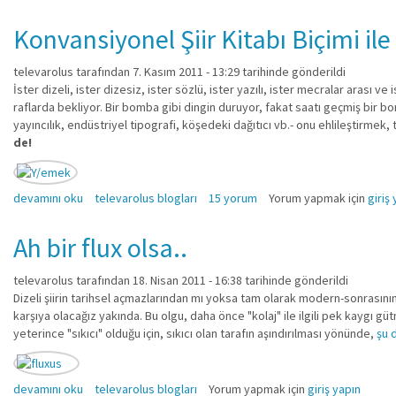
Konvansiyonel Şiir Kitabı Biçimi il
televarolus
tarafından 7. Kasım 2011 - 13:29 tarihinde gönderildi
İster dizeli, ister dizesiz, ister sözlü, ister yazılı, ister mecralar arası v
raflarda bekliyor. Bir bomba gibi dingin duruyor, fakat saatı geçmiş bir bom
yayıncılık, endüstriyel tipografi, köşedeki dağıtıcı vb.- onu ehlileştirmek,
de!
Konvansiyonel Şiir Kitabı Biçimi ile Nereye Kadar? hakkında
devamını oku
televarolus blogları
15 yorum
Yorum yapmak için
giriş
Ah bir flux olsa..
televarolus
tarafından 18. Nisan 2011 - 16:38 tarihinde gönderildi
Dizeli şiirin tarihsel açmazlarından mı yoksa tam olarak modern-sonrasının ge
karşıya olacağız yakında. Bu olgu, daha önce "kolaj" ile ilgili pek kaygı güt
yeterince "sıkıcı" olduğu için, sıkıcı olan tarafın aşındırılması yönünde,
şu 
Ah bir flux olsa.. hakkında
devamını oku
televarolus blogları
Yorum yapmak için
giriş yapın