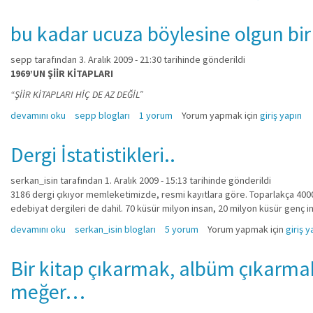
bu kadar ucuza böylesine olgun bir 
sepp
tarafından 3. Aralık 2009 - 21:30 tarihinde gönderildi
1969’UN ŞİİR KİTAPLARI
“ŞİİR KİTAPLARI HİÇ DE AZ DEĞİL”
bu kadar ucuza böylesine olgun bir şiir hakkında
devamını oku
sepp blogları
1 yorum
Yorum yapmak için
giriş yapın
Dergi İstatistikleri..
serkan_isin
tarafından 1. Aralık 2009 - 15:13 tarihinde gönderildi
3186 dergi çıkıyor memleketimizde, resmi kayıtlara göre. Toparlakça 4000 
edebiyat dergileri de dahil. 70 küsür milyon insan, 20 milyon küsür genç 
Dergi İstatistikleri.. hakkında
devamını oku
serkan_isin blogları
5 yorum
Yorum yapmak için
giriş y
Bir kitap çıkarmak, albüm çıkarmak
meğer…