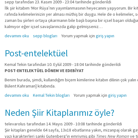
sepp
tarafından 23. Kasım 2009 - 23:04 tarihinde gönderildi
İlk şiir kitabım ‘Mor Rüya’nın yayımlanmasının heyecanını yaşıyorum. Bir
rafında kelimelerinizin yer alması müthiş bir duygu. Hele de o kelimeler
zaman bu şiirleri ortaya çıkarmanın bile başlı başına bir içsel başarı o
kalmıyor eğer içsel savaşlarınızda galip gelmişseniz…
Bir kitap çıkarmak, albüm çıkarmaktan bile daha tarif edilmez bir hismiş
devamını oku
sepp blogları
Yorum yapmak için
giriş yapın
Post-entelektüel
Kemal Tekin
tarafından 10. Eylül 2009 - 18:04 tarihinde gönderildi
POST-ENTELEKTÜEL DÖNEM VE EDEBİYAT
Benim burada, şimdi, kullandığım biçem kimilerine kitabın dilinin çok yalın 
Bülent Kahraman] kitabında.
Post-entelektüel hakkında
devamını oku
Kemal Tekin blogları
Yorum yapmak için
giriş yapın
Neden Şiir Kitaplarımız öyle?
televarolus
tarafından 14. Mayıs 2009 - 10:08 tarihinde gönderildi
Şiir kitapları genelde 64 sayfa, 13x18 ebatlarına yakın, mizanpaj olarak ga
yazı karakterleri sanki Gutenberg'in emriymiş gibi
Times New Roman
ve t