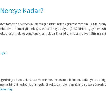
e Nereye Kadar?
e ister tamamen bir boşluk olarak şiir, biçiminden aşırı rahatsız olmuş gibi duru
ba olma ihtimali yüksek. Şiir, etkisini kaybediyor çünkü birileri -yayın enüstri
 tektipleştirmek ve çoğaltmak için tek bir kıyafet giymesini istiyor.
Şiirin ser
 yapın
tirdiği bir zorunluluktan mı bilinmez -ki aslında bilinir mutlaka, yeni bir olgu
memiş bir dilin edebiyatının geldiği noktada neler yaptığını da bize gösteriyor 
denenmiş
: