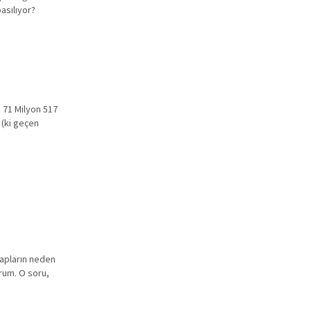
basılıyor?
 71 Milyon 517
(ki geçen
tapların neden
rum. O soru,