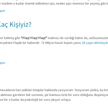
şiir madem o kadar önemli milletimiz için, neden aşırı önemsiz bir şeymiş gibi 
apın
ç Kişiyiz?
bir haltmış gibi
"Flaş! Flaş! Flaş!"
mahreci ile verdiği haber ile, nüfusumuzun
gerçekten Flaşlık bir haberdir- 71 Milyon küsür kişinin yarısı
28 yaşın altındaydı
apın
, mesailerini harcadıkları kitaplar hakkında yazıyorum. Yazıyorum çünkü, bu ki
ye alınması gereken tek sorunun, şiir kamusu üstü bir soru olduğunu düşünüyo
 ve bir o kadar da psikolojik bir soru çıkıyor ortaya.