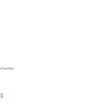
te bunlara
iş