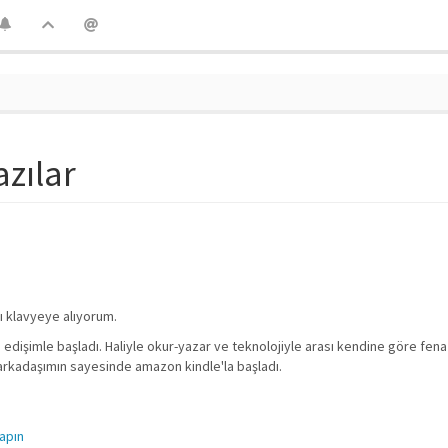
azılar
rı klavyeye alıyorum.
şimle başladı. Haliyle okur-yazar ve teknolojiyle arası kendine göre fena 
 arkadaşımın sayesinde amazon kindle'la başladı.
yapın