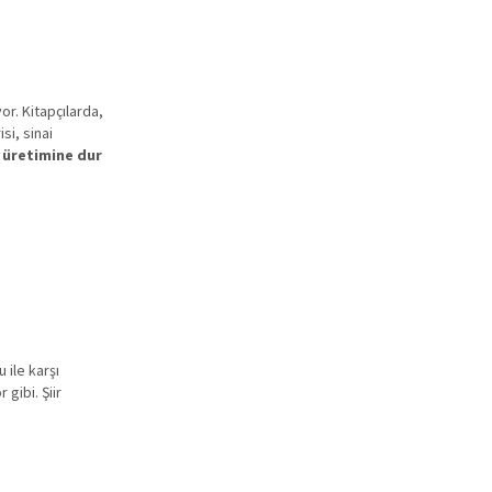
yor. Kitapçılarda,
si, sinai
i üretimine dur
 ile karşı
gibi. Şiir