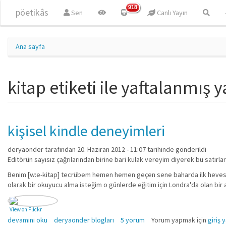
Ana içeriğe atla
918
pöetikâs
Sen
Canlı Yayın
Ana sayfa
kitap etiketi ile yaftalanmış y
kişisel kindle deneyimleri
deryaonder
tarafından 20. Haziran 2012 - 11:07 tarihinde gönderildi
Editörün sayısız çağrılarından birine bari kulak vereyim diyerek bu satırla
Benim [w:e-kitap] tecrübem hemen hemen geçen sene baharda ilk heves edi
olarak bir okuyucu alma isteğim o günlerde eğitim için Londra'da olan bir
View on Flickr
kişisel kindle deneyimleri hakkında
devamını oku
deryaonder blogları
5 yorum
Yorum yapmak için
giriş 