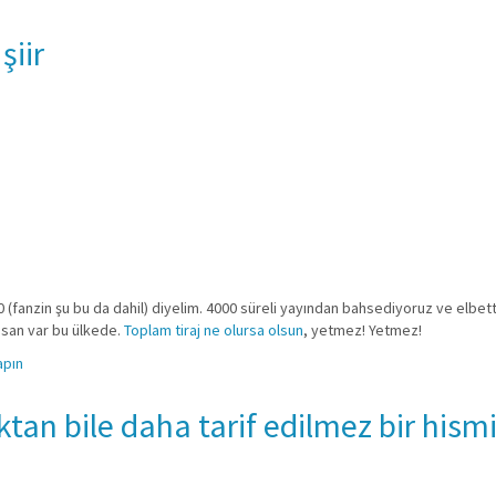
şiir
(fanzin şu bu da dahil) diyelim. 4000 süreli yayından bahsediyoruz ve elbet
insan var bu ülkede.
Toplam tiraj ne olursa olsun
, yetmez! Yetmez!
apın
tan bile daha tarif edilmez bir hism