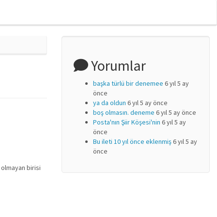
Yorumlar
başka türlü bir denemee
6 yıl 5 ay
önce
ya da oldun
6 yıl 5 ay önce
boş olmasın. deneme
6 yıl 5 ay önce
Posta'nın Şiir Köşesi'nin
6 yıl 5 ay
önce
Bu ileti 10 yıl önce eklenmiş
6 yıl 5 ay
önce
olmayan birisi