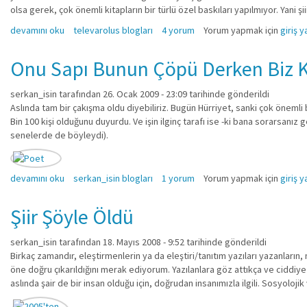
olsa gerek, çok önemli kitapların bir türlü özel baskıları yapılmıyor. Yani 
Neden Şiir Kitaplarımız öyle? hakkında
devamını oku
televarolus blogları
4 yorum
Yorum yapmak için
giriş y
Onu Sapı Bunun Çöpü Derken Biz Ka
serkan_isin
tarafından 26. Ocak 2009 - 23:09 tarihinde gönderildi
Aslında tam bir çakışma oldu diyebiliriz. Bugün Hürriyet, sanki çok önemli 
Bin 100 kişi olduğunu duyurdu. Ve işin ilginç tarafı ise -ki bana sorarsanız 
senelerde de böyleydi).
Onu Sapı Bunun Çöpü Derken Biz Kaç Kişiyiz? hakkında
devamını oku
serkan_isin blogları
1 yorum
Yorum yapmak için
giriş y
Şiir Şöyle Öldü
serkan_isin
tarafından 18. Mayıs 2008 - 9:52 tarihinde gönderildi
Birkaç zamandır, eleştirmenlerin ya da eleştiri/tanıtım yazıları yazanların
öne doğru çıkarıldığını merak ediyorum. Yazılanlara göz attıkça ve ciddi
aslında şair de bir insan olduğu için, doğrudan insanımızla ilgili. Sosyolojik