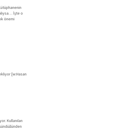
 Kütüphanenin
alıysa… İşte o
çok önemi
bekliyor [w:Hasan
or. Kullanılan
düşündüğünden