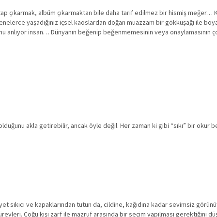
 kitap çıkarmak, albüm çıkarmaktan bile daha tarif edilmez bir hismiş meğer…
, senelerce yaşadığınız içsel kaoslardan doğan muazzam bir gökkuşağı ile boy
lduğunu anlıyor insan… Dünyanın beğenip beğenmemesinin veya onaylamasının 
 meğer… hakkında
olduğunu akla getirebilir, ancak öyle değil. Her zaman ki gibi “sıkı” bir okur 
yet sıkıcı ve kapaklarından tutun da, cildine, kağıdına kadar sevimsiz görünüy
ürevleri. Çoğu kişi zarf ile mazruf arasında bir seçim yapılması gerektiğini 