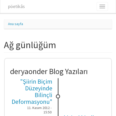
Ana içeriğe atla
pöetikâs
Toggle
navigati
Ana sayfa
Ağ günlüğüm
deryaonder Blog Yazıları
"Şiirin Biçim
Düzeyinde
Bilinçli
Deformasyonu"
11. Kasım 2012 -
15:50