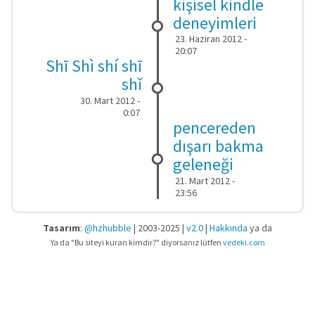
kişisel kindle
deneyimleri
23. Haziran 2012 -
20:07
Shī Shì shí shī
shǐ
30. Mart 2012 -
0:07
pencereden
dışarı bakma
geleneği
21. Mart 2012 -
23:56
Tasarım
:
@hzhubble
| 2003-2025 |
v2.0
|
Hakkında
ya da
Ya da "Bu siteyi kuran kimdir?" diyorsanız lütfen
vedeki.com