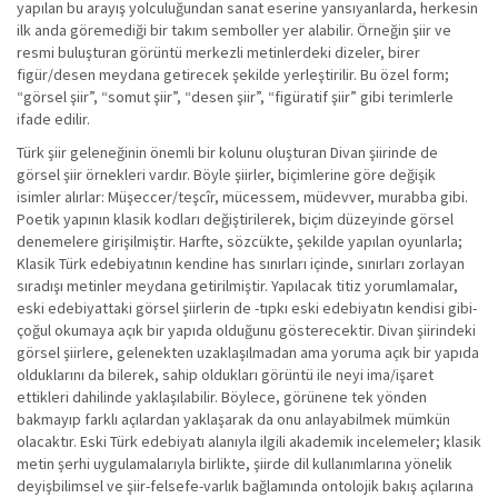
yapılan bu arayış yolculuğundan sanat eserine yansıyanlarda, herkesin
ilk anda göremediği bir takım semboller yer alabilir. Örneğin şiir ve
resmi buluşturan görüntü merkezli metinlerdeki dizeler, birer
figür/desen meydana getirecek şekilde yerleştirilir. Bu özel form;
“görsel şiir”, “somut şiir”, “desen şiir”, “figüratif şiir” gibi terimlerle
ifade edilir.
Türk şiir geleneğinin önemli bir kolunu oluşturan Divan şiirinde de
görsel şiir örnekleri vardır. Böyle şiirler, biçimlerine göre değişik
isimler alırlar: Müşeccer/teşcîr, mücessem, müdevver, murabba gibi.
Poetik yapının klasik kodları değiştirilerek, biçim düzeyinde görsel
denemelere girişilmiştir. Harfte, sözcükte, şekilde yapılan oyunlarla;
Klasik Türk edebiyatının kendine has sınırları içinde, sınırları zorlayan
sıradışı metinler meydana getirilmiştir. Yapılacak titiz yorumlamalar,
eski edebiyattaki görsel şiirlerin de -tıpkı eski edebiyatın kendisi gibi-
çoğul okumaya açık bir yapıda olduğunu gösterecektir. Divan şiirindeki
görsel şiirlere, gelenekten uzaklaşılmadan ama yoruma açık bir yapıda
olduklarını da bilerek, sahip oldukları görüntü ile neyi ima/işaret
ettikleri dahilinde yaklaşılabilir. Böylece, görünene tek yönden
bakmayıp farklı açılardan yaklaşarak da onu anlayabilmek mümkün
olacaktır. Eski Türk edebiyatı alanıyla ilgili akademik incelemeler; klasik
metin şerhi uygulamalarıyla birlikte, şiirde dil kullanımlarına yönelik
deyişbilimsel ve şiir-felsefe-varlık bağlamında ontolojik bakış açılarına