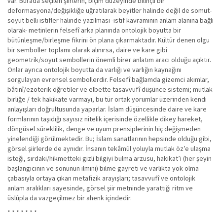
var. Burada seçilen şiirlerin, biçim düzeyinde bilinçli bir
deformasyona/değişikliğe uğratılarak beyitler halinde değil de somut-
soyut belli istifler halinde yazılması -istif kavramının anlam alanına bağlı
olarak- metinlerin felsefî arka planında ontolojik boyutta bir
bütünleşme/birleşme fikrini ön plana çıkarmaktadır. Kültür denen olgu
bir semboller toplamı olarak alınırsa, daire ve kare gibi
geometrik/soyut sembollerin önemli birer anlatım aracı olduğu açıktır.
Onlar ayrıca ontolojik boyutta da varlığı ve varlığın kaynağını
sorgulayan evrensel sembollerdir. Felsefî bağlamda gizemci akımlar,
bâtınî/ezoterik öğretiler ve elbette tasavvufî düşünce sistemi; mutlak
birliğe / tek hakikate varmayı, bu tür ortak yorumlar üzerinden kendi
anlayışları doğrultusunda yaparlar. İslam düşüncesinde daire ve kare
formlarının taşıdığı sayısız nitelik içerisinde özellikle dikey hareket,
döngüsel süreklilik, denge ve uyum prensiplerinin hiç değişmeden
yinelendiği görülmektedir. Bu; İslam sanatlarının hepsinde olduğu gibi,
görsel şiirlerde de aynıdır. İnsanın tekâmül yoluyla mutlak öz’e ulaşma
isteği, sırdaki/hikmetteki gizli bilgiyi bulma arzusu, hakikat’i (her şeyin
başlangıcının ve sonunun ilmini) bilme gayreti ve varlıkta yok olma
çabasıyla ortaya çıkan metafizik arayışları; tasavvufî ve ontolojik
anlam aralıkları sayesinde, görsel şiir metninde yarattığı ritm ve
üslûpla da vazgeçilmez bir ahenk içindedir.
* * * * * * *