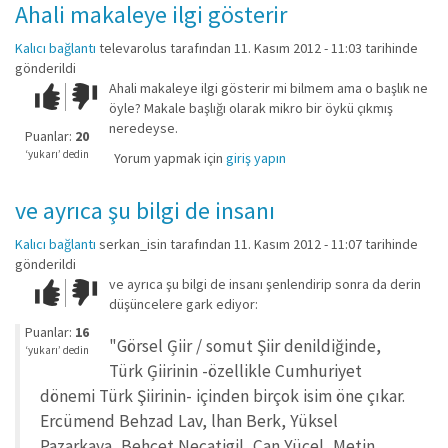
Ahali makaleye ilgi gösterir
Kalıcı bağlantı
televarolus
tarafından 11. Kasım 2012 - 11:03 tarihinde
gönderildi
Ahali makaleye ilgi gösterir mi bilmem ama o başlık ne
Çok iyi!
O
öyle? Makale başlığı olarak mikro bir öykü çıkmış
kadar
neredeyse.
iyi
Puanlar:
20
değil!
‘yukarı’ dedin
Yorum yapmak için
giriş yapın
ve ayrıca şu bilgi de insanı
Kalıcı bağlantı
serkan_isin
tarafından 11. Kasım 2012 - 11:07 tarihinde
gönderildi
ve ayrıca şu bilgi de insanı şenlendirip sonra da derin
Çok iyi!
O
düşüncelere gark ediyor:
kadar
iyi
Puanlar:
16
"Görsel Ģiir / somut Şiir denildiğinde,
değil!
‘yukarı’ dedin
Türk Ģiirinin -özellikle Cumhuriyet
dönemi Türk Şiirinin- içinden birçok isim öne çıkar.
Ercümend Behzad Lav, lhan Berk, Yüksel
Pazarkaya, Behcet Necatigil, Can Yücel, Metin