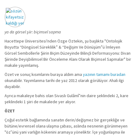
ya da görsel şiir: biçimsel sapma
Hacettepe Üniversitesi'nden Özge Öztekin, şu başlıkta "Ontolojik
Boyutta “Döngüsel Süreklilik” & “Değişim Ve Dönüşüm”ü İmleyen
Görsel Sembollerle Şiirin Biçim Düzeyinde Bilinçli Deformasyonu: Divan
Şiirinde Deyişbilimsel Bir Önceleme Alanı Olarak Biçimsel Sapmalar" bir
makale yayımlamış.
Özet ve sonuç kısımlarını buraya aldım ama
yazının tamamı buradan
okunabilir. Yayımlanma tarihi de yaz 2012 olarak görülüyor. Ahali ilgi
duyabilir.
Ayrıca makaleye bahis olan Sivaslı Gulâmî‟nin daire şeklindeki 2, kare
şeklindeki 1 şiiri de makalede yer alıyor.
ÖZET
Çoğul estetik bağlamında sanatın derin/değişmez bir gerçekliğe ve
bütüne/evrensel olana ulaşma çabası, aslında nesnenin görünmeyen
"öz‟ünü yani varlığın kökenini aramaya yöneliktir. İçe yoğunlaşma ile