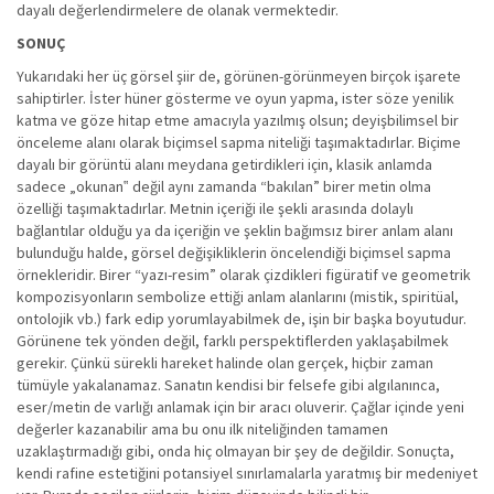
dayalı değerlendirmelere de olanak vermektedir.
SONUÇ
Yukarıdaki her üç görsel şiir de, görünen-görünmeyen birçok işarete
sahiptirler. İster hüner gösterme ve oyun yapma, ister söze yenilik
katma ve göze hitap etme amacıyla yazılmış olsun; deyişbilimsel bir
önceleme alanı olarak biçimsel sapma niteliği taşımaktadırlar. Biçime
dayalı bir görüntü alanı meydana getirdikleri için, klasik anlamda
sadece „okunan‟ değil aynı zamanda “bakılan” birer metin olma
özelliği taşımaktadırlar. Metnin içeriği ile şekli arasında dolaylı
bağlantılar olduğu ya da içeriğin ve şeklin bağımsız birer anlam alanı
bulunduğu halde, görsel değişikliklerin öncelendiği biçimsel sapma
örnekleridir. Birer “yazı-resim” olarak çizdikleri figüratif ve geometrik
kompozisyonların sembolize ettiği anlam alanlarını (mistik, spiritüal,
ontolojik vb.) fark edip yorumlayabilmek de, işin bir başka boyutudur.
Görünene tek yönden değil, farklı perspektiflerden yaklaşabilmek
gerekir. Çünkü sürekli hareket halinde olan gerçek, hiçbir zaman
tümüyle yakalanamaz. Sanatın kendisi bir felsefe gibi algılanınca,
eser/metin de varlığı anlamak için bir aracı oluverir. Çağlar içinde yeni
değerler kazanabilir ama bu onu ilk niteliğinden tamamen
uzaklaştırmadığı gibi, onda hiç olmayan bir şey de değildir. Sonuçta,
kendi rafine estetiğini potansiyel sınırlamalarla yaratmış bir medeniyet