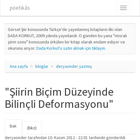
Ana içeriğe atla
pöetikâs
Toggle
navigati
Görsel Şiir konusunda Türkçe'de yayınlanmış kitapların ilki olan
DADA KORKUT, 2009 yılında yayınlandı. O günden bu yana "mısralı
şiirin sonu" konusunda ürkülen bir kitap olarak endam ediyor ve
okurunu arıyor.
Dada Korkut'u satın almak için tıklayın
.
Ana sayfa
bloglar
deryaonder yazmış
"Şiirin Biçim Düzeyinde
Bilinçli Deformasyonu"
Bak
(etkin
Birincil sekmeler
(bkz)
sekme)
deryaonder
tarafından 10. Kasım 2012 - 22:01 tarihinde gönderildi