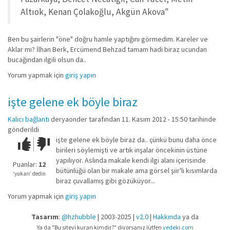
Altıok, Kenan Çolakoğlu, Akgün Akova"
Ben bu şairlerin "öne" doğru hamle yaptığını görmedim. Kareler ve
Aklar mı? İlhan Berk, Ercümend Behzad tamam hadi biraz ucundan
bucağından ilgili olsun da..
Yorum yapmak için
giriş yapın
işte gelene ek böyle biraz
Kalıcı bağlantı
deryaonder
tarafından 11. Kasım 2012 - 15:50 tarihinde
gönderildi
işte gelene ek böyle biraz da.. çünkü bunu daha önce
Çok iyi!
O
birileri söylemişti ve artık inşalar öncekinin üstüne
kadar
yapılıyor. Aslında makale kendi ilgi alanı içerisinde
iyi
Puanlar:
12
bütünlüğü olan bir makale ama görsel şiir'li kısımlarda
değil!
‘yukarı’ dedin
biraz çuvallamış gibi gözüküyor...
Yorum yapmak için
giriş yapın
Tasarım
:
@hzhubble
| 2003-2025 |
v2.0
|
Hakkında
ya da
Ya da "Bu siteyi kuran kimdir?" diyorsanız lütfen
vedeki.com