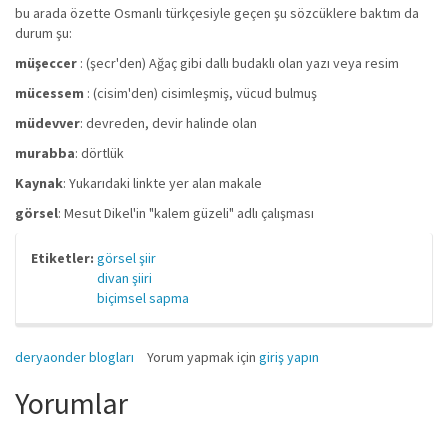
bu arada özette Osmanlı türkçesiyle geçen şu sözcüklere baktım da
durum şu:
müşeccer
: (şecr'den) Ağaç gibi dallı budaklı olan yazı veya resim
mücessem
: (cisim'den) cisimleşmiş, vücud bulmuş
müdevver
: devreden, devir halinde olan
murabba
: dörtlük
Kaynak
: Yukarıdaki linkte yer alan makale
görsel
: Mesut Dikel'in "kalem güzeli" adlı çalışması
Etiketler:
görsel şiir
divan şiiri
biçimsel sapma
deryaonder blogları
Yorum yapmak için
giriş yapın
Yorumlar