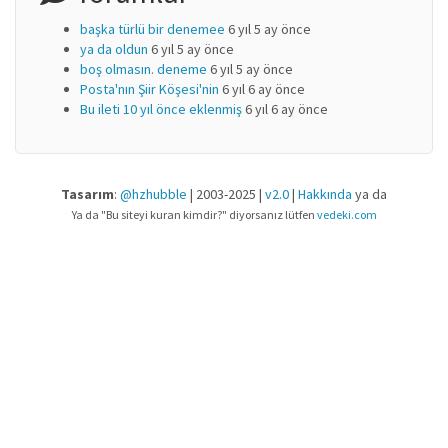
başka türlü bir denemee
6 yıl 5 ay önce
ya da oldun
6 yıl 5 ay önce
boş olmasın. deneme
6 yıl 5 ay önce
Posta'nın Şiir Köşesi'nin
6 yıl 6 ay önce
Bu ileti 10 yıl önce eklenmiş
6 yıl 6 ay önce
Tasarım
:
@hzhubble
| 2003-2025 |
v2.0
|
Hakkında
ya da
Ya da "Bu siteyi kuran kimdir?" diyorsanız lütfen
vedeki.com