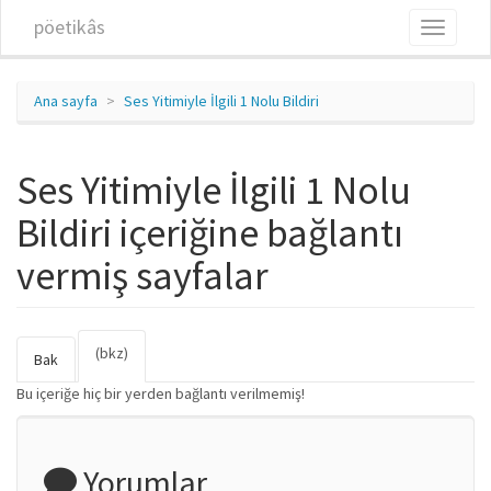
Ana içeriğe atla
pöetikâs
Toggle
navigati
Ana sayfa
Ses Yitimiyle İlgili 1 Nolu Bildiri
Ses Yitimiyle İlgili 1 Nolu
Bildiri içeriğine bağlantı
vermiş sayfalar
(bkz)
(etkin
Birincil sekmeler
Bak
sekme)
Bu içeriğe hiç bir yerden bağlantı verilmemiş!
Yorumlar