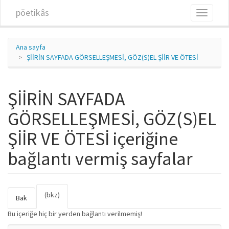
Ana içeriğe atla
pöetikâs
Toggle
navigati
Ana sayfa
ŞİİRİN SAYFADA GÖRSELLEŞMESİ, GÖZ(S)EL ŞİİR VE ÖTESİ
ŞİİRİN SAYFADA
GÖRSELLEŞMESİ, GÖZ(S)EL
ŞİİR VE ÖTESİ içeriğine
bağlantı vermiş sayfalar
(bkz)
(etkin
Birincil sekmeler
Bak
sekme)
Bu içeriğe hiç bir yerden bağlantı verilmemiş!