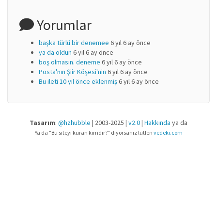
Yorumlar
başka türlü bir denemee
6 yıl 6 ay önce
ya da oldun
6 yıl 6 ay önce
boş olmasın. deneme
6 yıl 6 ay önce
Posta'nın Şiir Köşesi'nin
6 yıl 6 ay önce
Bu ileti 10 yıl önce eklenmiş
6 yıl 6 ay önce
Tasarım
:
@hzhubble
| 2003-2025 |
v2.0
|
Hakkında
ya da
Ya da "Bu siteyi kuran kimdir?" diyorsanız lütfen
vedeki.com