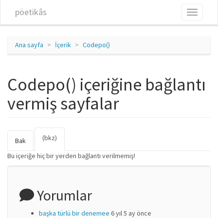
Ana içeriğe atla
pöetikâs
Toggle
navigati
Ana sayfa
İçerik
Codepo()
Codepo() içeriğine bağlantı
vermiş sayfalar
(bkz)
(etkin
Birincil sekmeler
Bak
sekme)
Bu içeriğe hiç bir yerden bağlantı verilmemiş!
Yorumlar
başka türlü bir denemee
6 yıl 5 ay önce