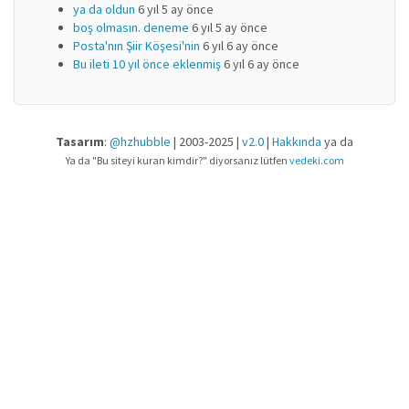
ya da oldun
6 yıl 5 ay önce
boş olmasın. deneme
6 yıl 5 ay önce
Posta'nın Şiir Köşesi'nin
6 yıl 6 ay önce
Bu ileti 10 yıl önce eklenmiş
6 yıl 6 ay önce
Tasarım
:
@hzhubble
| 2003-2025 |
v2.0
|
Hakkında
ya da
Ya da "Bu siteyi kuran kimdir?" diyorsanız lütfen
vedeki.com