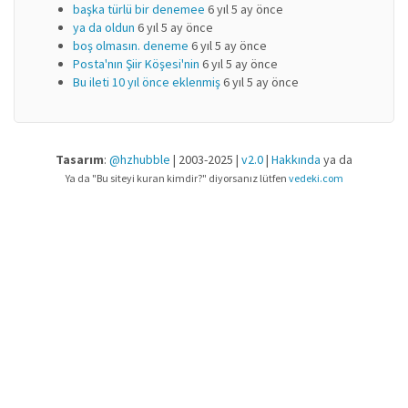
başka türlü bir denemee
6 yıl 5 ay önce
ya da oldun
6 yıl 5 ay önce
boş olmasın. deneme
6 yıl 5 ay önce
Posta'nın Şiir Köşesi'nin
6 yıl 5 ay önce
Bu ileti 10 yıl önce eklenmiş
6 yıl 5 ay önce
Tasarım
:
@hzhubble
| 2003-2025 |
v2.0
|
Hakkında
ya da
Ya da "Bu siteyi kuran kimdir?" diyorsanız lütfen
vedeki.com