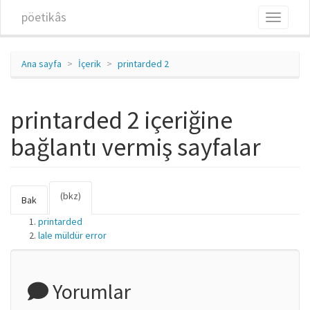
Ana içeriğe atla
pöetikâs
Toggle
navigati
Ana sayfa
İçerik
printarded 2
printarded 2 içeriğine
bağlantı vermiş sayfalar
(bkz)
(etkin
Birincil sekmeler
Bak
sekme)
printarded
lale müldür error
Yorumlar