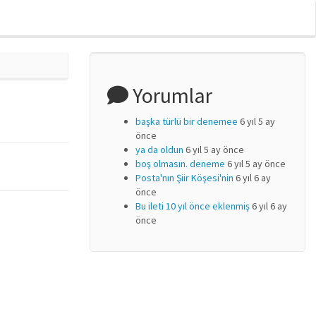
Yorumlar
başka türlü bir denemee
6 yıl 5 ay
önce
ya da oldun
6 yıl 5 ay önce
boş olmasın. deneme
6 yıl 5 ay önce
Posta'nın Şiir Köşesi'nin
6 yıl 6 ay
önce
Bu ileti 10 yıl önce eklenmiş
6 yıl 6 ay
önce