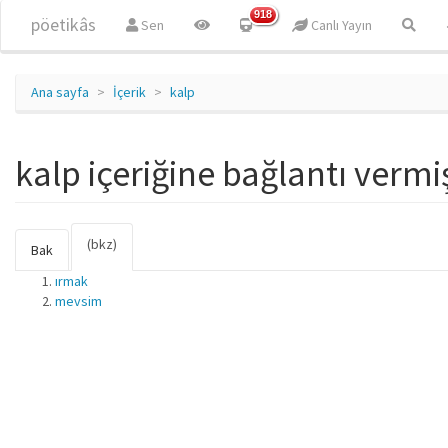
Ana içeriğe atla
918
pöetikâs
Sen
Canlı Yayın
Ana sayfa
İçerik
kalp
kalp içeriğine bağlantı vermi
(bkz)
(etkin
Birincil sekmeler
Bak
sekme)
ırmak
mevsim