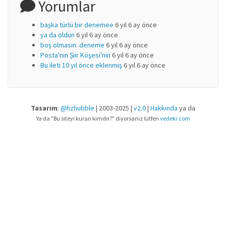
Yorumlar
başka türlü bir denemee
6 yıl 6 ay önce
ya da oldun
6 yıl 6 ay önce
boş olmasın. deneme
6 yıl 6 ay önce
Posta'nın Şiir Köşesi'nin
6 yıl 6 ay önce
Bu ileti 10 yıl önce eklenmiş
6 yıl 6 ay önce
Tasarım
:
@hzhubble
| 2003-2025 |
v2.0
|
Hakkında
ya da
Ya da "Bu siteyi kuran kimdir?" diyorsanız lütfen
vedeki.com