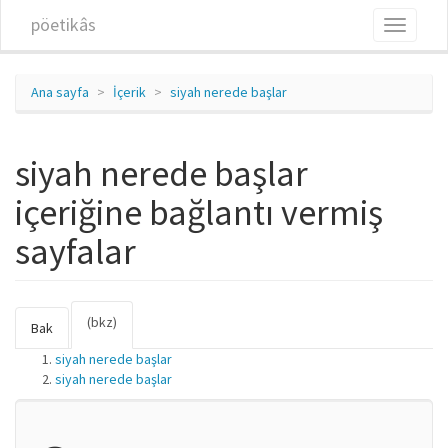
Ana içeriğe atla
pöetikâs
Toggle
navigati
Ana sayfa
İçerik
siyah nerede başlar
siyah nerede başlar
içeriğine bağlantı vermiş
sayfalar
(bkz)
(etkin
Birincil sekmeler
Bak
sekme)
siyah nerede başlar
siyah nerede başlar