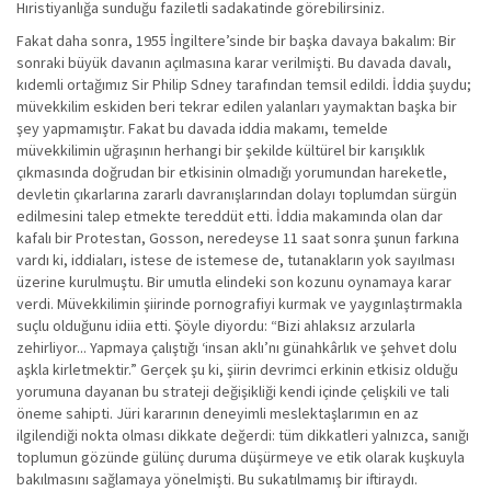
Hıristiyanlığa sunduğu faziletli sadakatinde görebilirsiniz.
Fakat daha sonra, 1955 İngiltere’sinde bir başka davaya bakalım: Bir
sonraki büyük davanın açılmasına karar verilmişti. Bu davada davalı,
kıdemli ortağımız Sir Philip Sdney tarafından temsil edildi. İddia şuydu;
müvekkilim eskiden beri tekrar edilen yalanları yaymaktan başka bir
şey yapmamıştır. Fakat bu davada iddia makamı, temelde
müvekkilimin uğraşının herhangi bir şekilde kültürel bir karışıklık
çıkmasında doğrudan bir etkisinin olmadığı yorumundan hareketle,
devletin çıkarlarına zararlı davranışlarından dolayı toplumdan sürgün
edilmesini talep etmekte tereddüt etti. İddia makamında olan dar
kafalı bir Protestan, Gosson, neredeyse 11 saat sonra şunun farkına
vardı ki, iddiaları, istese de istemese de, tutanakların yok sayılması
üzerine kurulmuştu. Bir umutla elindeki son kozunu oynamaya karar
verdi. Müvekkilimin şiirinde pornografiyi kurmak ve yaygınlaştırmakla
suçlu olduğunu idiia etti. Şöyle diyordu: “Bizi ahlaksız arzularla
zehirliyor... Yapmaya çalıştığı ‘insan aklı’nı günahkârlık ve şehvet dolu
aşkla kirletmektir.” Gerçek şu ki, şiirin devrimci erkinin etkisiz olduğu
yorumuna dayanan bu strateji değişikliği kendi içinde çelişkili ve tali
öneme sahipti. Jüri kararının deneyimli meslektaşlarımın en az
ilgilendiği nokta olması dikkate değerdi: tüm dikkatleri yalnızca, sanığı
toplumun gözünde gülünç duruma düşürmeye ve etik olarak kuşkuyla
bakılmasını sağlamaya yönelmişti. Bu sukatılmamış bir iftiraydı.