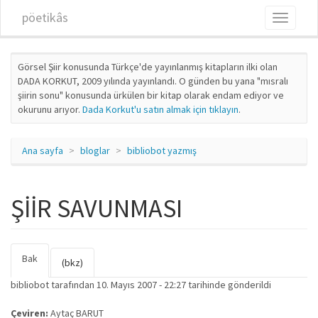
Ana içeriğe atla
pöetikâs
Toggle
navigati
Görsel Şiir konusunda Türkçe'de yayınlanmış kitapların ilki olan
DADA KORKUT, 2009 yılında yayınlandı. O günden bu yana "mısralı
şiirin sonu" konusunda ürkülen bir kitap olarak endam ediyor ve
okurunu arıyor.
Dada Korkut'u satın almak için tıklayın
.
Ana sayfa
bloglar
bibliobot yazmış
ŞİİR SAVUNMASI
Bak
(etkin
Birincil sekmeler
(bkz)
sekme)
bibliobot
tarafından 10. Mayıs 2007 - 22:27 tarihinde gönderildi
Çeviren:
Aytaç BARUT