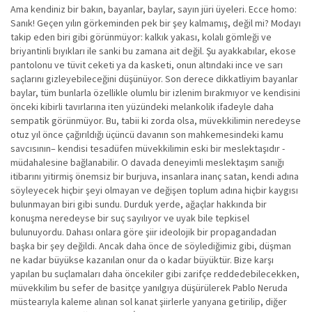
Ama kendiniz bir bakın, bayanlar, baylar, sayın jüri üyeleri. Ecce homo:
Sanık! Geçen yılın görkeminden pek bir şey kalmamış, değil mi? Modayı
takip eden biri gibi görünmüyor: kalkık yakası, kolalı gömleği ve
briyantinli bıyıkları ile sanki bu zamana ait değil. Şu ayakkabılar, ekose
pantolonu ve tüvit ceketi ya da kasketi, onun altındaki ince ve sarı
saçlarını gizleyebileceğini düşünüyor. Son derece dikkatliyim bayanlar
baylar, tüm bunlarla özellikle olumlu bir izlenim bırakmıyor ve kendisini
önceki kibirli tavırlarına iten yüzündeki melankolik ifadeyle daha
sempatik görünmüyor. Bu, tabii ki zorda olsa, müvekkilimin neredeyse
otuz yıl önce çağırıldığı üçüncü davanın son mahkemesindeki kamu
savcısının– kendisi tesadüfen müvekkilimin eski bir meslektaşıdır -
müdahalesine bağlanabilir. O davada deneyimli meslektaşım sanığı
itibarını yitirmiş önemsiz bir burjuva, insanlara inanç satan, kendi adına
söyleyecek hiçbir şeyi olmayan ve değişen toplum adına hiçbir kaygısı
bulunmayan biri gibi sundu. Durduk yerde, ağaçlar hakkında bir
konuşma neredeyse bir suç sayılıyor ve uyak bile tepkisel
bulunuyordu. Dahası onlara göre şiir ideolojik bir propagandadan
başka bir şey değildi. Ancak daha önce de söylediğimiz gibi, düşman
ne kadar büyükse kazanılan onur da o kadar büyüktür. Bize karşı
yapılan bu suçlamaları daha öncekiler gibi zarifçe reddedebilecekken,
müvekkilim bu sefer de basitçe yanılgıya düşürülerek Pablo Neruda
müstearıyla kaleme alınan sol kanat şiirlerle yanyana getirilip, diğer