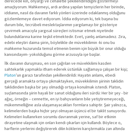
derecede kin, önyargı ve cehaletle şekillendirildiğini göstermeyi
amaçlıyorum. Mahkemeyi, ardı ardına yapılan temyizlerin her birinde,
iddianın, nasıl da davanın farklı yönleri üzerinde odaklanmış olduğunu
gözlemlemeye davet ediyorum. İddia ediyorum ki, tek başına bu
durum bile, tecrübeli meslektaşlarımın yargılamayı bir gösteriye
çevirmek amacıyla yargısal süreçleri istismar etmek niyetinde
bulunduklarına karine teşkil etmektedir. Evet, yanlış anlamadınız. Zira,
edebi eleştiri daima şiirin, böylelikle de müvekkilimin -ki onu bu
mahkeme huzurunda temsil etmenin benim için büyük bir onur olduğu
kanısındayım- yokolduğunu görme arzusuyla işe başlar.
İlk davanın duruşması, en son çağrılan ve müvekkilimi kasden
sahtekarlık yapmakla itham ederek üstünlük sağlamaya çalışan bir kişi;
Platon
’un garazı tarafından şekillendirildi: Hayatın anlamı, ebedi
gerçeği aramakta ortaya çıkmaktayken, müvekkilimin şiirinin taklidin
taklidinden başka bir şey olmadığı ortaya konulmak istendi. Platon,
suçlamasında şiirin hayali bir sanat olduğunu ileri sürdü: Her bir şey - bir
ağaç, örneğin – cennette, en iyi bahçıvanların bile yetiştiremeyeceği,
mükemmelliğine asla ulaşamayacakları formlara sahiptir. Şair yalnızca,
kelimelerden başka hiçbir şeyi olmayan üçüncü el bir taklit sunuyordu.
Kelimeleri kullanırken sorumlu davranmak yerine, saf bir etkinin
dirayetine ulaşmak için onları kendi çıkarları için kullandı. Böylece o,
harflerin yerlerini değiştirerek dilin köklerini karıştırmakla zan altında