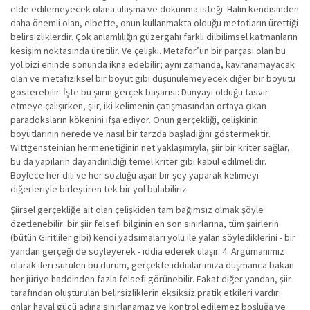
elde edilemeyecek olana ulaşma ve dokunma isteği. Halin kendisinden
daha önemli olan, elbette, onun kullanmakta olduğu metotların ürettiği
belirsizliklerdir. Çok anlamlılığın güzergahı farklı dilbilimsel katmanların
kesişim noktasında üretilir. Ve çelişki. Metafor’un bir parçası olan bu
yol bizi eninde sonunda ikna edebilir; aynı zamanda, kavranamayacak
olan ve metafiziksel bir boyut gibi düşünülemeyecek diğer bir boyutu
gösterebilir. İşte bu şiirin gerçek başarısı: Dünyayı olduğu tasvir
etmeye çalışırken, şiir, iki kelimenin çatışmasından ortaya çıkan
paradoksların kökenini ifşa ediyor. Onun gerçekliği, çelişkinin
boyutlarının nerede ve nasıl bir tarzda başladığını göstermektir.
Wittgensteinian hermenetiğinin net yaklaşımıyla, şiir bir kriter sağlar,
bu da yapıların dayandırıldığı temel kriter gibi kabul edilmelidir.
Böylece her dili ve her sözlüğü aşan bir şey yaparak kelimeyi
diğerleriyle birleştiren tek bir yol bulabiliriz.
Şiirsel gerçekliğe ait olan çelişkiden tam bağımsız olmak şöyle
özetlenebilir: bir şiir felsefi bilginin en son sınırlarına, tüm şairlerin
(bütün Giritliler gibi) kendi yadsımaları yolu ile yalan söylediklerini - bir
yandan gerçeği de söyleyerek - iddia ederek ulaşır. 4. Argümanımız
olarak ileri sürülen bu durum, gerçekte iddialarımıza düşmanca bakan
her jüriye haddinden fazla felsefi görünebilir. Fakat diğer yandan, şiir
tarafından oluşturulan belirsizliklerin eksiksiz pratik etkileri vardır:
onlar hayal gücü adına sınırlanamaz ve kontrol edilemez boşluğa ve