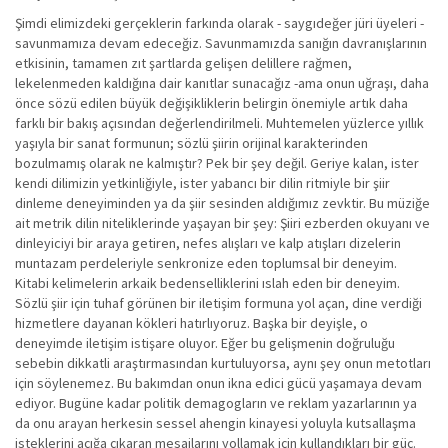
Şimdi elimizdeki gerçeklerin farkında olarak - saygıdeğer jüri üyeleri -
savunmamıza devam edeceğiz. Savunmamızda sanığın davranışlarının
etkisinin, tamamen zıt şartlarda gelişen delillere rağmen,
lekelenmeden kaldığına dair kanıtlar sunacağız -ama onun uğraşı, daha
önce sözü edilen büyük değişikliklerin belirgin önemiyle artık daha
farklı bir bakış açısından değerlendirilmeli. Muhtemelen yüzlerce yıllık
yaşıyla bir sanat formunun; sözlü şiirin orijinal karakterinden
bozulmamış olarak ne kalmıştır? Pek bir şey değil. Geriye kalan, ister
kendi dilimizin yetkinliğiyle, ister yabancı bir dilin ritmiyle bir şiir
dinleme deneyiminden ya da şiir sesinden aldığımız zevktir. Bu müziğe
ait metrik dilin niteliklerinde yaşayan bir şey: Şiiri ezberden okuyanı ve
dinleyiciyi bir araya getiren, nefes alışları ve kalp atışları dizelerin
muntazam perdeleriyle senkronize eden toplumsal bir deneyim.
Kitabi kelimelerin arkaik bedenselliklerini ıslah eden bir deneyim.
Sözlü şiir için tuhaf görünen bir iletişim formuna yol açan, dine verdiği
hizmetlere dayanan kökleri hatırlıyoruz. Başka bir deyişle, o
deneyimde iletişim istişare oluyor. Eğer bu gelişmenin doğruluğu
sebebin dikkatli araştırmasından kurtuluyorsa, aynı şey onun metotları
için söylenemez. Bu bakımdan onun ikna edici gücü yaşamaya devam
ediyor. Bugüne kadar politik demagogların ve reklam yazarlarının ya
da onu arayan herkesin sessel ahengin kinayesi yoluyla kutsallaşma
isteklerini açığa çıkaran mesajlarını yollamak için kullandıkları bir güç.