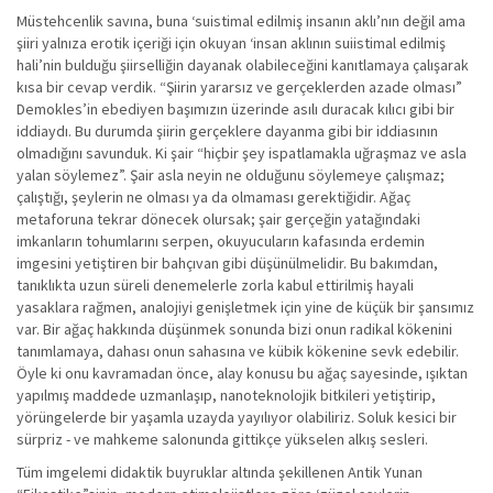
Müstehcenlik savına, buna ‘suistimal edilmiş insanın aklı’nın değil ama
şiiri yalnıza erotik içeriği için okuyan ‘insan aklının suiistimal edilmiş
hali’nin bulduğu şiirselliğin dayanak olabileceğini kanıtlamaya çalışarak
kısa bir cevap verdik. “Şiirin yararsız ve gerçeklerden azade olması”
Demokles’in ebediyen başımızın üzerinde asılı duracak kılıcı gibi bir
iddiaydı. Bu durumda şiirin gerçeklere dayanma gibi bir iddiasının
olmadığını savunduk. Ki şair “hiçbir şey ispatlamakla uğraşmaz ve asla
yalan söylemez”. Şair asla neyin ne olduğunu söylemeye çalışmaz;
çalıştığı, şeylerin ne olması ya da olmaması gerektiğidir. Ağaç
metaforuna tekrar dönecek olursak; şair gerçeğin yatağındaki
imkanların tohumlarını serpen, okuyucuların kafasında erdemin
imgesini yetiştiren bir bahçıvan gibi düşünülmelidir. Bu bakımdan,
tanıklıkta uzun süreli denemelerle zorla kabul ettirilmiş hayali
yasaklara rağmen, analojiyi genişletmek için yine de küçük bir şansımız
var. Bir ağaç hakkında düşünmek sonunda bizi onun radikal kökenini
tanımlamaya, dahası onun sahasına ve kübik kökenine sevk edebilir.
Öyle ki onu kavramadan önce, alay konusu bu ağaç sayesinde, ışıktan
yapılmış maddede uzmanlaşıp, nanoteknolojik bitkileri yetiştirip,
yörüngelerde bir yaşamla uzayda yayılıyor olabiliriz. Soluk kesici bir
sürpriz - ve mahkeme salonunda gittikçe yükselen alkış sesleri.
Tüm imgelemi didaktik buyruklar altında şekillenen Antik Yunan