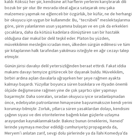
kaldı: Köksüz her şiir, kendisine ait harflerin yerlerini karıştırarak dili
bozuk bir şiir olur. Bir mısrada ideal ağaca sataşarak onu şaka
malzemesi yapmak ne eğlenceli bir özgürlük, bir küfür, ne de herhangi
bir okuyucu için uygun bir kullanımdır. Bu, “tecrübeli” meslektaşlarıma
göre, şiirin yalanlarının usun yaşamına bulaşan ve en çok da erkekleri
çocuklara, daha da kötüsü kadınlara dönüştüren sari bir hastalık
olduğuna dair makul bir delil teşkil eder. Platon bu yüzden,
müvekkilimin mesleğini icradan men, ülkeden sürgün edilmesi ve tüm
şiir kitaplarının halk tarafından yakılması isteğiyle en ağır cezayı talep
etmiştir.
Günün jürisi davalıyı delil yetersizliğinden beraat ettirdi. Fakat iddia
makamı davayı temyize götürecek bir dayanak buldu. Müvekkilim,
birbiri ardına açılan davalarla uğraşırken her şeye rağmen ayakta
kalmayı başardı. Yüzyıllar boyunca süren baskılara ve itiyadın önemli
ölçüde değişmesine rağmen yine de çok şaşırtıcı işler yapmayı
başarmıştır. Daha sonraları, sıradan okuyucu iyice sıradanlaşmadan
önce, edebiyatın patronlarının himayesine başvurmaksızın kendi yerini
korumayı bilmiştir. Zorluk, yıllarca süren yasaklardan dolayı, kendisini
çağının siyasi ve dini otoritelerine bağımlı kılan güçlerle uzlaşma
arayışından kaynaklanmaktadır. Bakınız bunun örneklerini, ‘Aeneid’
lerinde yaymaya mecbur edildiği cumhuriyetçi propaganda da,
Meryem’i anlatan zarif, sevgi dolu şiirlerinde ya da İlahi Komedya’da