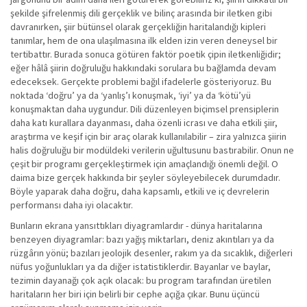
şekilde şifrelenmiş dili gerçeklik ve bilinç arasında bir iletken gibi
davranırken, şiir bütünsel olarak gerçekliğin haritalandığı kipleri
tanımlar, hem de ona ulaşılmasına ilk elden izin veren deneysel bir
tertibattır. Burada sonuca götüren faktör poetik çipin iletkenliğidir;
eğer hâlâ şiirin doğruluğu hakkındaki sorulara bu bağlamda devam
edeceksek. Gerçekte problemi bağıl ifadelerle gösteriyoruz. Bu
noktada ‘doğru’ ya da ‘yanlış’ı konuşmak, ‘iyi’ ya da ‘kötü’yü
konuşmaktan daha uygundur. Dili düzenleyen biçimsel prensiplerin
daha katı kurallara dayanması, daha özenli icrası ve daha etkili şiir,
araştırma ve keşif için bir araç olarak kullanılabilir – zira yalnızca şiirin
halis doğruluğu bir modüldeki verilerin uğultusunu bastırabilir. Onun ne
çeşit bir programı gerçekleştirmek için amaçlandığı önemli değil. O
daima bize gerçek hakkında bir şeyler söyleyebilecek durumdadır.
Böyle yaparak daha doğru, daha kapsamlı, etkili ve iç devrelerin
performansı daha iyi olacaktır.
Bunların ekrana yansıttıkları diyagramlardır - dünya haritalarına
benzeyen diyagramlar: bazı yağış miktarları, deniz akıntıları ya da
rüzgârın yönü; bazıları jeolojik desenler, rakım ya da sıcaklık, diğerleri
nüfus yoğunlukları ya da diğer istatistiklerdir. Bayanlar ve baylar,
tezimin dayanağı çok açık olacak: bu program tarafından üretilen
haritaların her biri için belirli bir cephe açığa çıkar. Bunu üçüncü