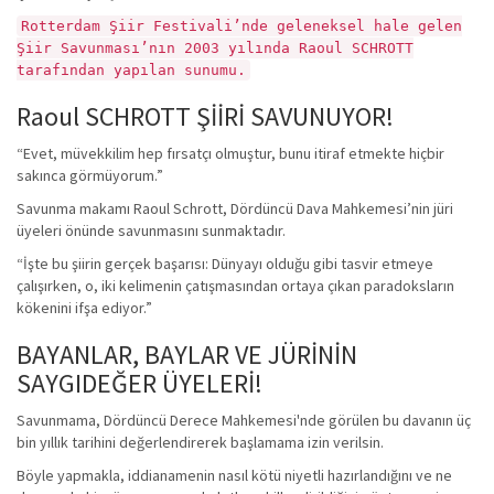
Rotterdam Şiir Festivali’nde geleneksel hale gelen
Şiir Savunması’nın 2003 yılında Raoul SCHROTT
tarafından yapılan sunumu.
Raoul SCHROTT ŞİİRİ SAVUNUYOR!
“Evet, müvekkilim hep fırsatçı olmuştur, bunu itiraf etmekte hiçbir
sakınca görmüyorum.”
Savunma makamı Raoul Schrott, Dördüncü Dava Mahkemesi’nin jüri
üyeleri önünde savunmasını sunmaktadır.
“İşte bu şiirin gerçek başarısı: Dünyayı olduğu gibi tasvir etmeye
çalışırken, o, iki kelimenin çatışmasından ortaya çıkan paradoksların
kökenini ifşa ediyor.”
BAYANLAR, BAYLAR VE JÜRİNİN
SAYGIDEĞER ÜYELERİ!
Savunmama, Dördüncü Derece Mahkemesi'nde görülen bu davanın üç
bin yıllık tarihini değerlendirerek başlamama izin verilsin.
Böyle yapmakla, iddianamenin nasıl kötü niyetli hazırlandığını ve ne