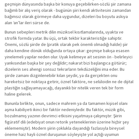
geçmişin dünyasında başka bir konuya geçebilirken-sözlü şiir zamana
bağımlı bir alış veriş olarak - bugünün şiiri kendi aktivitesini zamandan
bağımsız olarak görmeye daha uygundur, dizeleri bu boyutu askıya
alan ‘an’lar ileri sürse de.
Bunun sebepleri metrik dilin müziksel kısıtlamalarında, uyakta ve
strofik formda yatar. Bu üçü, ortak tekbir karakteristiğe sahiptir.
Önemi, sözlü şiirde de (pratik olarak pek önemli olmadığı halde) şiir
daha kendine dönük olduğunda ortaya çıkar: geçmişe bakışa esasen
yinelemeli yapılar neden olur. Uyak kelimeye ait sesinin ön - belirleyici
yankısından başka bir şey değildir; nakarat bizi başlangıca götürür;
dizelerin ses ahengi sonsuz tekrarların tekdüzeliğini ima eder. Bu
şiirde zamanı dizginlenebilir kılan şeydir, ya da gerçekten onu
hareketsiz bir noktaya getirir, öznel faktöre, ne selüloidin ne de dijital
plastiğin sağlayamayacağı, dayanıklı bir nitelik veren tek bir form
haline gelerek.
Bununla birlikte, onun, sadece mahrem ya da tamamen kişisel olanı
aşma kabiliyeti ikinci bir faktör nedeniyledir. Bu faktör, müzik gibi,
bozulmamış yazının devrimci etkisini yaşatmaya çalışmıştır: Şiirin
figüratif dili (edebiyat onun retorik yeteneklerinin üzerine hiçbir şey
eklememiştir). Modern şiirin çoklukla dayandığı fazlasıyla bireysel
öneme haiz hayli öznel duruşunun söyleyişte yol açtığı uyumun