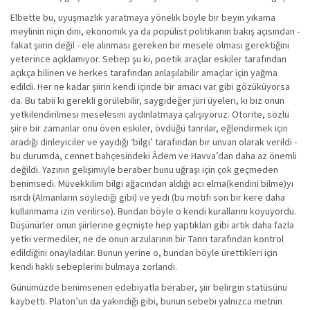
Elbette bu, uyuşmazlık yaratmaya yönelik böyle bir beyin yıkama
meylinin niçin dini, ekonomik ya da popülist politikanın bakış açısından -
fakat şiirin değil - ele alınması gereken bir mesele olması gerektiğini
yeterince açıklamıyor. Sebep şu ki, poetik araçlar eskiler tarafından
açıkça bilinen ve herkes tarafından anlaşılabilir amaçlar için yağma
edildi. Her ne kadar şiirin kendi içinde bir amacı var gibi gözüküyorsa
da. Bu tabii ki gerekli görülebilir, saygıdeğer jüri üyeleri, ki biz onun
yetkilendirilmesi meselesini aydınlatmaya çalışıyoruz. Otorite, sözlü
şiire bir zamanlar onu öven eskiler, övdüğü tanrılar, eğlendirmek için
aradığı dinleyiciler ve yaydığı ‘bilgi’ tarafından bir unvan olarak verildi -
bu durumda, cennet bahçesindeki Âdem ve Havva’dan daha az önemli
değildi. Yazının gelişimiyle beraber bunu uğraşı için çok geçmeden
benimsedi. Müvekkilim bilgi ağacından aldığı acı elma(kendini bilme)yı
ısırdı (Almanların söylediği gibi) ve yedi (bu motifi son bir kere daha
kullanmama izin verilirse). Bundan böyle o kendi kurallarını koyuyordu.
Düşünürler onun şiirlerine geçmişte hep yaptıkları gibi artık daha fazla
yetki vermediler, ne de onun arzularının bir Tanrı tarafından kontrol
edildiğini onayladılar. Bunun yerine o, bundan böyle ürettikleri için
kendi haklı sebeplerini bulmaya zorlandı.
Günümüzde benimsenen edebiyatla beraber, şiir belirgin statüsünü
kaybetti. Platon’un da yakındığı gibi, bunun sebebi yalnızca metnin