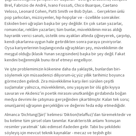
Brel, Fabrizio de André, Ivano Fossati, Chico Buarque, Caetano
Veloso, Leonard Cohen, Patti Smith ve Bob Dylan… Gerçekten ünlü
pop şarkıcıları, müzisyenler, hip-hopçılar ve - özellikle sonrakiler.
Eskiden beri uğraşları başka bir şey değildir. En çok satan yazarlar,
romancılar, reklâm yazarları; tüm bunlar, müvekkilimin miras aldığı
hayranlık verici sanatı, üstelik onu ayakları altında çiğneyerek, çarpıtıp,
kendi çıkarlarına uygun hale getirdikten sonra paraya çeviriyorlar.
Oysa kariyerlerinin başlangıcında uğraştıkları şey, müvekkilimin de
meşgul olduğu (klasik Yunan sezgisinden) başka bir şey değil. Fakat
kendini beğenmişlik bunu itiraf etmeyi engelliyor.
Ve işte problemimizin kökenine daha da yaklaştık, bunlardan biri-
söylemek için müsaadenizi diliyorum-üç yüz yıllık tarihimiz boyunca
görmezden gelindi. Zira müvekkilime karşı ileri sürülen çeşitli
suçlamalar yalnızca, müvekkilimin, onu yaşayan bir ölü gibi kıyıya
savuran ve Akdeniz’in poetik mirasını unutkanlığın girdabında boğan
medya devrimi ile çatışması gerçeğinden çıkartılmıştır. Kalan tek soru;
onun(şairin) uğraşının gerçekliğini ve değerini feda edip etmediğidir.
Almanca ‘Dichtung(Şiir)’ kelimesi ‘Diktion(telaffuz)’dan türemektedir ve
bu kelime tüm şiirsel olanı tanımlar. Karakteristik anlamı ‘konuşan
resimler yaratmak’ taki edimsel ifadeden gelir. Tabii bu şekildeki
söyleyiş için mevcut teknik kaynaklar - mecaz ve teşbih gibi