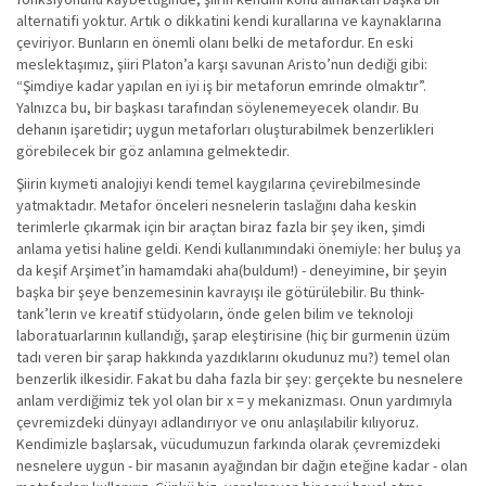
alternatifi yoktur. Artık o dikkatini kendi kurallarına ve kaynaklarına
çeviriyor. Bunların en önemli olanı belki de metafordur. En eski
meslektaşımız, şiiri Platon’a karşı savunan Aristo’nun dediği gibi:
“Şimdiye kadar yapılan en iyi iş bir metaforun emrinde olmaktır”.
Yalnızca bu, bir başkası tarafından söylenemeyecek olandır. Bu
dehanın işaretidir; uygun metaforları oluşturabilmek benzerlikleri
görebilecek bir göz anlamına gelmektedir.
Şiirin kıymeti analojiyi kendi temel kaygılarına çevirebilmesinde
yatmaktadır. Metafor önceleri nesnelerin taslağını daha keskin
terimlerle çıkarmak için bir araçtan biraz fazla bir şey iken, şimdi
anlama yetisi haline geldi. Kendi kullanımındaki önemiyle: her buluş ya
da keşif Arşimet’in hamamdaki aha(buldum!) - deneyimine, bir şeyin
başka bir şeye benzemesinin kavrayışı ile götürülebilir. Bu think-
tank’lerın ve kreatif stüdyoların, önde gelen bilim ve teknoloji
laboratuarlarının kullandığı, şarap eleştirisine (hiç bir gurmenin üzüm
tadı veren bir şarap hakkında yazdıklarını okudunuz mu?) temel olan
benzerlik ilkesidir. Fakat bu daha fazla bir şey: gerçekte bu nesnelere
anlam verdiğimiz tek yol olan bir x = y mekanizması. Onun yardımıyla
çevremizdeki dünyayı adlandırıyor ve onu anlaşılabilir kılıyoruz.
Kendimizle başlarsak, vücudumuzun farkında olarak çevremizdeki
nesnelere uygun - bir masanın ayağından bir dağın eteğine kadar - olan