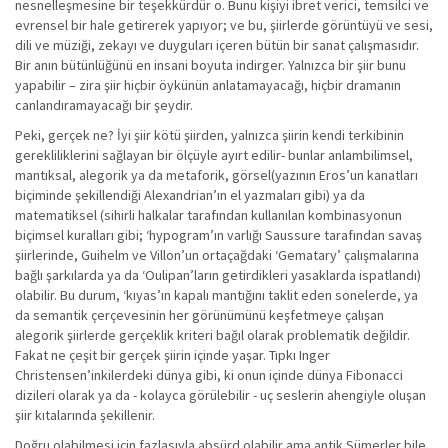
nesnelleşmesine bir teşekkürdür o. Bunu kişiyi ibret verici, temsilci ve
evrensel bir hale getirerek yapıyor; ve bu, şiirlerde görüntüyü ve sesi,
dili ve müziği, zekayı ve duyguları içeren bütün bir sanat çalışmasıdır.
Bir anın bütünlüğünü en insani boyuta indirger. Yalnızca bir şiir bunu
yapabilir – zira şiir hiçbir öykünün anlatamayacağı, hiçbir dramanın
canlandıramayacağı bir şeydir.
Peki, gerçek ne? İyi şiir kötü şiirden, yalnızca şiirin kendi terkibinin
gerekliliklerini sağlayan bir ölçüyle ayırt edilir- bunlar anlambilimsel,
mantıksal, alegorik ya da metaforik, görsel(yazının Eros’un kanatları
biçiminde şekillendiği Alexandrian’ın el yazmaları gibi) ya da
matematiksel (sihirli halkalar tarafından kullanılan kombinasyonun
biçimsel kuralları gibi; ‘hypogram’ın varlığı Saussure tarafından savaş
şiirlerinde, Guihelm ve Villon’un ortaçağdaki ‘Gematary’ çalışmalarına
bağlı şarkılarda ya da ‘Oulipan’ların getirdikleri yasaklarda ispatlandı)
olabilir. Bu durum, ‘kıyas’ın kapalı mantığını taklit eden sonelerde, ya
da semantik çerçevesinin her görünümünü keşfetmeye çalışan
alegorik şiirlerde gerçeklik kriteri bağıl olarak problematik değildir.
Fakat ne çeşit bir gerçek şiirin içinde yaşar. Tıpkı Inger
Christensen’inkilerdeki dünya gibi, ki onun içinde dünya Fibonacci
dizileri olarak ya da - kolayca görülebilir - uç seslerin ahengiyle oluşan
şiir kıtalarında şekillenir.
Doğru olabilmesi için fazlasıyla absürd olabilir ama antik Sümerler bile