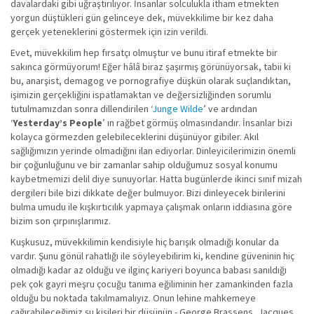
davalardaki gibi uğraştırılıyor. İnsanlar solculukla itham etmekten
yorgun düştükleri gün gelinceye dek, müvekkilime bir kez daha
gerçek yeteneklerini göstermek için izin verildi.
Evet, müvekkilim hep fırsatçı olmuştur ve bunu itiraf etmekte bir
sakınca görmüyorum! Eğer hâlâ biraz şaşırmış görünüyorsak, tabii ki
bu, anarşist, demagog ve pornografiye düşkün olarak suçlandıktan,
işimizin gerçekliğini ispatlamaktan ve değersizliğinden sorumlu
tutulmamızdan sonra dillendirilen ‘
Junge Wilde
’ ve ardından
‘
Yesterday’s People
’ ın rağbet görmüş olmasındandır. İnsanlar bizi
kolayca görmezden gelebileceklerini düşünüyor gibiler. Akıl
sağlığımızın yerinde olmadığını ilan ediyorlar. Dinleyicilerimizin önemli
bir çoğunluğunu ve bir zamanlar sahip olduğumuz sosyal konumu
kaybetmemizi delil diye sunuyorlar. Hatta bugünlerde ikinci sınıf mizah
dergileri bile bizi dikkate değer bulmuyor. Bizi dinleyecek birilerini
bulma umudu ile kışkırtıcılık yapmaya çalışmak onların iddiasına göre
bizim son çırpınışlarımız.
Kuşkusuz, müvekkilimin kendisiyle hiç barışık olmadığı konular da
vardır. Şunu gönül rahatlığı ile söyleyebilirim ki, kendine güveninin hiç
olmadığı kadar az olduğu ve ilginç kariyeri boyunca babası sanıldığı
pek çok gayri meşru çocuğu tanıma eğiliminin her zamankinden fazla
olduğu bu noktada takılmamalıyız. Onun lehine mahkemeye
çağırabileceğimiz şu kişileri bir düşünün - George Brassens, Jacques