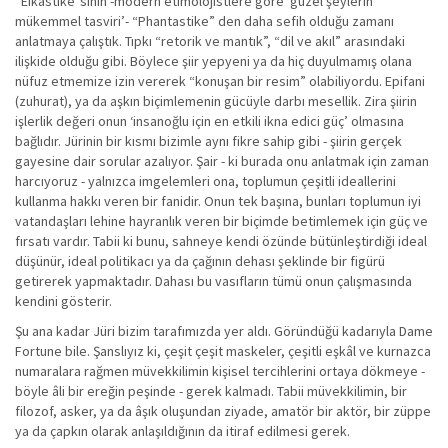
“Eikastike”sinin -modern etimolojistlere göre ‘güzel şeylerin
mükemmel tasviri’- “Phantastike” den daha sefih olduğu zamanı
anlatmaya çalıştık. Tıpkı “retorik ve mantık”, “dil ve akıl” arasındaki
ilişkide olduğu gibi. Böylece şiir yepyeni ya da hiç duyulmamış olana
nüfuz etmemize izin vererek “konuşan bir resim” olabiliyordu. Epifani
(zuhurat), ya da aşkın biçimlemenin gücüyle darbı mesellik. Zira şiirin
işlerlik değeri onun ‘insanoğlu için en etkili ikna edici güç’ olmasına
bağlıdır. Jürinin bir kısmı bizimle aynı fikre sahip gibi - şiirin gerçek
gayesine dair sorular azalıyor. Şair - ki burada onu anlatmak için zaman
harcıyoruz - yalnızca imgelemleri ona, toplumun çeşitli ideallerini
kullanma hakkı veren bir fanidir. Onun tek başına, bunları toplumun iyi
vatandaşları lehine hayranlık veren bir biçimde betimlemek için güç ve
fırsatı vardır. Tabii ki bunu, sahneye kendi özünde bütünleştirdiği ideal
düşünür, ideal politikacı ya da çağının dehası şeklinde bir figürü
getirerek yapmaktadır. Dahası bu vasıfların tümü onun çalışmasında
kendini gösterir.
Şu ana kadar Jüri bizim tarafımızda yer aldı. Göründüğü kadarıyla Dame
Fortune bile. Şanslıyız ki, çeşit çeşit maskeler, çeşitli eşkâl ve kurnazca
numaralara rağmen müvekkilimin kişisel tercihlerini ortaya dökmeye -
böyle âli bir ereğin peşinde - gerek kalmadı. Tabii müvekkilimin, bir
filozof, asker, ya da âşık oluşundan ziyade, amatör bir aktör, bir züppe
ya da çapkın olarak anlaşıldığının da itiraf edilmesi gerek.