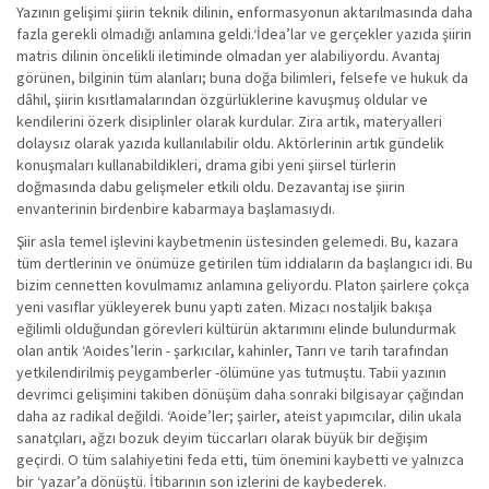
Yazının gelişimi şiirin teknik dilinin, enformasyonun aktarılmasında daha
fazla gerekli olmadığı anlamına geldi.‘İdea’lar ve gerçekler yazıda şiirin
matris dilinin öncelikli iletiminde olmadan yer alabiliyordu. Avantaj
görünen, bilginin tüm alanları; buna doğa bilimleri, felsefe ve hukuk da
dâhil, şiirin kısıtlamalarından özgürlüklerine kavuşmuş oldular ve
kendilerini özerk disiplinler olarak kurdular. Zira artık, materyalleri
dolaysız olarak yazıda kullanılabilir oldu. Aktörlerinin artık gündelik
konuşmaları kullanabildikleri, drama gibi yeni şiirsel türlerin
doğmasında dabu gelişmeler etkili oldu. Dezavantaj ise şiirin
envanterinin birdenbire kabarmaya başlamasıydı.
Şiir asla temel işlevini kaybetmenin üstesinden gelemedi. Bu, kazara
tüm dertlerinin ve önümüze getirilen tüm iddiaların da başlangıcı idi. Bu
bizim cennetten kovulmamız anlamına geliyordu. Platon şairlere çokça
yeni vasıflar yükleyerek bunu yaptı zaten. Mizacı nostaljik bakışa
eğilimli olduğundan görevleri kültürün aktarımını elinde bulundurmak
olan antik ‘Aoides’lerin - şarkıcılar, kahinler, Tanrı ve tarih tarafından
yetkilendirilmiş peygamberler -ölümüne yas tutmuştu. Tabii yazının
devrimci gelişimini takiben dönüşüm daha sonraki bilgisayar çağından
daha az radikal değildi. ‘Aoide’ler; şairler, ateist yapımcılar, dilin ukala
sanatçıları, ağzı bozuk deyim tüccarları olarak büyük bir değişim
geçirdi. O tüm salahiyetini feda etti, tüm önemini kaybetti ve yalnızca
bir ‘yazar’a dönüştü. İtibarının son izlerini de kaybederek.