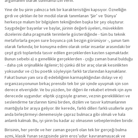
argümanım olarak sunmama izin verin.
Yine de bu şiirin yalnızca tek bir karakteristiğini kapsıyor. Öznelliğin
girdi ve çıktıları ile bir modül olarak tanımlanan ‘Şiir’ ve ‘Dünya’
herkesçe malum bir bilgiişlem tekniğinden başka bir şey oluşturur.
Saygıdeğer bayanlar ve baylar, jürinin değerli üyeleri, müvekkilim
dizelerini daha pragmatik terimlerle gösterdiğinde - tüm bu teknik
metaforlarla geçen sure boyunca çok bezgin görünüyor -, şunun tam
olarak farkında; bir konuşma edimi olarak onlar insanlar arasındaki bir
çeşit gizli toplantıda tasvir edilen gerçeklerden kasten sapmaktadır.
Bunun sebebi a) o genellikle gerçeklerden - çoğu zaman banal bulduğu
- daha çok orijinallikle ilgilenir; b) çünkü dil bir araç olarak kesinlikten
yoksundur ve c) bu poetik söyleyişin farklı tarzlarından kaynaklanır.
Fakat bunun yanı sıra d) edebiliğinin karmaşıklığından dolayı ve e)
organizasyonunun birkaç prensibi tek bir şiir içinde uyuşmak için son
derece elverişlidir. Ve bu yüzden, bir diğeri ile rekabet etmek için aynı
derecede uygundur: eliptik çizgisiyle gramer, veznin gereklilikleri ve
seslendirme tarzlarının tümü birden, dizilim ve tasvir katmanlarının
mantığıyla bir araya geliyor. Bir kerede, farklı dilleri farklı usullerle aynı
anda birleştirmeyi denemesiyle çapraz bulmaca gibi olmalı ve hala
anlamlı kalmalı. Bu, iyi şiirin bu kadar az olmasının sebeplerinden biridir.
Birisinin, her yerde ve her zaman geçerli olan tek bir gerçeği bulma
azmi, klasik Yunan sezgisinde şiirin eros’udur: kavranamayacak ve