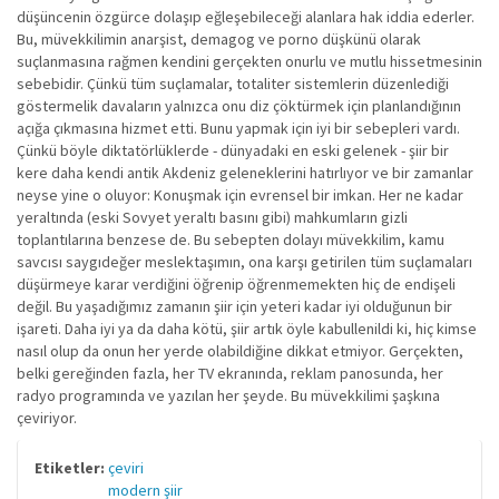
düşüncenin özgürce dolaşıp eğleşebileceği alanlara hak iddia ederler.
Bu, müvekkilimin anarşist, demagog ve porno düşkünü olarak
suçlanmasına rağmen kendini gerçekten onurlu ve mutlu hissetmesinin
sebebidir. Çünkü tüm suçlamalar, totaliter sistemlerin düzenlediği
göstermelik davaların yalnızca onu diz çöktürmek için planlandığının
açığa çıkmasına hizmet etti. Bunu yapmak için iyi bir sebepleri vardı.
Çünkü böyle diktatörlüklerde - dünyadaki en eski gelenek - şiir bir
kere daha kendi antik Akdeniz geleneklerini hatırlıyor ve bir zamanlar
neyse yine o oluyor: Konuşmak için evrensel bir imkan. Her ne kadar
yeraltında (eski Sovyet yeraltı basını gibi) mahkumların gizli
toplantılarına benzese de. Bu sebepten dolayı müvekkilim, kamu
savcısı saygıdeğer meslektaşımın, ona karşı getirilen tüm suçlamaları
düşürmeye karar verdiğini öğrenip öğrenmemekten hiç de endişeli
değil. Bu yaşadığımız zamanın şiir için yeteri kadar iyi olduğunun bir
işareti. Daha iyi ya da daha kötü, şiir artık öyle kabullenildi ki, hiç kimse
nasıl olup da onun her yerde olabildiğine dikkat etmiyor. Gerçekten,
belki gereğinden fazla, her TV ekranında, reklam panosunda, her
radyo programında ve yazılan her şeyde. Bu müvekkilimi şaşkına
çeviriyor.
Etiketler:
çeviri
modern şiir