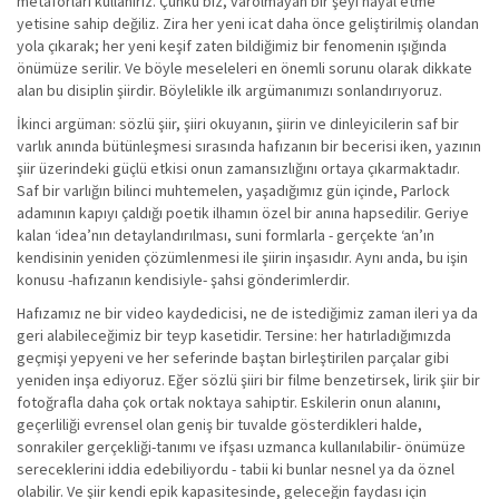
metaforları kullanırız. Çünkü biz, varolmayan bir şeyi hayal etme
yetisine sahip değiliz. Zira her yeni icat daha önce geliştirilmiş olandan
yola çıkarak; her yeni keşif zaten bildiğimiz bir fenomenin ışığında
önümüze serilir. Ve böyle meseleleri en önemli sorunu olarak dikkate
alan bu disiplin şiirdir. Böylelikle ilk argümanımızı sonlandırıyoruz.
İkinci argüman: sözlü şiir, şiiri okuyanın, şiirin ve dinleyicilerin saf bir
varlık anında bütünleşmesi sırasında hafızanın bir becerisi iken, yazının
şiir üzerindeki güçlü etkisi onun zamansızlığını ortaya çıkarmaktadır.
Saf bir varlığın bilinci muhtemelen, yaşadığımız gün içinde, Parlock
adamının kapıyı çaldığı poetik ilhamın özel bir anına hapsedilir. Geriye
kalan ‘idea’nın detaylandırılması, suni formlarla - gerçekte ‘an’ın
kendisinin yeniden çözümlenmesi ile şiirin inşasıdır. Aynı anda, bu işin
konusu -hafızanın kendisiyle- şahsi gönderimlerdir.
Hafızamız ne bir video kaydedicisi, ne de istediğimiz zaman ileri ya da
geri alabileceğimiz bir teyp kasetidir. Tersine: her hatırladığımızda
geçmişi yepyeni ve her seferinde baştan birleştirilen parçalar gibi
yeniden inşa ediyoruz. Eğer sözlü şiiri bir filme benzetirsek, lirik şiir bir
fotoğrafla daha çok ortak noktaya sahiptir. Eskilerin onun alanını,
geçerliliği evrensel olan geniş bir tuvalde gösterdikleri halde,
sonrakiler gerçekliği-tanımı ve ifşası uzmanca kullanılabilir- önümüze
sereceklerini iddia edebiliyordu - tabii ki bunlar nesnel ya da öznel
olabilir. Ve şiir kendi epik kapasitesinde, geleceğin faydası için