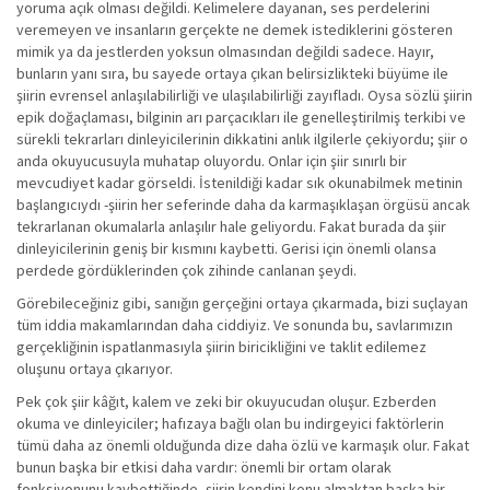
yoruma açık olması değildi. Kelimelere dayanan, ses perdelerini
veremeyen ve insanların gerçekte ne demek istediklerini gösteren
mimik ya da jestlerden yoksun olmasından değildi sadece. Hayır,
bunların yanı sıra, bu sayede ortaya çıkan belirsizlikteki büyüme ile
şiirin evrensel anlaşılabilirliği ve ulaşılabilirliği zayıfladı. Oysa sözlü şiirin
epik doğaçlaması, bilginin arı parçacıkları ile genelleştirilmiş terkibi ve
sürekli tekrarları dinleyicilerinin dikkatini anlık ilgilerle çekiyordu; şiir o
anda okuyucusuyla muhatap oluyordu. Onlar için şiir sınırlı bir
mevcudiyet kadar görseldi. İstenildiği kadar sık okunabilmek metinin
başlangıcıydı -şiirin her seferinde daha da karmaşıklaşan örgüsü ancak
tekrarlanan okumalarla anlaşılır hale geliyordu. Fakat burada da şiir
dinleyicilerinin geniş bir kısmını kaybetti. Gerisi için önemli olansa
perdede gördüklerinden çok zihinde canlanan şeydi.
Görebileceğiniz gibi, sanığın gerçeğini ortaya çıkarmada, bizi suçlayan
tüm iddia makamlarından daha ciddiyiz. Ve sonunda bu, savlarımızın
gerçekliğinin ispatlanmasıyla şiirin biricikliğini ve taklit edilemez
oluşunu ortaya çıkarıyor.
Pek çok şiir kâğıt, kalem ve zeki bir okuyucudan oluşur. Ezberden
okuma ve dinleyiciler; hafızaya bağlı olan bu indirgeyici faktörlerin
tümü daha az önemli olduğunda dize daha özlü ve karmaşık olur. Fakat
bunun başka bir etkisi daha vardır: önemli bir ortam olarak
fonksiyonunu kaybettiğinde, şiirin kendini konu almaktan başka bir