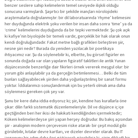
benzer seslere sahip kelimelerin temel seviyede ilişkili olduğu
sonucuna varmışlardı. Şaşırtıcı bir şekilde inançları nörolojideki
araştırmalarla doğrulanmıştır: bir dil laboratuarında ‘rhyme’ kelimesini
her duyduğunda elektrik şoku verilen bir insan daha sonra ‘time’ ya da
‘crime’ kelimelerini duyduğunda da bir tepki vermektedir. Şu çok açık
ki kafiye’nin biyolojide bir temeli vardır, gerçeklik bir hak olarak onun
kendi doğruluğundadır. Fakat metne bağlı grafikleri birleştiren şiir,
nesne şiiri nedir? Burada da yeniden yazılacak bir poetikaya
ihtiyacımız var. Şu da söylenebilir ki, elbette, bu görsel figürler en
sonunda doğada var olan yapıların figüratif taklitleri ile antik Yunan
düşüncesinde benzerliğe dair fikirleri örnek vererek meşgul olur: bir
yorum gibi anlaşılabilir ya da gerçeğin betimlenmesi… Belki de tüm
bunları sağlayabilecek şiirden daha yoğunlaştırılmış bir sanat formu
yoktur. İddialarımızı sonuçlandırmak için bu yeterli olmalı ama daha
söylenmesi gereken çok şey var.
Şunu bir kere daha iddia ediyoruz ki; şiir, kendine has kurallarla öne
çıkar: dilin farklı sistematik düzenlemeleriyle. Dil ve düşünce iç içe
geçtiğinden beri her ikisi de hakikati kendiliğinden içermektedir;
Kökeni kelimelerdeyse şiiri yapan herşey doğrudur. Bu bakış açısından
şiir - analojinin modern çerçevesini riske atarak- bir çeşit modül gibi
görülebilir, kıtalar devre kartları, ve dizeler devreler olarak. Bu IT
jargonunu bir adım daha ileri götürerek görebiliriz ki, şiirin dikkatli bir