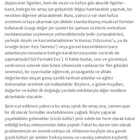
düşüncenin figürleri, hem de vezin ve kafiye gibi akustik figürler -
basit, belirgin bir amaç için geliştirildi: Bilgiyi hatırlanabilir yapmak, bir
nesilden diğerine aktarabilmek. Bunu, yalnızca var olan hafıza
sistemini ortaya çıkarmak için dildeki standartlaşmış müziksel formları
kullanarak (saygı değer jüri üyeleri bir şarkının sözlerini melodisini
mırıldanmadan söylemeye yeltendiklerinde belki zorlanabilirler),
yerleşik deyim ve kavramlarla(Homer’in Kurnaz Odysseus’u, ya da
örneğin bizim ‘Aziz Tanrımız’) veya görsel benzerliklerin bariz
anlamlarıyla nesnelere belirgin karakterizasyonlar vererek de
yapmaktadır(‘Gül Parmaklı Eos’). O halde bunlar, sesi ve görüntüyü
senkronize ederek olan biteni zihnimizde canlanan bir film gibi(akıl
sineması), bir oyun kadar eğlenceli, propaganda ve ahlaki
değerlerden oluşan geniş içerikli tarihsel anlatılar ve eğitici
dokümanlar üretmek için kullanılabilir. Böylece, o günün koşulları,
değerler ve kültür ilk doğduğu yerdeki imkânlarıyla diğer nesillere
aktarılabilir olacaktır.
Şiirin icat edilmesi yalnızca bu amaç içindi. Bu amaç ona, zamanı aşan
bir dil olarak formüller üretebilmesini sağladı. Böyle yaparak
yaşatılabilen gelenekler (sözlü kültür) şiirin edebi bir form olarak kabul
edildiği birkaç milenyumdan daha yaşlıdır. Fakat bu durum tam olarak
problemimizin en önemli noktası idi. Alfabenin keşfiyle olsa gerek
(yazılı kültür) şiir aniden fonksiyonunu ve varoluş sebebini kaybetti.