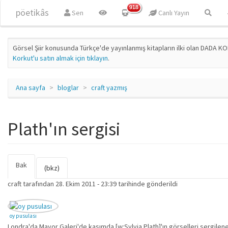
Ana içeriğe atla
918
pöetikâs
Sen
Canlı Yayın
Görsel Şiir konusunda Türkçe'de yayınlanmış kitapların ilki olan DADA KO
Korkut'u satın almak için tıklayın
.
Ana sayfa
bloglar
craft yazmış
Plath'ın sergisi
Bak
(etkin
Birincil sekmeler
(bkz)
sekme)
craft
tarafından 28. Ekim 2011 - 23:39 tarihinde gönderildi
oy pusulası
Londra'da Mayor Galeri'de kasımda [w:Sylvia Plath]'ın görselleri sergilenec