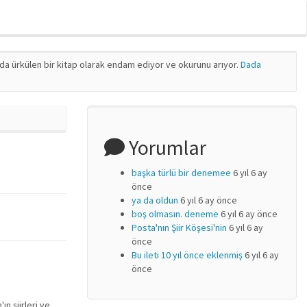
nda ürkülen bir kitap olarak endam ediyor ve okurunu arıyor.
Dada
Yorumlar
başka türlü bir denemee
6 yıl 6 ay
önce
ya da oldun
6 yıl 6 ay önce
boş olmasın. deneme
6 yıl 6 ay önce
Posta'nın Şiir Köşesi'nin
6 yıl 6 ay
önce
Bu ileti 10 yıl önce eklenmiş
6 yıl 6 ay
önce
n şiirleri ve