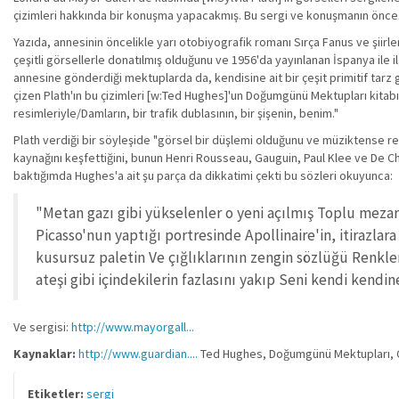
çizimleri hakkında bir konuşma yapacakmış. Bu sergi ve konuşmanın öncesi
Yazıda, annesinin öncelikle yarı otobiyografik romanı Sırça Fanus ve şiirler
çeşitli görsellerle donatılmış olduğunu ve 1956'da yayınlanan İspanya ile ilg
annesine gönderdiği mektuplarda da, kendisine ait bir çeşit primitif tarz g
çizen Plath'ın bu çizimleri [w:Ted Hughes]'un Doğumgünü Mektupları kitabınd
resimleriyle/Damların, bir trafik dublasının, bir şişenin, benim."
Plath verdiği bir söyleşide "görsel bir düşlemi olduğunu ve müziktense re
kaynağını keşfettiğini, bunun Henri Rousseau, Gauguin, Paul Klee ve De Chir
baktığımda Hughes'a ait şu parça da dikkatimi çekti bu sözleri okuyunca:
"Metan gazı gibi yükselenler o yeni açılmış Toplu mezar
Picasso'nun yaptığı portresinde Apollinaire'in, itirazlar
kusursuz paletin Ve çığlıklarının zengin sözlüğü Renkle
ateşi gibi içindekilerin fazlasını yakıp Seni kendi kendi
Ve sergisi:
http://www.mayorgall...
Kaynaklar:
http://www.guardian....
Ted Hughes, Doğumgünü Mektupları, Çevi
Etiketler:
sergi