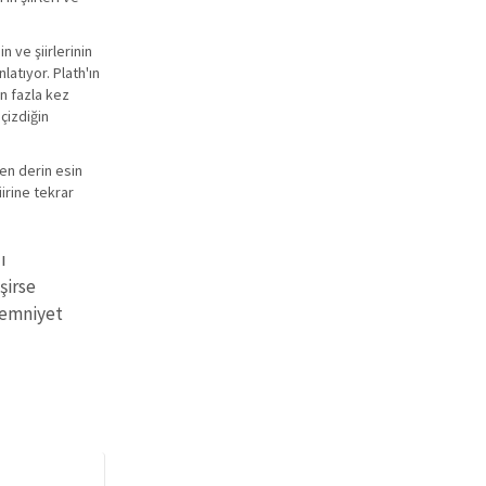
 ve şiirlerinin
latıyor. Plath'ın
en fazla kez
çizdiğin
en derin esin
irine tekrar
ı
şirse
 emniyet