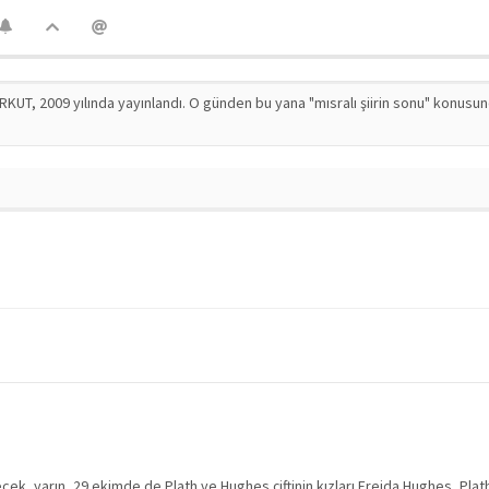
RKUT, 2009 yılında yayınlandı. O günden bu yana "mısralı şiirin sonu" konusu
ek, yarın, 29 ekimde de Plath ve Hughes çiftinin kızları Freida Hughes, Plath'ı