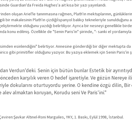
nde Guardian'da Freida Hughes'a ait kısa bir yazı yayınlandı.
inden oluşan Ariel'le tanınmasına rağmen, Plath'ın mektuplarının, günlüklerinin
ili bir makalesinin Plath'ın çizdiğiİspanyol balıkçı tekneleriyle sunulduğunu an
eliştirmekte olduğunu yazdığı belirtiliyor. Ayrıca bir nesneyi genellikle bird
a konu edilmiş. Özellikle de "Senin Paris'in" şiirinde, "- sanki el yordamıyla 
simden esinlendiğini" belirtiyor. Annesine gönderdiği bir diğer mektupta da 
ico gibi primitifler olduğunu yazıyor. Bu yazıya eklemek için Senin Paris'in şi
dan Verdun'deki. Senin için bütün bunlar Estetik bir ayrıntıyd
a önceden karşılık veren O hedef işaretiyle. Ve gözün Nereye ili
riyle dokularını oturtuyordu yerine. O kendine özgü dilin, Bir
ne alev almaktan koruyan, Korudu seni Ve Paris'ini."
ren:Şavkar Altınel-Roni Marguiles, YKY, 1. Baskı, Eylül 1998, İstanbul.