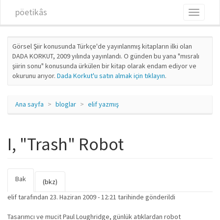
Ana içeriğe atla
pöetikâs
Toggle
navigati
Görsel Şiir konusunda Türkçe'de yayınlanmış kitapların ilki olan
DADA KORKUT, 2009 yılında yayınlandı. O günden bu yana "mısralı
şiirin sonu" konusunda ürkülen bir kitap olarak endam ediyor ve
okurunu arıyor.
Dada Korkut'u satın almak için tıklayın
.
Ana sayfa
bloglar
elif yazmış
I, "Trash" Robot
Bak
(etkin
Birincil sekmeler
(bkz)
sekme)
elif
tarafından 23. Haziran 2009 - 12:21 tarihinde gönderildi
Tasarımcı ve mucit Paul Loughridge, günlük atıklardan robot