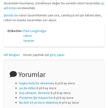
tasarımları hazırlamış. Görülmeye değer bu sevimli robot tasarımları
şu
adresten
incelenebilir.
Şurada da
robot tasarımlarının yanı sıra, sanatçıya ait ışın tabancaları,
roket ve maske tasarımları yer alıyor.
Etiketler:
Paul Loughridge
robot
tasarım
elif blogları
Yorum yapmak için
giriş yapın
Yorumlar
başka türlü bir denemee
6 yıl 6 ay önce
ya da oldun
6 yıl 6 ay önce
boş olmasın. deneme
6 yıl 6 ay önce
Posta'nın Şiir Köşesi'nin
6 yıl 6 ay önce
Bu ileti 10 yıl önce eklenmiş
6 yıl 6 ay önce