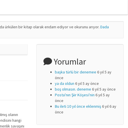
nda ürkülen bir kitap olarak endam ediyor ve okurunu arıyor.
Dada
Yorumlar
başka türlü bir denemee
6 yıl 5 ay
önce
ya da oldun
6 yıl 5 ay önce
boş olmasın. deneme
6 yıl 5 ay önce
Posta'nın Şiir Köşesi'nin
6 yıl 5 ay
önce
Bu ileti 10 yıl önce eklenmiş
6 yıl 6 ay
önce
lmış olanın
endisini hangi
menlik savaşını