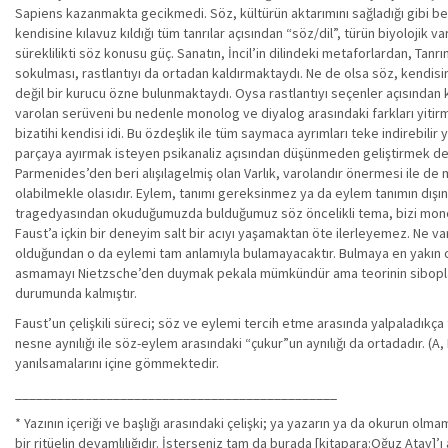
Sapiens kazanmakta gecikmedi. Söz, kültürün aktarımını sağladığı gibi b
kendisine kılavuz kıldığı tüm tanrılar açısından “söz/dil”, türün biyolojik 
süreklilikti söz konusu güç. Sanatın, İncil’in dilindeki metaforlardan, Tanrı
sokulması, rastlantıyı da ortadan kaldırmaktaydı. Ne de olsa söz, kendisin
değil bir kurucu özne bulunmaktaydı. Oysa rastlantıyı seçenler açısından 
varolan serüveni bu nedenle monolog ve diyalog arasındaki farkları yiti
bizatihi kendisi idi. Bu özdeşlik ile tüm saymaca ayrımları teke indirebilir 
parçaya ayırmak isteyen psikanaliz açısından düşünmeden geliştirmek de 
Parmenides’den beri alışılagelmiş olan Varlık, varolandır önermesi ile de
olabilmekle olasıdır. Eylem, tanımı gereksinmez ya da eylem tanımın dışın
tragedyasından okuduğumuzda bulduğumuz söz öncelikli tema, bizi monolo
Faust’a içkin bir deneyim salt bir acıyı yaşamaktan öte ilerleyemez. Ne va
olduğundan o da eylemi tam anlamıyla bulamayacaktır. Bulmaya en yakın ol
asmamayı Nietzsche’den duymak pekala mümkündür ama teorinin sibopların
durumunda kalmıştır.
Faust’un çelişkili süreci; söz ve eylemi tercih etme arasında yalpaladıkç
nesne aynılığı ile söz-eylem arasındaki “çukur”un aynılığı da ortadadır. (A, B
yanılsamalarını içine gömmektedir.
______________________________________________
* Yazının içeriği ve başlığı arasındaki çelişki; ya yazarın ya da okurun ol
bir ritüelin devamlılığıdır. İsterseniz tam da burada [kitapara:Oğuz Atay]’ı a