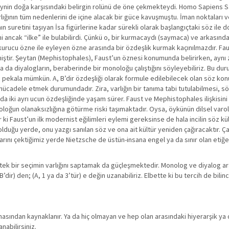
eynin doğa karşısındaki belirgin rolünü de öne çekmekteydi. Homo Sapiens Sa
varlığının tüm nedenlerini de içine alacak bir güce kavuşmuştu. İman noktaları v
nın suretini taşıyan İsa figürlerine kadar sürekli olarak başlangıçtaki söz ile 
i ancak “ilke” ile bulabilirdi. Çünkü o, bir kurmacaydı (saymaca) ve arkasın
kurucu özne ile eyleyen özne arasında bir özdeşlik kurmak kaçınılmazdır. Fau
rmiştir. Şeytan (Mephistophales), Faust’un öznesi konumunda belirirken, ayn
ya da diyalogların, beraberinde bir monoloğu çalıştığını söyleyebiliriz. Bu dur
pekala mümkün. A, B’dir özdeşliği olarak formule edilebilecek olan söz konu
 mücadele etmek durumundadır. Zira, varlığın bir tanıma tabi tutulabilmesi, s
da iki ayrı ucun özdeşliğinde yaşam sürer. Faust ve Mephistophales ilişkisin
ğun olanaksızlığına götürme riski taşımaktadır. Oysa, öykünün dilsel varo
r ki Faust’un ilk modernist eğilimleri eylemi gereksinse de hala incilin söz k
duğu yerde, onu yazgı sanılan söz ve ona ait kültür yeniden çağıracaktır. Ça
ı çektiğimiz yerde Nietzsche de üstün-insana engel ya da sınır olan etiğ
a tek bir seçimin varlığını saptamak da güçleşmektedir. Monolog ve diyalog ar
’dir) den; (A, 1 ya da 3’tür) e değin uzanabiliriz. Elbette ki bu tercih de bili
mamasından kaynaklanır. Ya da hiç olmayan ve hep olan arasındaki hiyerarşik ya 
nabilirsiniz.