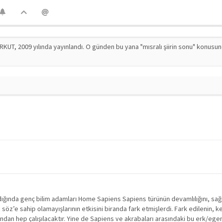
RKUT, 2009 yılında yayınlandı. O günden bu yana "mısralı şiirin sonu" konusu
ığında genç bilim adamları Home Sapiens Sapiens türünün devamlılığını, sağı
söz’e sahip olamayışlarının etkisini biranda fark etmişlerdi. Fark edilenin, k
ısından hep çalışılacaktır. Yine de Sapiens ve akrabaları arasındaki bu erk/ege