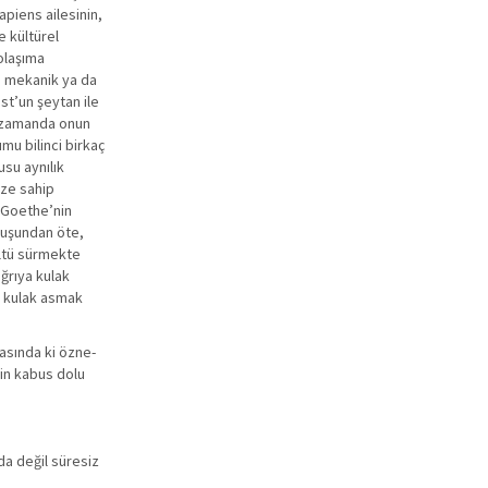
piens ailesinin,
e kültürel
dolaşıma
da mekanik ya da
st’un şeytan ile
ı zamanda onun
umu bilinci birkaç
su aynılık
öze sahip
i Goethe’nin
luşundan öte,
ültü sürmekte
ğrıya kulak
e kulak asmak
asında ki özne-
ncin kabus dolu
da değil süresiz