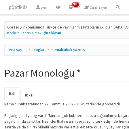
Ana içeriğe atla
918
pöetikâs
Sen
Canlı Yayın
Görsel Şiir konusunda Türkçe'de yayınlanmış kitapların ilki olan DADA KO
Korkut'u satın almak için tıklayın
.
Ana sayfa
bloglar
kemalcubuk yazmış
Pazar Monoloğu *
Bak
(etkin
Birincil sekmeler
(bkz)
sekme)
kemalcubuk
tarafından 22. Temmuz 2007 - 10:45 tarihinde gönderildi
Başlangıçta diyalog vardı. Tanrılar gök kubbeden sözü sağabilmeyi başard
sağaltımında çalıştılar. Neanderthal insanın yeryüzünü terk edişinde henüz 
sınırda ya da sınırın ölümlü hazında var ettiği elbette ki uzun yüzyıllar aç