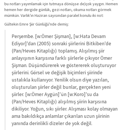
bu notları yayımlamak için tutmaya dönüşse de)çok yaygın. Hemen
hemen her dergide günlük, gezi notları, okuma notları görmek
mümkün. Varlık'ın Haziran sayısından paralel konulu iki not:
Gültekin Emre Şiir Günlüğü'nde demiş:
Perşembe. [w:Ömer Şişman], [w:Hata Devam
Ediyor]'dan (2005) sonraki şiirlerini Bitkiben'de
(Pan/Heves Kitaplığı) toplamış. Alışılmış şiir
anlayışının karşısına farklı şiirlerle çıkıyor Ömer
Şişman. Düşündürerek ve göstererek oluşturuyor
şiirlerini. Görsel ve değişik biçimleri şiirinde
ustalıkla kullanıyor. Yenilik olsun diye yazılan,
oluşturulan şiirler değil bunlar, gerçekten yeni
şiirler. [w:Ömer Aygün]'ün [w:Koro]'su da
(Pan/Heves Kitaplığı) alışılmış şiirin karşısına
dikiliyor. Yoğun, sıkı şiirler. Alışması kolay olmayan
ama bakıldıkça anlamlar çıkarılan uzun şiirinin
yanında derinlikli dizeler de yok değil.