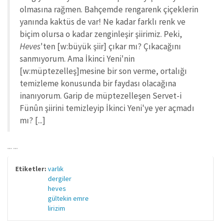
olmasına rağmen. Bahçemde rengarenk çiçeklerin
yanında kaktüs de var! Ne kadar farklı renk ve
biçim olursa o kadar zenginleşir şiirimiz. Peki,
Heves
'ten [w:büyük şiir] çıkar mı? Çıkacağını
sanmıyorum. Ama İkinci Yeni'nin
[w:müptezelleş]mesine bir son verme, ortalığı
temizleme konusunda bir faydası olacağına
inanıyorum. Garip de müptezelleşen Servet-i
Fünûn şiirini temizleyip İkinci Yeni'ye yer açmadı
mı? [...]
... ...
Etiketler:
varlık
dergiler
heves
gültekin emre
lirizim