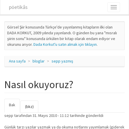
Ana içeriğe atla
pöetikâs
Toggle
navigati
Görsel Şiir konusunda Türkçe'de yayınlanmış kitapların ilki olan
DADA KORKUT, 2009 yılında yayınlandı. O günden bu yana "mısralı
şiirin sonu" konusunda ürkülen bir kitap olarak endam ediyor ve
okurunu arıyor.
Dada Korkut'u satın almak için tıklayın
.
Ana sayfa
bloglar
sepp yazmış
Nasıl okuyoruz?
Bak
(etkin
Birincil sekmeler
(bkz)
sekme)
sepp
tarafından 31. Mayıs 2010 - 11:12 tarihinde gönderildi
Günlük tarzı yazılar yazmak ya da okuma notlarını yayımlamak (giderek