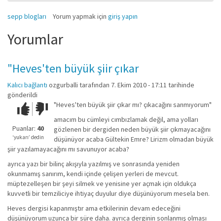
sepp blogları
Yorum yapmak için
giriş yapın
Yorumlar
"Heves'ten büyük şiir çıkar
Kalıcı bağlantı
ozgurballi
tarafından 7. Ekim 2010 - 17:11 tarihinde
gönderildi
"Heves'ten büyük şiir çıkar mı? çıkacağını sanmıyorum"
Çok iyi!
O
kadar
amacım bu cümleyi cımbızlamak değil, ama yolları
iyi
Puanlar:
40
gözlenen bir dergiden neden büyük şiir çıkmayacağını
değil!
‘yukarı’ dedin
düşünüyor acaba Gültekin Emre? Lirizm olmadan büyük
şiir yazılamayacağını mı savunuyor acaba?
ayrıca yazı bir bilinç akışıyla yazılmış ve sonrasında yeniden
okunmamış sanırım, kendi içinde çelişen yerleri de mevcut.
müptezelleşen bir şeyi silmek ve yenisine yer açmak için oldukça
kuvvetli bir temziliciye ihtiyaç duyulur diye düşünüyorum mesela ben.
Heves dergisi kapanmıştır ama etkilerinin devam edeceğini
düşünüyorum uzunca bir süre daha. ayrıca derginin sonlanmış olması