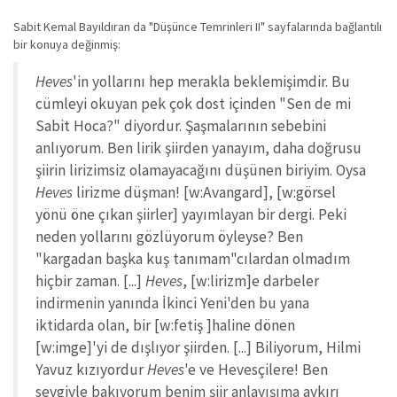
Sabit Kemal Bayıldıran da "Düşünce Temrinleri II" sayfalarında bağlantılı
bir konuya değinmiş:
Heves
'in yollarını hep merakla beklemişimdir. Bu
cümleyi okuyan pek çok dost içinden "Sen de mi
Sabit Hoca?" diyordur. Şaşmalarının sebebini
anlıyorum. Ben lirik şiirden yanayım, daha doğrusu
şiirin lirizimsiz olamayacağını düşünen biriyim. Oysa
Heves
lirizme düşman! [w:Avangard], [w:görsel
yönü öne çıkan şiirler] yayımlayan bir dergi. Peki
neden yollarını gözlüyorum öyleyse? Ben
"kargadan başka kuş tanımam"cılardan olmadım
hiçbir zaman. [...]
Heves
, [w:lirizm]e darbeler
indirmenin yanında İkinci Yeni'den bu yana
iktidarda olan, bir [w:fetiş ]haline dönen
[w:imge]'yi de dışlıyor şiirden. [...] Biliyorum, Hilmi
Yavuz kızıyordur
Heves
'e ve Hevesçilere! Ben
sevgiyle bakıyorum benim şiir anlayışıma aykırı