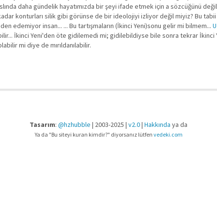
r? Aslında daha gündelik hayatımızda bir şeyi ifade etmek için a sözcüğünü d
r konturları silik gibi görünse de bir ideolojiyi izliyor değil miyiz? Bu tabii
den edemiyor insan... ... Bu tartışmaların (İkinci Yeni)sonu gelir mi bilmem...
U
lir... İkinci Yeni'den öte gidilemedi mi; gidilebildiyse bile sonra tekrar İkinc
abilir mi diye de mırıldanılabilir.
Tasarım
:
@hzhubble
| 2003-2025 |
v2.0
|
Hakkında
ya da
Ya da "Bu siteyi kuran kimdir?" diyorsanız lütfen
vedeki.com