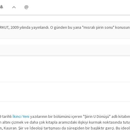
RKUT, 2009 yılında yayınlandı. O günden bu yana "mısralı şiirin sonu" konusu
 tarihli
İkinci Yeni
yazılarının bir bölümünü içeren "Şiirin U Dönüşü" adlı kitabın
n altını çizmek ve daha çok kitapla aramızdaki ilişkiyi kurmak noktasında tutuyo
n, Kayıran. Şiir ve İdeoloji tartışması da süregiden bir başlıktır gerçi. Bu ideo