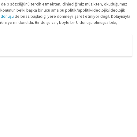
eğil de b sözcüğünü tercih etmekten, dinlediğimiz müzikten, okuduğumuz
 konunun belki başka bir ucu ama bu politik/apolitik-ideolojik/ideolojik
 dönüşü
de biraz başladığı yere dönmeyi işaret etmiyor değil. Dolayısıyla
i Yeni'ye mi dönüldü. Bir de şu var, böyle bir U dönüşü olmuşsa bile,