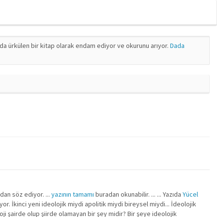
nda ürkülen bir kitap olarak endam ediyor ve okurunu arıyor.
Dada
dan söz ediyor. ...
yazının tamamı
buradan okunabilir. ... ... Yazıda
Yücel
r. İkinci yeni ideolojik miydi apolitik miydi bireysel miydi... İdeolojik
loji şairde olup şiirde olamayan bir şey midir? Bir şeye ideolojik