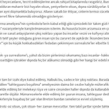
ahut heyecanların, tecrit edilmişlerine ancak ruhiyat kitaplarında rasgeliriz. Bun
 dolduran muharrir bizi hayatın olsun, şeniyetlerin olsun, dışına sürüklüyorlar. S
n ayni düşmanlıkla buluyoruz. Allanın sakallı bir ihtiyar, cinlerin kırmızı cücele
erret fikre tahammülü olmadığını gösteriyor.
ırma ameliyesi"nin symboliste'lerin kabul ettiği gibi içimizdeki bir takım gizli 
a" nazariyeleriyle karıştırılmamasını isterim. Bu hususta bizim arzumuza en ç
n ve sanat anlayışlarının çıkış noktası yapan bu insanlar vezni ve kafiyeyi a
telif şeyler olduğunu gören insan için bu zaruret de aşikârdır. İkisinden bir
" için bu küçük hokkabazlıkları fedadan çekinmiyen surrealiste'ler elbette t
-ya surrealisme'i, yahut da bizim şiirlerimizi okumamış bazı insanlar- hakk
hsettiğim iştirakler dışında hiç bir alâkamız olmadığı gibi her hangi bir edeb
m bir izahı diye kabul edilmiş. Halbuki bu, sadece bir çıkış noktası. Burada
l edilen "tahteşşuuru boşaltma" ameliyesinin daima bir cezbe haliyle müterafık
elde edilmiş bir melekeyi rüya ve saire cinsinden haller dışında da kullanabi
retle ölçülür. Mümareselerle elde edilmiş bir şuurun insana, tahteşşuur de
fikirleriyle başabaş bir şair olan Breton bundan senelerce evvel söylemiş.
rolü -az olsun, çok olsun- her zaman mevcuttur. Yani tabiî şartlar içinde taht