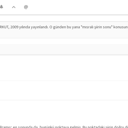
RKUT, 2009 yılında yayınlandı. O günden bu yana "mısralı şiirin sonu" konusu
re uğramış; en sonunda da, bugünkü noktaya gelmiş. Bu noktadaki şiirin doğru d