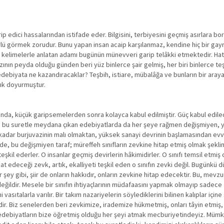
ip edici hassalarından istifade eder. Bilgisini, terbiyesini geçmiş asırlara bor
rlü görmek zorudur. Bunu yapan insan acaip karşılanmaz, kendine hiç bir gayri 
ı kelimelerle anlatan adamı bugünün münevveri garip telâkki etmektedir. Hat
Yazının peyda olduğu günden beri yüz binlerce şair gelmiş, her biri binlerce te
edebiyata ne kazandıracaklar? Teşbih, istiare, mübalâğa ve bunların bir ara
tık doyurmuştur.
asında, küçük garipsemelerden sonra kolayca kabul edilmiştir. Güç kabul edilec
lik, bu suretle meydana çıkan edebiyatlarda da her şeye rağmen değişmiyen,
adar burjuvazinin malı olmaktan, yüksek sanayi devrinin başlamasından evve
de, bu değişmiyen taraf; müreffeh sınıfların zevkine hitap etmiş olmak şeklin
şkil ederler. O insanlar geçmiş devirlerin hâkimidirler. O sınıfı temsil etmiş ol
t edeceği zevk, artık, ekalliyeti teşkil eden o sınıfın zevki değil. Bugünkü 
ey gibi, şiir de onların hakkıdır, onların zevkine hitap edecektir. Bu, mevzu
değildir. Mesele bir sınıfın ihtiyaçlarının müdafaasını yapmak olmayıp sadece
asıtalarla varılır. Bir takım nazariyelerin söylediklerini bilinen kalıplar içine
idir. Biz senelerden beri zevkimize, irademize hükmetmiş, onları tâyin etmiş, 
 o edebiyatların bize öğretmiş olduğu her şeyi atmak mecburiyetindeyiz. Mümkü