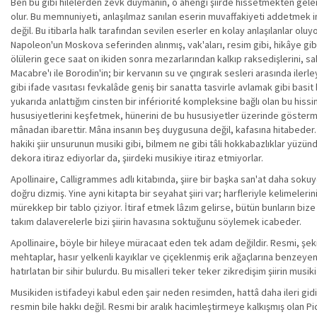
Ben bu gibi hilelerden zevk duymanın, o ahengi şiirde hissetmekten gelen
olur. Bu memnuniyeti, anlaşılmaz sanılan eserin muvaffakiyeti addetmek 
değil. Bu itibarla halk tarafından sevilen eserler en kolay anlaşılanlar ol
Napoleon'un Moskova seferinden alınmış, vak'aları, resim gibi, hikâye gibi 
ölülerin gece saat on ikiden sonra mezarlarından kalkıp raksedişlerini, sa
Macabre'ı ile Borodin'in; bir kervanın su ve çıngırak sesleri arasında ilerl
gibi ifade vasıtası fevkalâde geniş bir sanatta tasvirle avlamak gibi bas
yukarıda anlattığım cinsten bir infériorité kompleksine bağlı olan bu hissin
hususiyetlerini keşfetmek, hünerini de bu hususiyetler üzerinde gösterme
mânadan ibarettir. Mâna insanın beş duygusuna değil, kafasına hitabeder
hakiki şiir unsurunun musiki gibi, bilmem ne gibi tâli hokkabazlıklar yüzü
dekora itiraz ediyorlar da, şiirdeki musikiye itiraz etmiyorlar.
Apollinaire, Calligrammes adlı kitabında, şiire bir başka san'at daha sokuy
doğru dizmiş. Yine ayni kitapta bir seyahat şiiri var; harfleriyle kelimele
mürekkep bir tablo çiziyor. İtiraf etmek lâzım gelirse, bütün bunların bize 
takım dalaverelerle bizi şiirin havasına soktuğunu söylemek icabeder.
Apollinaire, böyle bir hileye müracaat eden tek adam değildir. Resmi, şekil
mehtaplar, hasır yelkenli kayıklar ve çiçeklenmiş erik ağaçlarına benzeyen ş
hatırlatan bir sihir bulurdu. Bu misalleri teker teker zikredişim şiirin mus
Musikiden istifadeyi kabul eden şair neden resimden, hattâ daha ileri gi
resmin bile hakkı değil. Resmi bir aralık hacimleştirmeye kalkışmış olan Pic