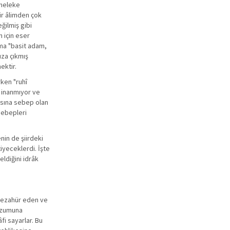
 meleke
ir âlimden çok
ğilmiş gibi
n için eser
dama "basit adam,
ıza çıkmış
ektir.
rken "ruhî
e inanmıyor ve
asına sebep olan
sebepleri
nin de şiirdeki
iyeceklerdi. İşte
ldiğini idrâk
e tezahür eden ve
lüzumuna
fi sayarlar. Bu