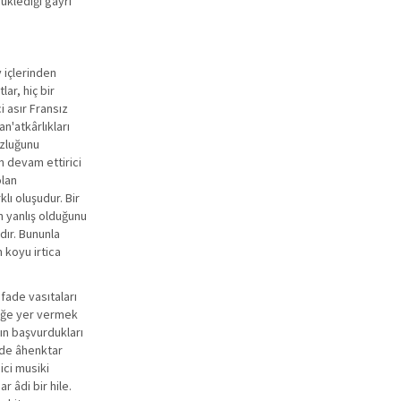
rüklediği gayri
 içlerinden
lar, hiç bir
i asır Fransız
n'atkârlıkları
uzluğunu
in devam ettirici
olan
ı oluşudur. Bir
n yanlış olduğunu
dır. Bununla
 koyu irtica
ifade vasıtaları
meğe yer vermek
ın başvurdukları
irde âhenktar
ici musiki
 âdi bir hile.