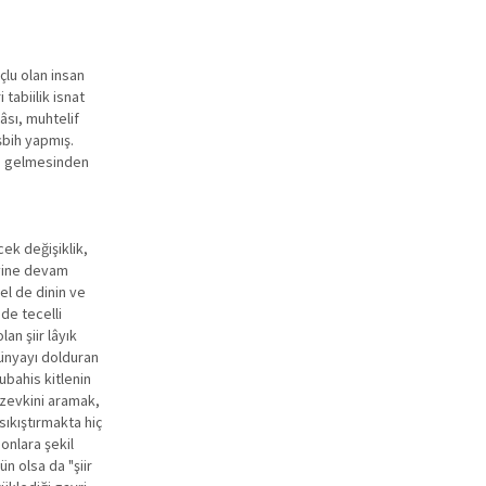
çlu olan insan
tabiilik isnat
âsı, muhtelif
şbih yapmış.
ya gelmesinden
ek değişiklik,
 yine devam
l de dinin ve
de tecelli
an şiir lâyık
dünyayı dolduran
ubahis kitlenin
 zevkini aramak,
 sıkıştırmakta hiç
onlara şekil
n olsa da "şiir