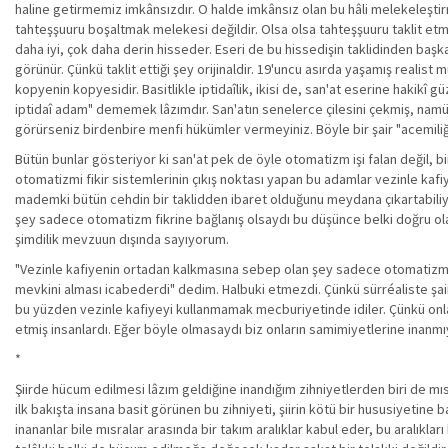
haline getirmemiz imkânsızdır. O halde imkânsız olan bu hâli melekeleş
tahteşşuuru boşaltmak melekesi değildir. Olsa olsa tahteşşuuru taklit etm
daha iyi, çok daha derin hisseder. Eseri de bu hissedişin taklidinden başka 
görünür. Çünkü taklit ettiği şey orijinaldir. 19'uncu asırda yaşamış realist mu
kopyenin kopyesidir. Basitlikle iptidaîlik, ikisi de, san'at eserine hakikî gü
iptidaî adam" dememek lâzımdır. San'atın senelerce çilesini çekmiş, namüt
görürseniz birdenbire menfi hükümler vermeyiniz. Böyle bir şair "acemiliği 
Bütün bunlar gösteriyor ki san'at pek de öyle otomatizm işi falan değil, bi
otomatizmi fikir sistemlerinin çıkış noktası yapan bu adamlar vezinle ka
mademki bütün cehdin bir taklidden ibaret olduğunu meydana çıkartabiliyo
şey sadece otomatizm fikrine bağlanış olsaydı bu düşünce belki doğru ol
şimdilik mevzuun dışında sayıyorum.
"Vezinle kafiyenin ortadan kalkmasına sebep olan şey sadece otomatizm fik
mevkini alması icabederdi" dedim. Halbuki etmezdi. Çünkü sürréaliste şairl
bu yüzden vezinle kafiyeyi kullanmamak mecburiyetinde idiler. Çünkü onlar 
etmiş insanlardı. Eğer böyle olmasaydı biz onların samimiyetlerine inanmıy
*
Şiirde hücum edilmesi lâzım geldiğine inandığım zihniyetlerden biri de mısr
ilk bakışta insana basit görünen bu zihniyeti, şiirin kötü bir hususiyetine 
inananlar bile mısralar arasında bir takım aralıklar kabul eder, bu aralıklar