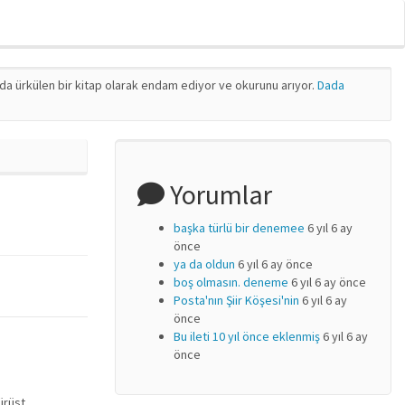
nda ürkülen bir kitap olarak endam ediyor ve okurunu arıyor.
Dada
Yorumlar
başka türlü bir denemee
6 yıl 6 ay
önce
ya da oldun
6 yıl 6 ay önce
boş olmasın. deneme
6 yıl 6 ay önce
Posta'nın Şiir Köşesi'nin
6 yıl 6 ay
önce
Bu ileti 10 yıl önce eklenmiş
6 yıl 6 ay
önce
ürüst