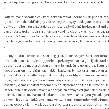
şiirde hep ayni izafi garabeti bulacak, onu kabul etmek istemiyecektir.
*
Lâfız ve mâna sanatları çok kere zekânın tabiat üzerindeki değiştirici, tahr
için bundan daha tabiî bir şey yoktur. Teşbih, eşyayı, olduğundan başka tü
edilmez. Halbuki teşbihle istiareden kaçan, gördüğünü herkesin kullandığ
sapıtmalarla gelişmiş bir şiir anlayışını kendine çıkış noktası yapmasıdır. 
Hayran oluğumuz insanlar bunlara bir kaç tane daha ilâve etmekle acaba 
meydana çıkacak bir hayal zenginliği, ümit ederim ki, tarihin aç gözünü ar
*
Edebiyat tarihinde pek çok şekil değişiklikleri olmuş, yeni şekil, her def
zevke ait olanıdır. Böyle değişmelerin pek seyrek vukua geldiğini; üste
eden, hepsinde müşterek olan bir taraf bulunduğunu görüyoruz. Bugüne k
feodal zümrenin köleliğini yapmaktan başka hiç bir işe yaramamış olan şiir
ediyor. Müreffeh sınıfları yaşamak için çalışmaya ihtiyacı olmayan insanlar te
olduğundan daha büyük bir mükemmeliyete erişmiştir. Ama yeni şiirin istina
insanlar yaşamak hakkını mütemadi bir didişmenin sonunda buluyorlar. Her ş
istediklerini eski edebiyatların aletleriyle anlatmaya çalışmak demek de 
bulmak, sanata onu hâkim kılmaktır. Yeni bir zevke ancak yeni yollarla, yeni v
bir yeni, hiç bir san'atkârane hamle yoktur. Yapıyı temelinden değiştirmel
vermiş edebiyatların, o sıkıcı, o bunaltıcı tesirinden kurtarabilmek için,