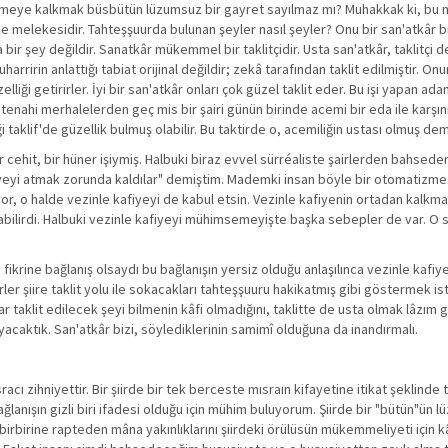
tirmeye kalkmak büsbütün lüzumsuz bir gayret sayılmaz mı? Muhakkak ki, bu
e melekesidir. Tahteşşuurda bulunan şeyler nasıl şeyler? Onu bir san'atkâr b
bir şey değildir. Sanatkâr mükemmel bir taklitçidir. Usta san'atkâr, taklitçi de
harririn anlattığı tabiat orijinal değildir; zekâ tarafından taklit edilmiştir. Onu
zelliği getirirler. İyi bir san'atkâr onları çok güzel taklit eder. Bu işi yapan a
enahi merhalelerden geç mis bir şairi günün birinde acemi bir eda ile karşın
taklif'de güzellik bulmuş olabilir. Bu taktirde o, acemiliğin ustası olmuş dem
r cehit, bir hüner işiymiş. Halbuki biraz evvel sürréaliste şairlerden bahsede
fiyeyi atmak zorunda kaldılar" demiştim. Mademki insan böyle bir otomatizm
r, o halde vezinle kafiyeyi de kabul etsin. Vezinle kafiyenin ortadan kalkm
abilirdi. Halbuki vezinle kafiyeyi mühimsemeyişte başka sebepler de var. O 
rine bağlanış olsaydı bu bağlanışın yersiz olduğu anlaşılınca vezinle kafiye
er şiire taklit yolu ile sokacakları tahteşşuuru hakikatmış gibi göstermek ist
taklit edilecek şeyi bilmenin kâfi olmadığını, taklitte de usta olmak lâzım ge
acaktık. San'atkâr bizi, söylediklerinin samimî olduğuna da inandırmalı.
acı zihniyettir. Bir şiirde bir tek berceste mısraın kifayetine itikat şeklind
bağlanışın gizli biri ifadesi olduğu için mühim buluyorum. Şiirde bir "bütün"ün 
ı birbirine rapteden mâna yakınlıklarını şiirdeki örülüsün mükemmeliyeti için kâ