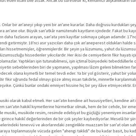
t eden lisanı bile atsak. Ancak bu suretledir ki, kendimizi alışkanlıkların sü
Onlar bir an'aneyi yıkıp yeni bir an'ane kurarlar. Daha doğrusu kurdukları şey
onra an'ane olur. Büyük san'atkâr namütenahi kayıtların içindedir. Fakat bu kayıt
en daha fazlasını arayan, san'ata yeni kayıtlar sokmaya çalışan adamdır. 17'nc
ndi getirmiştir. 18'nci asır yazıcıları daha çok an'aneperest oldukları halde sa
arı hissetmemişler, öğrenmişlerdir. Bir şeyin ya lüzumunu, yahut da lüzums
zumsuzluğu hissedenler yıkıcılardır. Her ikisi de cemiyetlerin fikir hayatı iç
lamazlar. Yaptıkları işin tutunabilmesi, işin içtimaî bünyedeki tebeddüllerle 
etin sebeblerinden biri de yapmanın, yapılması lâzım geleni bilmekten farkl
cek olana kıymetli bir temel tevdi eder. Ya bir yol gösterir, yahut bir yolu
Bir fikir uğrunda fedaî olmayı göze almış insan takdirle, minnetle karşılanmalı
eşvike. Çünkü bunlar ondaki emniyet hissine hiç bir şey ilâve etmiyecektir. En
musiki olarak kabul etmeli. Her san'atın kendine ait hususiyetleri, kendine ait 
k hem san'atın hakikî kıymetlerine hürmetkar olmak, hem de bir cehde, bir e
rde musiki, musikide resim, resimde edebiyat bu güçlüğü yenemiyen insanlar
ine girince hakikî değerlerinden de bir çok şeyler kaybediyorlar. Meselâ bir şi
lerindeki tenevvü ve akorlarındaki zenginlikle muazzam bir san'at olan sah
raya toplanmasıyle vücuda gelen "ahengi taklidi" de bu kadar basit, bu kadar