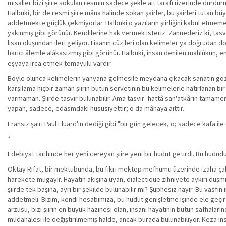
misaller bizi şiire sokulan resmin sadece şekle ait tarafı üzerinde durd
Halbuki, bir de resmi şiire mâna halinde sokan şairler, bu şairleri tutan büy
addetmekte güçlük çekmiyorlar. Halbuki o yazıların şiirliğini kabul etmemek
yakınmış gibi görünür. Kendilerine hak vermek isteriz. Zannederiz ki, tasvir ş
lisan oluşundan ileri geliyor. Lisanın cüz'leri olan kelimeler ya doğrudan d
harici âlemle alâkasızmış gibi görünür. Halbuki, insan denilen mahlûkun,
eşyaya irca etmek temayülü vardır.
Böyle olunca kelimelerin yanyana gelmesile meydana çıkacak sanatın gözüm
karşılama hiçbir zaman şiirin bütün servetinin bu kelimelerle hatırlanan b
varmaman. Şiirde tasvir bulunabilir. Ama tasvir -hattâ san'atkârın tamamen
yapan, sadece, edasmdaki hususiyettir; o da mânaya aittir.
Fransız şairi Paul Eluard'ın dediği gibi "bir gün gelecek, o; sadece kafa 
*
Edebiyat tarihinde her yeni cereyan şiire yeni bir hudut getirdi. Bu hud
Oktay Rifat, bir mektubunda, bu fikri mektep mefhumu üzerinde izaha çalışıy
harekete mugayir. Hayatın akışına uyan, dialectique zihniyete aykırı dü
şiirde tek başına, ayrı bir şekilde bulunabilir mi? Şüphesiz hayır. Bu vasfın 
addetmeli. Bizim, kendi hesabımıza, bu hudut genişletme işinde ele geçirdiğ
arzusu, bizi şiirin en büyük hazinesi olan, insanı hayatının bütün safhala
müdahalesi ile değiştirilmemiş halde, ancak burada bulunabiliyor. Keza ins