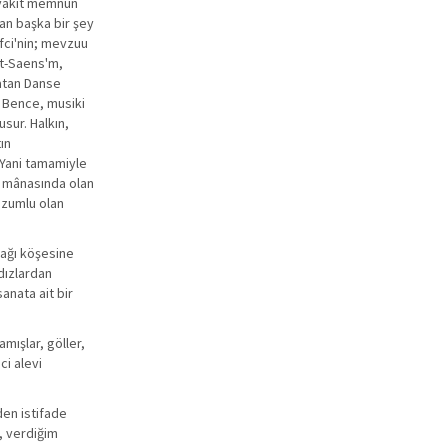
ı vakit memnun
an başka bir şey
sfci'nin; mevzuu
int-Saens'm,
latan Danse
r. Bence, musiki
sur. Halkın,
ın
 Yani tamamiyle
i mânasında olan
lüzumlu olan
şağı köşesine
ldızlardan
anata ait bir
mışlar, göller,
ci alevi
den istifade
i, verdiğim