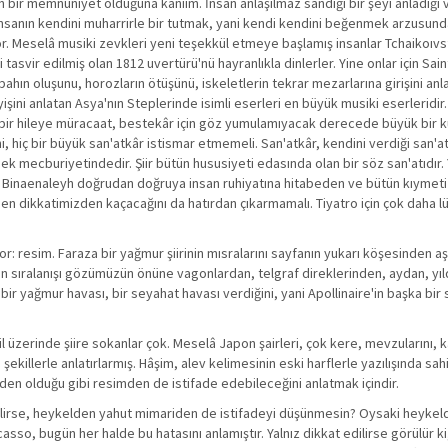
 bir memnuniyet olduğuna kaniim. İnsan anlaşılmaz sandığı bir şeyi anladığ
insanın kendini muharrirle bir tutmak, yani kendi kendini beğenmek arzusund
uyor. Meselâ musiki zevkleri yeni teşekkül etmeye başlamış insanlar Tchaikoıv
tasvir edilmiş olan 1812 uvertürü'nü hayranlıkla dinlerler. Yine onlar için Sa
bahın oluşunu, horozların ötüşünü, iskeletlerin tekrar mezarlarına girişini an
eyişini anlatan Asya'nın Steplerinde isimli eserleri en büyük musiki eserleridi
it bir hileye müracaat, bestekâr için göz yumulamıyacak derecede büyük bir ku
i, hiç bir büyük san'atkâr istismar etmemeli. San'atkâr, kendini verdiği san'at
k mecburiyetindedir. Şiir bütün hususiyeti edasında olan bir söz san'atıdır.
. Binaenaleyh doğrudan doğruya insan ruhiyatına hitabeden ve bütün kıymet
nden dikkatimizden kaçacağını da hatırdan çıkarmamalı. Tiyatro için çok daha 
or: resim. Faraza bir yağmur şiirinin mısralarını sayfanın yukarı köşesinden a
rinin sıralanışı gözümüzün önüne vagonlardan, telgraf direklerinden, aydan, yı
bir yağmur havası, bir seyahat havası verdiğini, yani Apollinaire'in başka bir s
 üzerinde şiire sokanlar çok. Meselâ Japon şairleri, çok kere, mevzularını, ka
ekillerle anlatırlarmış. Hâşim, alev kelimesinin eski harflerle yazılışında sahi
ikiden olduğu gibi resimden de istifade edebileceğini anlatmak içindir.
dilirse, heykelden yahut mimariden de istifadeyi düşünmesin? Oysaki heykel
asso, bugün her halde bu hatasını anlamıştır. Yalnız dikkat edilirse görülür k