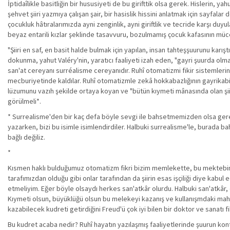
İptidaîlikle basitliğin bir hususiyeti de bu girifttik olsa gerek. Hislerin, y
şehvet şiiri yazmıya çalışan şair, bir hasislik hissini anlatmak için sayfalar
çocukluk hâtıralarımızda ayni zenginlik, ayni giriftlik ve tecride karşı duyula
beyaz entarili kızlar şeklinde tasavvuru, bozulmamış çocuk kafasının müc
"Şiiri en saf, en basit halde bulmak için yapılan, insan tahteşşuurunu karışt
dokunma, yahut Valéry'nin, yaratıcı faaliyeti izah eden, "gayri şuurda olm
san'at cereyanı surréalisme cereyanıdır. Ruhî otomatizmi fikir sistemlerini
mecburiyetinde kaldılar. Ruhî otomatizmle zekâ hokkabazlığının gayrikabili 
lüzumunu vazıh şekilde ortaya koyan ve "bütün kıymeti mânasında olan şiir
görülmeli*.
* Surrealisme'den bir kaç defa böyle sevgi ile bahsetmemizden olsa gerek 
yazarken, bizi bu isimle isimlendirdiler. Halbuki surrealisme'le, burada ba
bağlı değiliz.
*
Kısmen haklı bulduğumuz otomatizm fikri bizim memlekette, bu mektebin ta
tarafımızdan olduğu gibi onlar tarafından da şiirin esas işçiliği diye kabu
etmeliyim. Eğer böyle olsaydı herkes san'atkâr olurdu. Halbuki san'atkâr, 
Kıymeti olsun, büyüklüğü olsun bu melekeyi kazanış ve kullanışmdaki maha
kazabilecek kudreti getirdiğini Freud'ü çok iyi bilen bir doktor ve sanatı 
Bu kudret acaba nedir? Ruhî hayatın yazılaşmış faaliyetlerinde şuurun kont