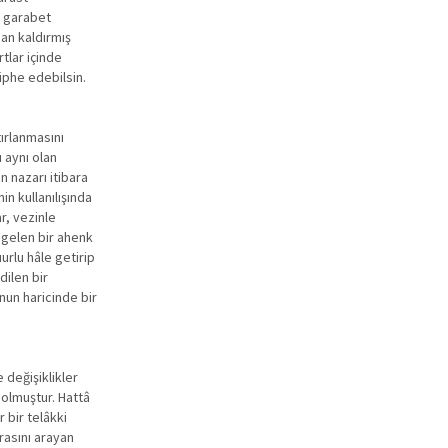
r garabet
dan kaldırmış
tlar içinde
üphe edebilsin.
tırlanmasını
 aynı olan
n nazarı itibara
n kullanılışında
r, vezinle
m gelen bir ahenk
urlu hâle getirip
dilen bir
nun haricinde bir
 değişiklikler
ı olmuştur. Hattâ
r bir telâkki
rasını arayan