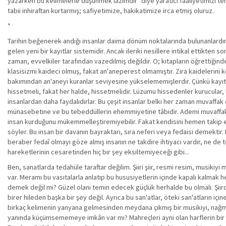
yazarken bu kelimelerle düşünmek lâzımdır" diye yaratıcı faaliyetimizi tehdi
tabii inhiraftan kurtarmış; safiyetimize, hakikatimize irca etmiş oluruz.
*
Tarihin beğenerek andığı insanlar daima dönüm noktalarında bulunanlardır. 
gelen yeni bir kayıtlar sistemidir. Ancak ileriki nesillere intikal ettikten s
zaman, evvelkiler tarafından vazedilmiş değildir. O; kitapların öğrettiğind
klasisizmi kaideci olmuş, fakat an'aneperest olmamıştır. Zira kaidelerini ke
bakımından an'aneyi kuranlar seviyesine yükselememişlerdir. Çünkü kayıtl
hissetmeli, fakat her halde, hissetmelidir. Lüzumu hissedenler kurucular, lü
insanlardan daha faydalıdırlar. Bu çeşit insanlar belki her zaman muvaffak o
münasebetine ve bu tebeddüllerin ehemmiyetine tâbidir. Ademi muvaffakiy
insan kurduğunu mükemmelleştiremiyebilir. Fakat kendisini hemen takip ede
söyler. Bu insan bir davanın bayraktarı, sıra neferi veya fedaisi demektir. 
beraber fedaî olmayı göze almış insanın ne takdire ihtiyacı vardır, ne de t
hareketlerinin cesaretinden hiç bir şey eksiltemiyeceği gibi...
Ben, sanatlarda tedahüle taraftar değilim. Şiiri şiir, resmi resim, musikiyi 
var. Meramı bu vasıtalarla anlatıp bu hususiyetlerin içinde kapalı kalma
demek değil mi? Güzel olanı temin edecek güçlük herhalde bu olmalı. Şii
birer hileden başka bir şey değil. Ayrıca bu san'atlar, öteki san'atların iç
birkaç kelimenin yanyana gelmesinden meydana çıkmış bir musikiyi, nağme
yanında küçümsememeye imkân var mı? Mahreçleri ayni olan harflerin bir a