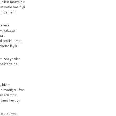
un için faraza bir
afiyetle basitliği
r, perilerin
tellere
ok yaklaşan
tmak
ini tercih etmek
akdire lâyık
ımızda yazılar
î mektebe de
, bizim
 olmadığını ilâve
len adamdır.
diğimiz kuyuyu
eşşuuru yazı