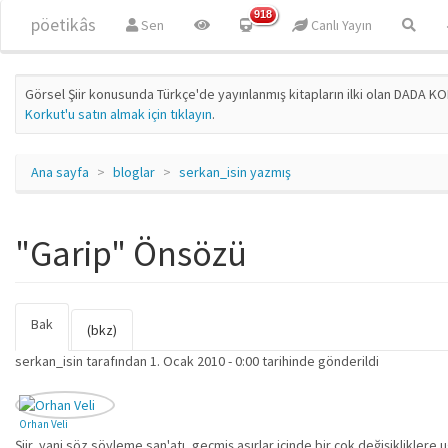
Ana içeriğe atla
918
pöetikâs
Sen
Canlı Yayın
Görsel Şiir konusunda Türkçe'de yayınlanmış kitapların ilki olan DADA KO
Korkut'u satın almak için tıklayın
.
Ana sayfa
bloglar
serkan_isin yazmış
"Garip" Önsözü
Bak
(etkin
Birincil sekmeler
(bkz)
sekme)
serkan_isin
tarafından 1. Ocak 2010 - 0:00 tarihinde gönderildi
Orhan Veli
Şiir, yani söz söyleme san'atı, geçmiş asırlar içinde bir çok değişiklikle