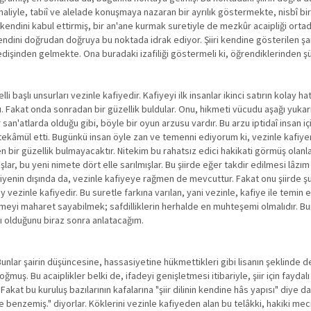
haliyle, tabiî ve alelade konuşmaya nazaran bir ayrılık göstermekte, nisbî bi
e kendini kabul ettirmiş, bir an'ane kurmak suretiyle de mezkûr acaipliği orta
dini doğrudan doğruya bu noktada idrak ediyor. Şiiri kendine gösterilen şar
 edişinden gelmekte. Ona buradaki izafiliği göstermeli ki, öğrendiklerinden ş
 başlı unsurları vezinle kafiyedir. Kafiyeyi ilk insanlar ikinci satırın kolay ha
. Fakat onda sonradan bir güzellik buldular. Onu, hikmeti vücudu aşağı yukarı
san'atlarda olduğu gibi, böyle bir oyun arzusu vardır. Bu arzu iptidaî insan içi
ekâmül etti. Bugünkü insan öyle zan ve temenni ediyorum ki, vezinle kafiyeni
ir güzellik bulmayacaktır. Nitekim bu rahatsız edici hakikati görmüş olanla
ar, bu yeni nimete dört elle sarılmışlar. Bu şiirde eğer takdir edilmesi lâzı
iyenin dışında da, vezinle kafiyeye rağmen de mevcuttur. Fakat onu şiirde şu
 vezinle kafiyedir. Bu suretle farkına varılan, yani vezinle, kafiye ile temin e
meyi maharet sayabilmek; safdilliklerin herhalde en muhteşemi olmalıdır. Bu
ı olduğunu biraz sonra anlatacağım.
nlar şairin düşüncesine, hassasiyetine hükmettikleri gibi lisanın şeklinde de
ğmuş. Bu acaiplikler belki de, ifadeyi genişletmesi itibariyle, şiir için faydal
Fakat bu kuruluş bazılarının kafalarına "şiir dilinin kendine hâs yapısı" diye da
ne benzemiş." diyorlar. Köklerini vezinle kafiyeden alan bu telâkki, hakiki mec