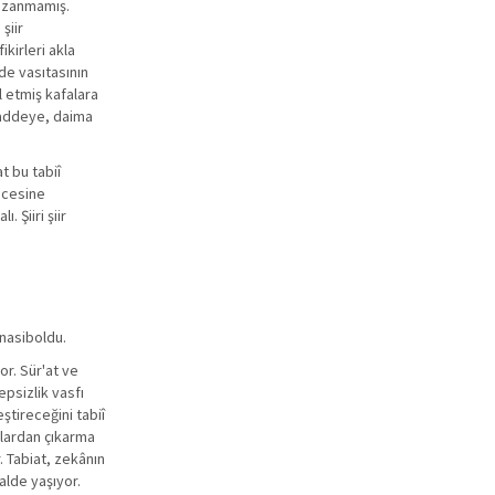
kazanmamış.
şiir
kirleri akla
ade vasıtasının
l etmiş kafalara
 maddeye, daima
t bu tabiî
ticesine
 Şiiri şiir
 nasiboldu.
or. Sür'at ve
psizlik vasfı
eştireceğini tabiî
unlardan çıkarma
. Tabiat, zekânın
alde yaşıyor.