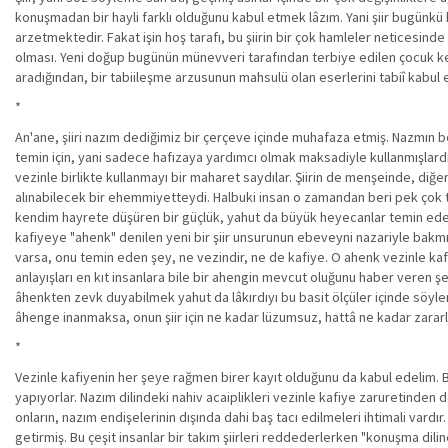
konuşmadan bir hayli farklı olduğunu kabul etmek lâzım. Yani şiir bugünkü 
arzetmektedir. Fakat işin hoş tarafı, bu şiirin bir çok hamleler neticesind
olması. Yeni doğup bugünün münevveri tarafından terbiye edilen çocuk ken
aradığından, bir tabiileşme arzusunun mahsulü olan eserlerini tabiî kabul
*
An'ane, şiiri nazım dediğimiz bir çerçeve içinde muhafaza etmiş. Nazmın belli
temin için, yani sadece hafızaya yardımcı olmak maksadiyle kullanmışlardı
vezinle birlikte kullanmayı bir maharet saydılar. Şiirin de menşeinde, diğer 
alınabilecek bir ehemmiyetteydi. Halbuki insan o zamandan beri pek çok t
kendim hayrete düşüren bir güçlük, yahut da büyük heyecanlar temin eden b
kafiyeye "ahenk" denilen yeni bir şiir unsurunun ebeveyni nazariyle bakmışl
varsa, onu temin eden şey, ne vezindir, ne de kafiye. O ahenk vezinle kaf
anlayışları en kıt insanlara bile bir ahengin mevcut oluğunu haber veren şey
âhenkten zevk duyabilmek yahut da lâkırdıyı bu basit ölçüler içinde söyle
âhenge inanmaksa, onun şiir için ne kadar lüzumsuz, hattâ ne kadar zararl
*
Vezinle kafiyenin her şeye rağmen birer kayıt olduğunu da kabul edelim. Bu
yapıyorlar. Nazım dilindeki nahiv acaiplikleri vezinle kafiye zaruretinden do
onların, nazım endişelerinin dışında dahi baş tacı edilmeleri ihtimali vardır. 
getirmiş. Bu çeşit insanlar bir takım şiirleri reddederlerken "konuşma dili