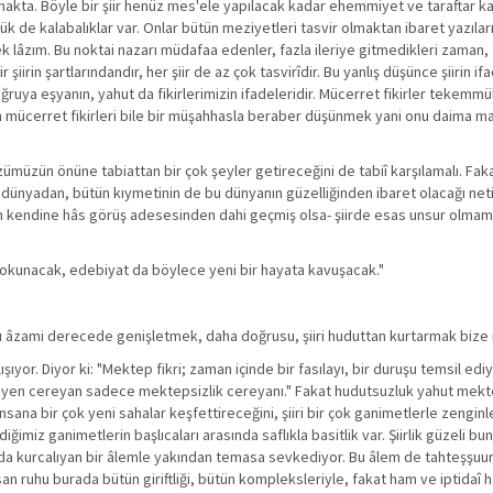
urmakta. Böyle bir şiir henüz mes'ele yapılacak kadar ehemmiyet ve taraftar 
ük de kalabalıklar var. Onlar bütün meziyetleri tasvir olmaktan ibaret yazıları 
 lâzım. Bu noktai nazarı müdafaa edenler, fazla ileriye gitmedikleri zaman, fi
iirin şartlarındandır, her şiir de az çok tasvirîdir. Bu yanlış düşünce şiirin if
oğruya eşyanın, yahut da fikirlerimizin ifadeleridir. Mücerret fikirler tekemmü
 en mücerret fikirleri bile bir müşahhasla beraber düşünmek yani onu daima
üzün önüne tabiattan bir çok şeyler getireceğini de tabiî karşılamalı. Faka
ir dünyadan, bütün kıymetinin de bu dünyanın güzelliğinden ibaret olacağı ne
 kendine hâs görüş adesesinden dahi geçmiş olsa- şiirde esas unsur olmamalı.
ile okunacak, edebiyat da böylece yeni bir hayata kavuşacak."
udu âzami derecede genişletmek, daha doğrusu, şiiri huduttan kurtarmak bize
or. Diyor ki: "Mektep fikri; zaman içinde bir fasılayı, bir duruşu temsil ediy
şmiyen cereyan sadece mektepsizlik cereyanı." Fakat hudutsuzluk yahut mekte
insana bir çok yeni sahalar keşfettireceğini, şiiri bir çok ganimetlerle zenginl
imiz ganimetlerin başlıcaları arasında saflıkla basitlik var. Şiirlik güzeli b
rında kurcalıyan bir âlemle yakından temasa sevkediyor. Bu âlem de tahteşşuur
an ruhu burada bütün giriftliği, bütün kompleksleriyle, fakat ham ve iptidaî h