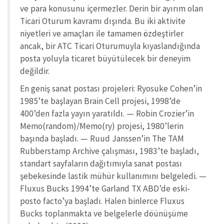
ve para konusunu içermezler. Derin bir ayırım olan
Ticari Oturum kavramı dışında. Bu iki aktivite
niyetleri ve amaçları ile tamamen özdeştirler
ancak, bir ATC Ticari Oturumuyla kıyaslandığında
posta yoluyla ticaret büyütülecek bir deneyim
değildir.
En geniş sanat postası projeleri: Ryosuke Cohen’in
1985’te başlayan Brain Cell projesi, 1998’de
400’den fazla yayın yaratıldı. — Robin Crozier’in
Memo(random)/Memo(ry) projesi, 1980’lerin
başında başladı. — Ruud Janssen’in The TAM
Rubberstamp Archive çalışması, 1983’te başladı,
standart sayfaların dağıtımıyla sanat postası
şebekesinde lastik mühür kullanımını belgeledi. —
Fluxus Bucks 1994’te Garland TX ABD’de eski-
posto facto’ya başladı. Halen binlerce Fluxus
Bucks toplanmakta ve belgelerle döünüşüme