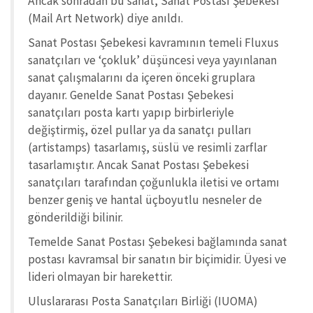
Ancak sonradan bu sanat, Sanat Postası Şebekesi
(Mail Art Network) diye anıldı.
Sanat Postası Şebekesi kavramının temeli Fluxus
sanatçıları ve ‘çokluk’ düşüncesi veya yayınlanan
sanat çalışmalarını da içeren önceki gruplara
dayanır. Genelde Sanat Postası Şebekesi
sanatçıları posta kartı yapıp birbirleriyle
değiştirmiş, özel pullar ya da sanatçı pulları
(artistamps) tasarlamış, süslü ve resimli zarflar
tasarlamıştır. Ancak Sanat Postası Şebekesi
sanatçıları tarafından çoğunlukla iletisi ve ortamı
benzer geniş ve hantal üçboyutlu nesneler de
gönderildiği bilinir.
Temelde Sanat Postası Şebekesi bağlamında sanat
postası kavramsal bir sanatın bir biçimidir. Üyesi ve
lideri olmayan bir harekettir.
Uluslararası Posta Sanatçıları Birliği (IUOMA)