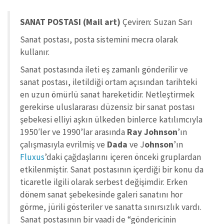
SANAT POSTASI (Mail art)
Çeviren: Suzan Sarı
Sanat postası, posta sistemini mecra olarak
kullanır.
Sanat postasında ileti eş zamanlı gönderilir ve
sanat postası, iletildiği ortam açısından tarihteki
en uzun ömürlü sanat hareketidir. Netleştirmek
gerekirse uluslararası düzensiz bir sanat postası
şebekesi elliyi aşkın ülkeden binlerce katılımcıyla
1950′ler ve 1990’lar arasında
Ray Johnson
’ın
çalışmasıyla evrilmiş ve
Dada
ve J
ohnson
’ın
Fluxus
’daki çağdaşlarını içeren önceki gruplardan
etkilenmiştir. Sanat postasının içerdiği bir konu da
ticaretle ilgili olarak serbest değişimdir. Erken
dönem sanat şebekesinde galeri sanatını hor
görme, jürili gösteriler ve sanatta sınırsızlık vardı.
Sanat postasının bir vaadi de “göndericinin