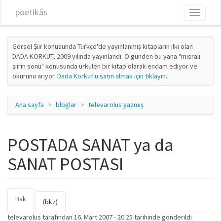
Ana içeriğe atla
pöetikâs
Toggle
navigati
Görsel Şiir konusunda Türkçe'de yayınlanmış kitapların ilki olan
DADA KORKUT, 2009 yılında yayınlandı. O günden bu yana "mısralı
şiirin sonu" konusunda ürkülen bir kitap olarak endam ediyor ve
okurunu arıyor.
Dada Korkut'u satın almak için tıklayın
.
Ana sayfa
bloglar
televarolus yazmış
POSTADA SANAT ya da
SANAT POSTASI
Bak
(etkin
Birincil sekmeler
(bkz)
sekme)
televarolus
tarafından 16. Mart 2007 - 20:25 tarihinde gönderildi