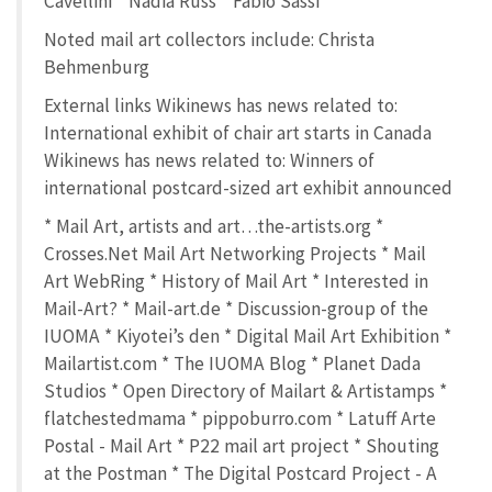
Cavellini * Nadia Russ * Fabio Sassi
Noted mail art collectors include: Christa
Behmenburg
External links Wikinews has news related to:
International exhibit of chair art starts in Canada
Wikinews has news related to: Winners of
international postcard-sized art exhibit announced
* Mail Art, artists and art…the-artists.org *
Crosses.Net Mail Art Networking Projects * Mail
Art WebRing * History of Mail Art * Interested in
Mail-Art? * Mail-art.de * Discussion-group of the
IUOMA * Kiyotei’s den * Digital Mail Art Exhibition *
Mailartist.com * The IUOMA Blog * Planet Dada
Studios * Open Directory of Mailart & Artistamps *
flatchestedmama * pippoburro.com * Latuff Arte
Postal - Mail Art * P22 mail art project * Shouting
at the Postman * The Digital Postcard Project - A