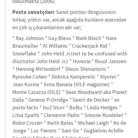
sokulmakta (2006).
Posta sanatçıları
Sanat postası döngüsünün
birkaç yıldızı var, ancak aşağıda bunların arasından
en çok iş çıkaranlarının adı var;
* Ray Johnson * Guy Bleus * Mark Bloch * Hans
Braumüller * Al Williams * Crackerjack Kid *
Snowflake * John Held Jr.(not to be confused with
illustrator John Held Jr.) * Honoria * Ruud Janssen
* Henning Mittendorf * Shozo Shimamoto *
Ryosuke Cohen * Dobrica Kamperelic * Kiyotei *
Jean Kusina * Anna Banana (VILE magazine) *
Monte Cazazza (VILE) * Sean Woodward aka Planet
Dada * Genesis P-Orridge * Geert de Decker * ex
posto facto * buZ blurr * BuBu * Linda Hedges *
Litsa Spathi * Clemente Padin * Simone Rondelet *
Robin Crozier * Keith Bates * Michael Leigh * Ko de
Jonge * Luc Fierens * Sam Six * Guglielmo Achille