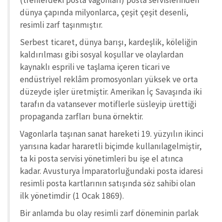
(trenlerdeki posta vagonları) posta servislerinden
dünya çapında milyonlarca, çeşit çeşit desenli,
resimli zarf taşınmıştır.
Serbest ticaret, dünya barışı, kardeşlik, köleliğin
kaldırılması gibi sosyal koşullar ve olaylardan
kaynaklı esprili ve taşlama içeren ticari ve
endüstriyel reklâm promosyonları yüksek ve orta
düzeyde işler üretmiştir. Amerikan İç Savaşında iki
tarafın da vatansever motiflerle süsleyip ürettiği
propaganda zarfları buna örnektir.
Vagonlarla taşınan sanat hareketi 19. yüzyılın ikinci
yarısına kadar hararetli biçimde kullanılagelmiştir,
ta ki posta servisi yönetimleri bu işe el atınca
kadar. Avusturya İmparatorluğundaki posta idaresi
resimli posta kartlarının satışında söz sahibi olan
ilk yönetimdir (1 Ocak 1869).
Bir anlamda bu olay resimli zarf döneminin parlak