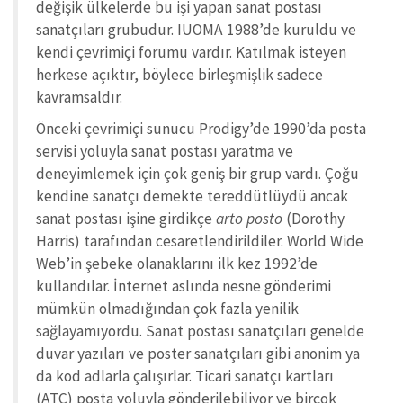
değişik ülkelerde bu işi yapan sanat postası
sanatçıları grubudur. IUOMA 1988’de kuruldu ve
kendi çevrimiçi forumu vardır. Katılmak isteyen
herkese açıktır, böylece birleşmişlik sadece
kavramsaldır.
Önceki çevrimiçi sunucu Prodigy’de 1990’da posta
servisi yoluyla sanat postası yaratma ve
deneyimlemek için çok geniş bir grup vardı. Çoğu
kendine sanatçı demekte tereddütlüydü ancak
sanat postası işine girdikçe
arto posto
(Dorothy
Harris) tarafından cesaretlendirildiler. World Wide
Web’in şebeke olanaklarını ilk kez 1992’de
kullandılar. İnternet aslında nesne gönderimi
mümkün olmadığından çok fazla yenilik
sağlayamıyordu. Sanat postası sanatçıları genelde
duvar yazıları ve poster sanatçıları gibi anonim ya
da kod adlarla çalışırlar. Ticari sanatçı kartları
(ATC) posta yoluyla gönderilebiliyor ve birçok