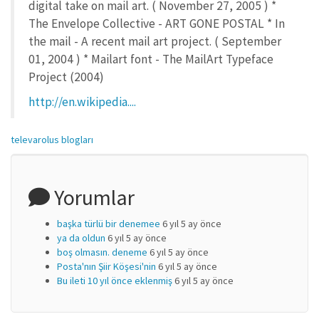
digital take on mail art. ( November 27, 2005 ) *
The Envelope Collective - ART GONE POSTAL * In
the mail - A recent mail art project. ( September
01, 2004 ) * Mailart font - The MailArt Typeface
Project (2004)
http://en.wikipedia....
televarolus blogları
Yorumlar
başka türlü bir denemee
6 yıl 5 ay önce
ya da oldun
6 yıl 5 ay önce
boş olmasın. deneme
6 yıl 5 ay önce
Posta'nın Şiir Köşesi'nin
6 yıl 5 ay önce
Bu ileti 10 yıl önce eklenmiş
6 yıl 5 ay önce