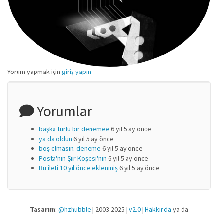
Yorum yapmak için
giriş yapın
Yorumlar
başka türlü bir denemee
6 yıl 5 ay önce
ya da oldun
6 yıl 5 ay önce
boş olmasın. deneme
6 yıl 5 ay önce
Posta'nın Şiir Köşesi'nin
6 yıl 5 ay önce
Bu ileti 10 yıl önce eklenmiş
6 yıl 5 ay önce
Tasarım
:
@hzhubble
| 2003-2025 |
v2.0
|
Hakkında
ya da