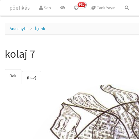
Ana içeriğe atla
918
pöetikâs
Sen
Canlı Yayın
Ana sayfa
İçerik
kolaj 7
Bak
(etkin
Birincil sekmeler
(bkz)
sekme)
collage_7.jpg