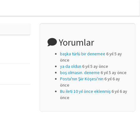
Yorumlar
başka türlü bir denemee
6 yıl 5 ay
önce
ya da oldun
6 yıl 5 ay önce
boş olmasın. deneme
6 yıl 5 ay önce
Posta'nın Şiir Köşesi'nin
6 yıl 6 ay
önce
Bu ileti 10 yıl önce eklenmiş
6 yıl 6 ay
önce